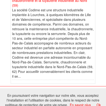
chaudronnerie et la tuyauterie industrielle au Nord
(59)
La société Codime est une structure industrielle
implantée à Lourches, à quelques kilomètres de Lille
et de Valenciennes, et spécialisée dans plusieurs
domaines de compétence. Parmi ces domaines, on
retrouve la maintenance industrielle, la chaudronnerie,
la tuyauterie ou encore la serrurerie. Depuis plus de
10 ans, cette entreprise pluri-compétente du Nord-
Pas-de-Calais accompagne de nombreux acteurs du
secteur industriel en parfaite autonomie en proposant
de nombreuses prestations industrielles. En clair,
Codime est devenue une adresse incontournable du
Nord-Pas-de-Calais. Serrurerie, chaudronnerie et
tuyauterie industrielle dans le Nord-Pas-de-Calais (59,
62) Pour accueillir convenablement les clients comme
il se...
© 2026 W@T (Fork durable de Arfooo) | Accompagné par :
Robothumb
,
En poursuivant votre navigation sur notre site, vous acceptez
FontAwesome
l'installation et l'utilisation de cookies, dans le respect de notre
Tous droits réservés - Toute reproduction du contenu de ce site, même
politique de protection de votre vie privee.
En savoir plus
Ok
partielle, est interdite sans accord du propriétaire.