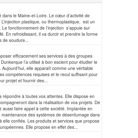
 dans le Maine-et-Loire. Le cœur d’activité de
t ? L’injection plastique, ou thermoplastique, est un
 Le fonctionnement de l’injection s’appuie sur
é. En refroidissant, il va durcir et prendre la forme
s de soudure...
roposer efficacement ses services à des groupes
unkerque l’a utilisé à bon escient pour étudier le
. Aujourd’hui, elle apparaît comme une véritable
es compétences requises et le recul suffisant pour
r projet et fournir des...
ra répondre à toutes vos attentes. Elle dispose en
compagneront dans la réalisation de vos projets. De
 aussi faire appel à cette société. Implantée en
 et la maintenance des systèmes de désenfumage dans
 à elle confiés. Les produits et services que propose
ropéennes. Elle propose en effet des...