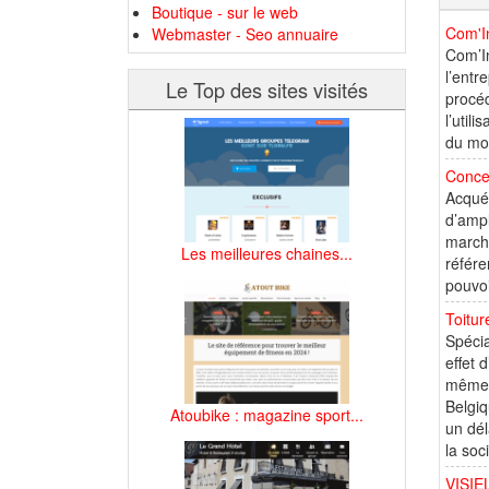
Boutique - sur le web
Com'In
Webmaster - Seo annuaire
Com’In
l’entr
Le Top des sites visités
procéd
l’util
du mou
Concep
Acquér
d’ampl
marché
Les meilleures chaines...
référe
pouvoi
Toitur
Spécia
effet 
même, 
Belgiq
Atoubike : magazine sport...
un dél
la soc
VISIEL