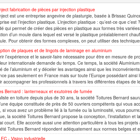
ject fabrication de pièces par injection plastique
ject est une entreprise angevine de plasturgie, basée à Brissac Quincé
eprise est l’injection plastique. L’injection plastique : qu’est-ce que c’es
é qui permet de créer des pièces en plastique aux formes très variées.
isation d’un moule dans lequel est versé le plastique préalablement chauff
le. Pour obtenir des formes complexes, on peut utiliser des technique
tion de plaques et de lingots de laminage en aluminium
ir l’expérience et le savoir-faire nécessaire pour être en mesure de p
eur internationale demande du temps. Ce temps, la société Aluminium D
 de l’aluminium et y déceler les avantages ainsi que les inconvénients
nce pas seulement en France mais sur toute l’Europe possédant ainsi l
r accompagner les professionnels à travers les différentes étapes de leu
es Bernard : lanterneaux et exutoires de fumée
liste en toiture depuis plus de 30 ans, la société Toitures Bernard sau
d’une équipe constituée de près de 50 ouvriers compétents qui vous ac
si vous avez un problème lié à la fumée ou la luminosité, vous pourrez
ue, la société Toitures Bernard propose la conception, l’installation
ai court. Elle accorde aussi une attention particulière à tous les projets
iété Toitures Bernard répondent adéquatement aux normes belges et eu
EC - Vision industrielle