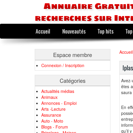
Annuaire Gratuit
recherches sur Int
Accueil
Nouveautés
Top hits
Top
Accueil
Espace membre
Connexion / Inscription
Ipla
Catégories
Avez-v
êtes a
Actualités médias
saura 
Animaux
Annonces - Emploi
En eff
Arts -Lecture
possèd
Assurance
entrep
Auto - Moto
inform
Blogs - Forum
qu’il 
Bricolage - Maison