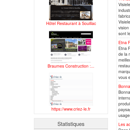
Visiel
indust
fabric
Visiel
Hôtel Restaurant à Souillac
vision
sont l
Etna 
Etna 
de la 
meille
restau
Braumes Construction :...
marque
vous e
Bonna
Bonna 
intern
produ
https://www.criez-le.fr
paysag
usages
Statistiques
Les ac