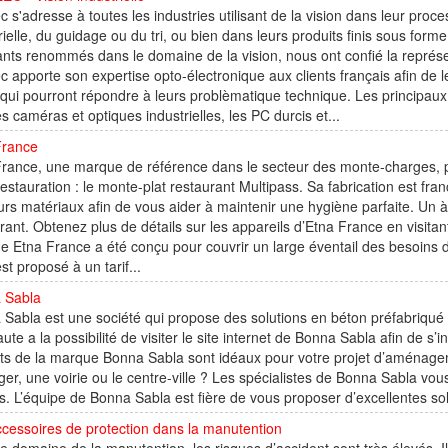
ec s'adresse à toutes les industries utilisant de la vision dans leur proc
rielle, du guidage ou du tri, ou bien dans leurs produits finis sous f
ants renommés dans le domaine de la vision, nous ont confié la représ
ec apporte son expertise opto-électronique aux clients français afin de 
 qui pourront répondre à leurs problèmatique technique. Les principaux 
es caméras et optiques industrielles, les PC durcis et...
France
France, une marque de référence dans le secteur des monte-charges, 
restauration : le monte-plat restaurant Multipass. Sa fabrication est frança
urs matériaux afin de vous aider à maintenir une hygiène parfaite. Un à 
rant. Obtenez plus de détails sur les appareils d’Etna France en visitan
 Etna France a été conçu pour couvrir un large éventail des besoins de
st proposé à un tarif...
 Sabla
Sabla est une société qui propose des solutions en béton préfabriqu
aute a la possibilité de visiter le site internet de Bonna Sabla afin de s’
its de la marque Bonna Sabla sont idéaux pour votre projet d’aménag
er, une voirie ou le centre-ville ? Les spécialistes de Bonna Sabla vo
. L’équipe de Bonna Sabla est fière de vous proposer d’excellentes sol
cessoires de protection dans la manutention