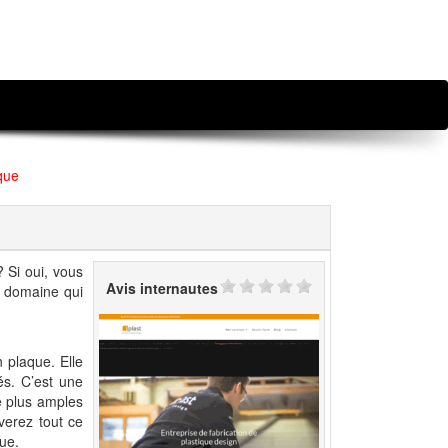
aque
 Si oui, vous
Avis internautes
du domaine qui
n plaque. Elle
és. C’est une
e plus amples
uverez tout ce
que.