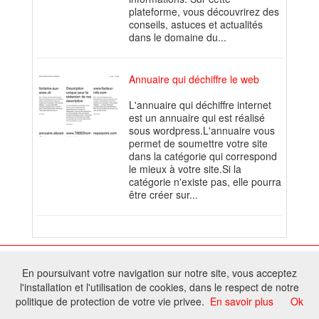
plateforme, vous découvrirez des
conseils, astuces et actualités
dans le domaine du...
Annuaire qui déchiffre le web
L'annuaire qui déchiffre internet
est un annuaire qui est réalisé
sous wordpress.L'annuaire vous
permet de soumettre votre site
dans la catégorie qui correspond
le mieux à votre site.Si la
catégorie n'existe pas, elle pourra
être créer sur...
© 2026 W@T (Fork durable de Arfooo) | Accompagné par :
Robothumb
,
En poursuivant votre navigation sur notre site, vous acceptez
FontAwesome
l'installation et l'utilisation de cookies, dans le respect de notre
Tous droits réservés - Toute reproduction du contenu de ce site, même
politique de protection de votre vie privee.
En savoir plus
Ok
partielle, est interdite sans accord du propriétaire.