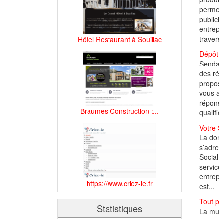
permet
public
entrep
traver
Hôtel Restaurant à Souillac
Dépôt 
Sendao
des ré
propos
vous a
répons
Braumes Construction :...
qualif
Votre 
La dom
s’adre
Social
servic
entrep
https://www.criez-le.fr
est...
Tout 
Statistiques
La mus