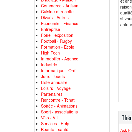
et ent
Commerce - Artisan
raiso
Cuisine et recette
qualit
Divers - Autres
si vou
Economie - Finance
anten
Entreprise
Foire - exposition
Football - Rugby
Formation - Ecole
High Tech
Immobilier - Agence
Industrie
Informatique - Ordi
Jeux - jouets
Liste annuaire
Loisirs - Voyage
Partenaires
Rencontre - Tchat
Soirée - Animations
Sport - associations
Thém
Vélo - Vtt
Services - Help
Beauté - santé
Ask fo