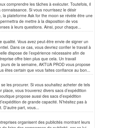
ux comprendre les tâches à exécuter. Toutefois, il
a connaissance. Si vous nourrissez le désir
e, la plateforme Ask for the moon se révèle être une
s permettra de mettre à la disposition de vos
nses à leurs questions. Ainsi, pour chaque...
e qualité. Vous avez peut-être envie de signer un
ntiel. Dans ce cas, vous devriez confier le travail à
lle dispose de l’expérience nécessaire afin de
reprise offre bien plus que cela. Un travail
 les jours de la semaine, AKTUA PROD vous propose
s êtes certain que vous faites confiance au bon...
ù se les procurer. Si vous souhaitez acheter de tels
ur place, vous trouverez divers sacs d’expédition
 boutique propose aussi des sacs d’expédition
 d’expédition de grande capacité. N’hésitez pas à
t. D’autre part, vous...
ntreprises organisent des publicités montrant leurs
se de faire des campagnes de publicité, car ça lui