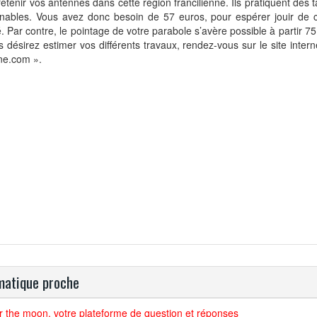
retenir vos antennes dans cette région francilienne. Ils pratiquent des t
nnables. Vous avez donc besoin de 57 euros, pour espérer jouir de 
é. Par contre, le pointage de votre parabole s’avère possible à partir 75
s désirez estimer vos différents travaux, rendez-vous sur le site inter
ne.com ».
atique proche
r the moon, votre plateforme de question et réponses