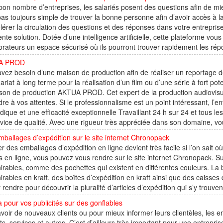
on nombre d’entreprises, les salariés posent des questions afin de mie
pas toujours simple de trouver la bonne personne afin d’avoir accès à l
lérer la circulation des questions et des réponses dans votre entrepris
ente solution. Dotée d’une intelligence artificielle, cette plateforme vou
orateurs un espace sécurisé où ils pourront trouver rapidement les répo
A PROD
vez besoin d’une maison de production afin de réaliser un reportage d
ariat à long terme pour la réalisation d’un film ou d’une série à fort pote
son de production AKTUA PROD. Cet expert de la production audiovisue
re à vos attentes. Si le professionnalisme est un point intéressant, l’ent
ique et une efficacité exceptionnelle Travaillant 24 h sur 24 et tous
vice de qualité. Avec une rigueur très appréciée dans son domaine, vou
ballages d’expédition sur le site internet Chronopack
r des emballages d’expédition en ligne devient très facile si l’on sait o
es en ligne, vous pouvez vous rendre sur le site internet Chronopack. S
irables, comme des pochettes qui existent en différentes couleurs. La
irables en kraft, des boîtes d’expédition en kraft ainsi que des caisses
 rendre pour découvrir la pluralité d’articles d’expédition qui s’y trouven
 pour vos publicités sur des gonflables
voir de nouveaux clients ou pour mieux informer leurs clientèles, les e
ts, services et autres. C’est d’ailleurs très important pour une entrepri