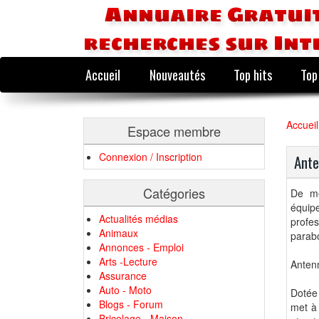
Annuaire Gratuit
recherches sur Int
Accueil
Nouveautés
Top hits
Top
Accueil
Espace membre
Connexion / Inscription
Ante
Catégories
De me
équip
Actualités médias
profes
Animaux
parab
Annonces - Emploi
Arts -Lecture
Antenn
Assurance
Auto - Moto
Dotée 
Blogs - Forum
met à 
Bricolage - Maison