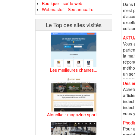
Boutique - sur le web
Dans b
Webmaster - Seo annuaire
n’est 
d’accé
excell
Le Top des sites visités
collab
AKTU
Vous a
parten
la mai
répond
méthod
Les meilleures chaines...
un ser
Des em
Achete
articl
indéch
indéch
vous y
Atoubike : magazine sport...
Phodia
Pour a
produi