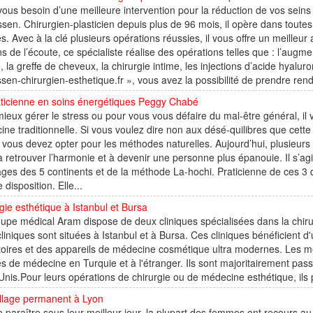
ous besoin d’une meilleure intervention pour la réduction de vos seins 
sen. Chirurgien-plasticien depuis plus de 96 mois, il opère dans toutes
. Avec à la clé plusieurs opérations réussies, il vous offre un meilleu
s de l’écoute, ce spécialiste réalise des opérations telles que : l’augme
, la greffe de cheveux, la chirurgie intime, les injections d’acide hyalur
sen-chirurgien-esthetique.fr », vous avez la possibilité de prendre rend
aticienne en soins énergétiques Peggy Chabé
ieux gérer le stress ou pour vous vous défaire du mal-être général, il
ne traditionnelle. Si vous voulez dire non aux désé-quilibres que cette
, vous devez opter pour les méthodes naturelles. Aujourd’hui, plusieurs
à retrouver l’harmonie et à devenir une personne plus épanouie. Il s’a
es des 5 continents et de la méthode La-hochi. Praticienne de ces 3 d
 disposition. Elle...
gie esthétique à Istanbul et Bursa
upe médical Aram dispose de deux cliniques spécialisées dans la chiru
liniques sont situées à Istanbul et à Bursa. Ces cliniques bénéficient d
oires et des appareils de médecine cosmétique ultra modernes. Les m
és de médecine en Turquie et à l'étranger. Ils sont majoritairement pass
Unis.Pour leurs opérations de chirurgie ou de médecine esthétique, ils pr
llage permanent à Lyon
e paraître sous leur meilleur jour, la plupart des femmes ont recours a