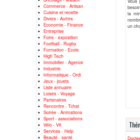
Vous 
Commerce - Artisan
besoin
Cuisine et recette
la min
Divers - Autres
nombr
Economie - Finance
un cho
Entreprise
Foire - exposition
Football - Rugby
Formation - Ecole
High Tech
Immobilier - Agence
Industrie
Informatique - Ordi
Jeux - jouets
Liste annuaire
Loisirs - Voyage
Partenaires
Rencontre - Tchat
Soirée - Animations
Sport - associations
Thém
Vélo - Vtt
Services - Help
Beauté - santé
Docteu