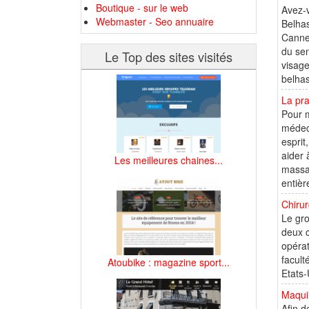
Boutique - sur le web
Avez-v
Webmaster - Seo annuaire
Belhas
Cannes
du sen
Le Top des sites visités
visage
belhas
La pr
Pour m
médeci
esprit
aider 
Les meilleures chaines...
massag
entière
Chirur
Le gro
deux c
opérat
facult
Atoubike : magazine sport...
Etats-
Maqui
Afin d