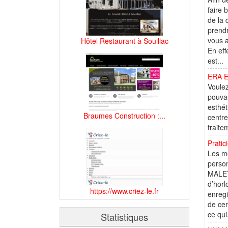
faire 
de la 
prendr
vous a
Hôtel Restaurant à Souillac
En eff
est...
ERA E
Voulez
pouvan
esthét
Braumes Construction :...
centre
traite
Pratic
Les mo
person
MALET
d’horl
https://www.criez-le.fr
enregi
de cer
ce qui.
Statistiques