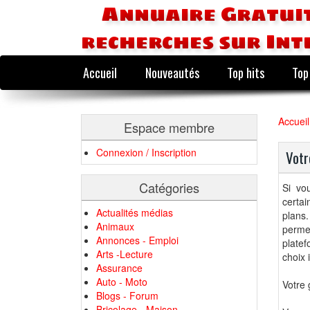
Annuaire Gratuit
recherches sur Int
Accueil
Nouveautés
Top hits
Top
Accueil
Espace membre
Connexion / Inscription
Votr
Catégories
Si vo
certa
Actualités médias
plans
Animaux
perme
Annonces - Emploi
plate
Arts -Lecture
choix 
Assurance
Auto - Moto
Votre 
Blogs - Forum
Bricolage - Maison