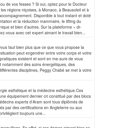
ou de vos fesses ? Si oui, optez pour le Docteur
 les régions niçoises, à Monaco, à Beausoleil et à
r accompagnement. Disponible à tout instant et doté
ntation et la réduction mammaire, le lifting du
onique et bien d’autres. Sur la plateforme « dr-
ez-vous avec cet expert aimant le travail bien...
 vous faut bien plus que ce que vous propose la
 situation peut engendrer entre votre corps et votre
 pratiques existent et sont en me-sure de vous
git notamment des soins énergétiques, des
ifférentes disciplines, Peggy Chabé se met à votre
rgie esthétique et la médecine esthétique.Ces
'une équipement dernier cri constitué par des blocs
édecins experts d'Aram sont tous diplômés de
és par des certifications en Angleterre ou aux
ivilégient toujours une...
u maquillage. En effet, si ces dames aiment bien se