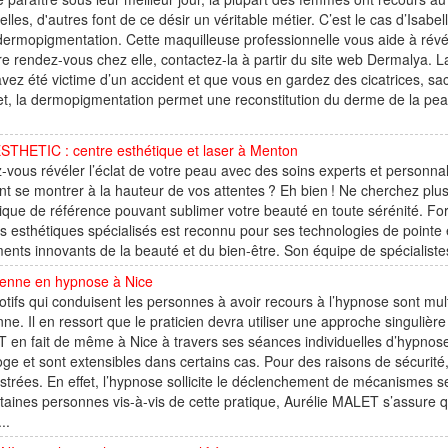
belles, d'autres font de ce désir un véritable métier. C’est le cas d’Isa
dermopigmentation. Cette maquilleuse professionnelle vous aide à rév
e rendez-vous chez elle, contactez-la à partir du site web Dermalya. L
vez été victime d’un accident et que vous en gardez des cicatrices, sa
et, la dermopigmentation permet une reconstitution du derme de la peau
STHETIC : centre esthétique et laser à Menton
-vous révéler l’éclat de votre peau avec des soins experts et personna
t se montrer à la hauteur de vos attentes ? Eh bien ! Ne cherchez plu
ique de référence pouvant sublimer votre beauté en toute sérénité. Fo
s esthétiques spécialisés est reconnu pour ses technologies de pointe e
ments innovants de la beauté et du bien-être. Son équipe de spécialist
ienne en hypnose à Nice
tifs qui conduisent les personnes à avoir recours à l’hypnose sont mul
ne. Il en ressort que le praticien devra utiliser une approche singuliè
 en fait de même à Nice à travers ses séances individuelles d’hypno
oge et sont extensibles dans certains cas. Pour des raisons de sécurit
strées. En effet, l’hypnose sollicite le déclenchement de mécanismes se 
taines personnes vis-à-vis de cette pratique, Aurélie MALET s’assure
..