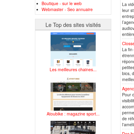
Boutique - sur le web
La vid
Webmaster - Seo annuaire
leur s
entrep
l’agen
Le Top des sites visités
audiov
entièr
Closs
La fin
étrenn
répond
petite
Les meilleures chaines...
bics, 
meilleu
Agenc
Pour d
visibi
accomp
permet
Atoubike : magazine sport...
de réf
l'amél
Des ba