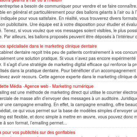
entreprise a besoin de communiquer pour vendre et se faire connaître. 
ble en général et particulièrement pour des ballons géants à l’air ou à 
indiquée pour vous satisfaire. En réalité, vous trouverez divers formats
lon publicitaire. Une équipe est à votre disposition pour étudier et évalu
. Tenez, si vous voulez que vos messages soient visibles, le plus possibl
ire. Par ailleurs, les ballons proposés peuvent être déposés à l’intérieur
ce spécialisée dans le marketing clinique dentaire
cabinet dentaire reçoit très peu de patients contrairement à vos concur
sément une solution pratique. Si vous n’avez pas encore expérimenté l
. Il s’agit d’une stratégie de marketing digital efficace qui renforce la p
lisés dans la pratique dentaire. Pour bénéficier d’un accompagnement 
evez avoir recours. Cette agence experte dans le marketing clinique d
dette Média -Agence web - Marketing numérique
ling est une méthode de marketing direct qui utilise le courrier éle
ciale de masse afin d’envoyer des messages à un auditoire. Juridiquem
ir une campagne emailing. En effet, la campagne emailing, offre beauco
édiat, ce qui vous permet sur la base de modèles simples d’envoyer u
ling est flexible, et donc simple à mettre en œuvre, vous pouvez donc 
â son format, l’emailing permet...
 pour vos publicités sur des gonflables