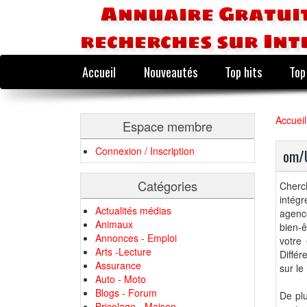
Annuaire Gratuit
recherches sur Int
Accueil
Nouveautés
Top hits
Top
Accueil
Espace membre
Connexion / Inscription
om/U
Catégories
Cherch
intég
Actualités médias
agenc
Animaux
bien-ê
Annonces - Emploi
votre 
Arts -Lecture
Diffé
Assurance
sur le
Auto - Moto
Blogs - Forum
De pl
Bricolage - Maison