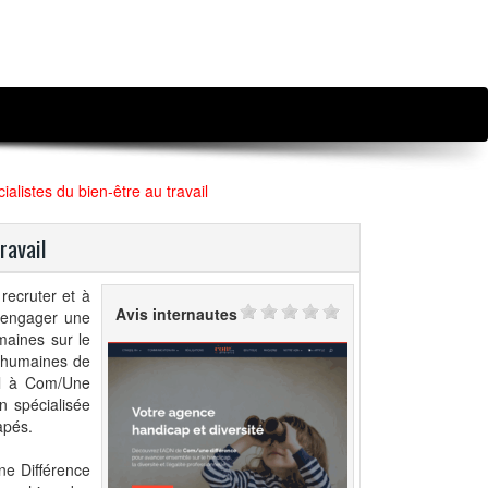
alistes du bien-être au travail
ravail
recruter et à
Avis internautes
s engager une
maines sur le
s humaines de
pel à Com/Une
n spécialisée
apés.
ne Différence