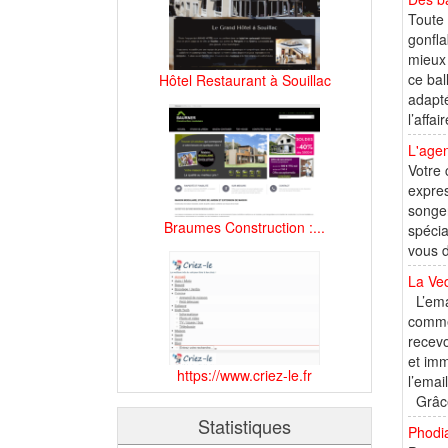
Toute 
gonfla
mieux 
ce bal
Hôtel Restaurant à Souillac
adapté
l’affa
L'agen
Votre 
expres
songer
Braumes Construction :...
spécia
vous d
La Ve
L’emai
commer
recevo
et imm
https://www.criez-le.fr
l’emai
Grâce 
Statistiques
Phodia