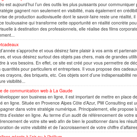
éo est aujourd’hui l’un des outils les plus puissants pour communiquer 
tratégie gagnent non seulement en visibilité, mais également en crédibil
rise de production audiovisuelle dont le savoir-faire reste une réalité, i
ce toulousaine qui transforme cette opportunité en réalité concrète pou
isuelle à destination des professionnels, elle réalise des films corporate
ement...
etcadeaux
 d’année s’approche et vous désirez faire plaisir à vos amis et partenaire
es, et vous désirez surtout des objets pas chers, mais de grandes utilit
re à vos besoins. En effet, ce site est créé pour vous permettre de dé
s quantités pour particuliers et entreprises. Il vous propose des cadeaux
des crayons, des briquets, etc. Ces objets sont d’une indispensabilité 
re visibilité...
e de communication web à La Gaude
évelopper son business en ligne, il est important de mettre en place de
lité en ligne. Située en Provence Alpes Côte d’Azur, PW Consulting es
agner dans votre stratégie numérique. Principalement, elle propose la
tra d’exister en ligne. Au terme d’un audit de référencement de votre 
érencement de votre site web afin de bien le positionner dans les résu
ioration de votre visibilité et de l’accroissement de votre chiffre d’affaires
llons géants à l’air ou à l’hélium