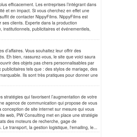
plus efficacement. Les entreprises l’intégrant dans
ité et en impact. Si vous cherchez en effet une
l suffit de contacter NippyFilms. NippyFilms est
r ses clients. Experte dans la production
, institutionnels, publicitaires et événementiels,
s d’affaires. Vous souhaitez leur offrir des
és. Eh bien, rassurez-vous, le site que voici saura
couvrir des objets pas chers personnalisables par
 publicitaires tels que : des stylos de mariage, des
remarquable. Ils sont très pratiques pour donner une
s stratégies qui favorisent l’augmentation de votre
t une agence de communication qui propose de vous
 conception de site internet sur mesure qui vous
site web, PW Consulting met en place une stratégie
ltats des moteurs de recherche, gage de
. Le transport, la gestion logistique, l'emailing, le...