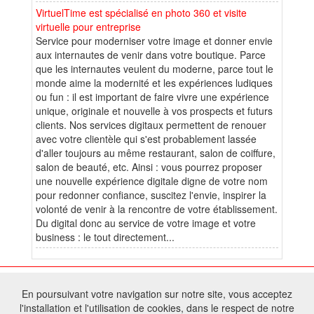
VirtuelTime est spécialisé en photo 360 et visite
virtuelle pour entreprise
Service pour moderniser votre image et donner envie
aux internautes de venir dans votre boutique. Parce
que les internautes veulent du moderne, parce tout le
monde aime la modernité et les expériences ludiques
ou fun : il est important de faire vivre une expérience
unique, originale et nouvelle à vos prospects et futurs
clients. Nos services digitaux permettent de renouer
avec votre clientèle qui s'est probablement lassée
d'aller toujours au même restaurant, salon de coiffure,
salon de beauté, etc. Ainsi : vous pourrez proposer
une nouvelle expérience digitale digne de votre nom
pour redonner confiance, suscitez l'envie, inspirer la
volonté de venir à la rencontre de votre établissement.
Du digital donc au service de votre image et votre
business : le tout directement...
© 2026 W@T (Fork durable de Arfooo) | Accompagné par :
Robothumb
,
En poursuivant votre navigation sur notre site, vous acceptez
FontAwesome
l'installation et l'utilisation de cookies, dans le respect de notre
Tous droits réservés - Toute reproduction du contenu de ce site, même