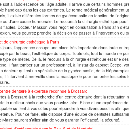
 soit à l’adolescence ou l’âge adulte, il arrive que certains hommes pr
ble handicap dans les cas extrêmes. Le terme médical généralement uti
ois, il existe différentes formes de gynécomastie en fonction de l’origi
e ou d’une cause hormonale. Le recours à la chirurgie esthétique pou
us fiables. Docteur Masson vous reçoit en consultation à Paris afin d’ét
lexion, vous pourrez prendre la décision de passer à l’intervention ou 
t de chirurgie esthétique à Paris
 jours, l’apparence occupe une place très importante dans toute entre
upé par le beau, l’esthétique du corps. Toutefois, tout le monde ne 
 type de métier. De là, le recours à la chirurgie esthétique est une des
ne, il faut tomber sur un professionnel, à l’instar du cabinet Ccepo, vot
n docteur qui est un spécialiste de la gynécomastie, de la blépharoplastie
s, il intervient à merveille dans la mastopexie pour remonter les seins
ire...
centre dentaire à expertise reconnue à Brossard
tes à Brossard à la recherche d’un centre dentaire dont la réputation n’
te le meilleur choix que vous pouviez faire. Riche d’une expérience de 
uable se tient à vos côtés pour répondre à vos divers besoins afin que
retenue. Pour ce faire, elle dispose d’une équipe de dentistes suffisamm
ir-faire sauront s’allier afin de vous garantir l’efficacité, la sécurité...
cabinet d’ostéopathie dans la Rive-Sud de Montréal