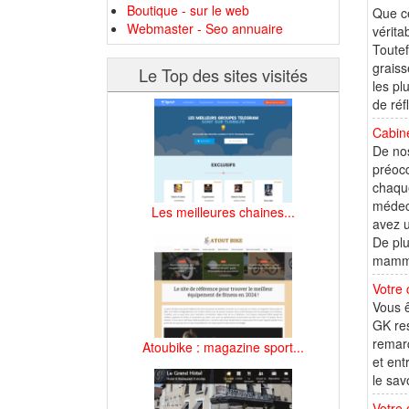
Boutique - sur le web
Que ce
Webmaster - Seo annuaire
vérita
Toutef
graiss
Le Top des sites visités
les pl
de réf
Cabine
De nos
préocc
chaque
médeci
Les meilleures chaines...
avez u
De plu
mamma
Votre 
Vous ê
GK res
remarq
Atoubike : magazine sport...
et ent
le savo
Votre 