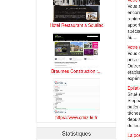
Vous s
encore
rapide
apport
Hôtel Restaurant à Souillac
spécia
au...
Votre 
Vous d
prise 
Outrem
Braumes Construction :...
établi
expéri
Epilat
Situé 
Stéph
patien
tâches
https://www.criez-le.fr
depuis
de leur
Statistiques
La pos