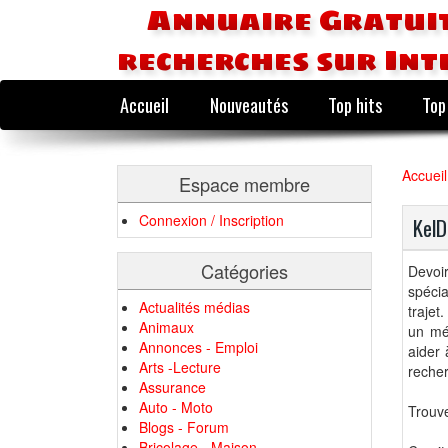
Annuaire Gratuit
recherches sur Int
Accueil
Nouveautés
Top hits
Top
Accueil
Espace membre
Connexion / Inscription
KelD
Catégories
Devoi
spécia
Actualités médias
trajet
Animaux
un méd
Annonces - Emploi
aider 
Arts -Lecture
recher
Assurance
Auto - Moto
Trouve
Blogs - Forum
Bricolage - Maison