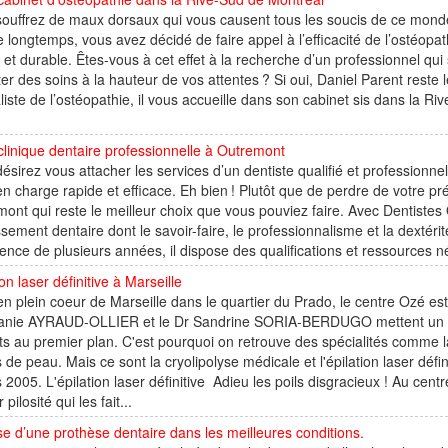
ouffrez de maux dorsaux qui vous causent tous les soucis de ce monde
 longtemps, vous avez décidé de faire appel à l’efficacité de l’ostéopa
 et durable. Êtes-vous à cet effet à la recherche d’un professionnel qu
er des soins à la hauteur de vos attentes ? Si oui, Daniel Parent reste l
liste de l’ostéopathie, il vous accueille dans son cabinet sis dans la 
clinique dentaire professionnelle à Outremont
ésirez vous attacher les services d’un dentiste qualifié et profession
en charge rapide et efficace. Eh bien ! Plutôt que de perdre de votre pr
ont qui reste le meilleur choix que vous pouviez faire. Avec Dentistes 
ssement dentaire dont le savoir-faire, le professionnalisme et la dextéri
ence de plusieurs années, il dispose des qualifications et ressources né
ion laser définitive à Marseille
en plein coeur de Marseille dans le quartier du Prado, le centre Ozé e
anie AYRAUD-OLLIER et le Dr Sandrine SORIA-BERDUGO mettent un poi
ts au premier plan. C'est pourquoi on retrouve des spécialités comme la 
 de peau. Mais ce sont la cryolipolyse médicale et l'épilation laser déf
 2005. L'épilation laser définitive Adieu les poils disgracieux ! Au 
 pilosité qui les fait...
e d’une prothèse dentaire dans les meilleures conditions.