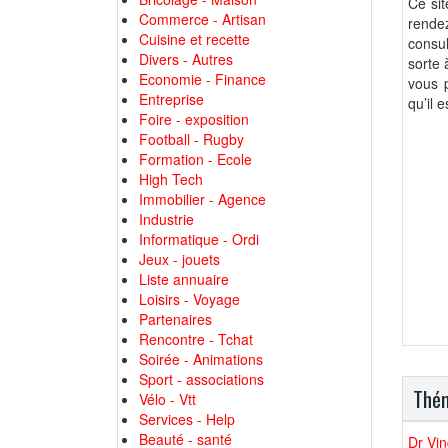
Ce sit
Commerce - Artisan
rendez
Cuisine et recette
consul
Divers - Autres
sorte 
Economie - Finance
vous 
Entreprise
qu’il 
Foire - exposition
Football - Rugby
Formation - Ecole
High Tech
Immobilier - Agence
Industrie
Informatique - Ordi
Jeux - jouets
Liste annuaire
Loisirs - Voyage
Partenaires
Rencontre - Tchat
Soirée - Animations
Sport - associations
Thém
Vélo - Vtt
Services - Help
Beauté - santé
Dr Vin