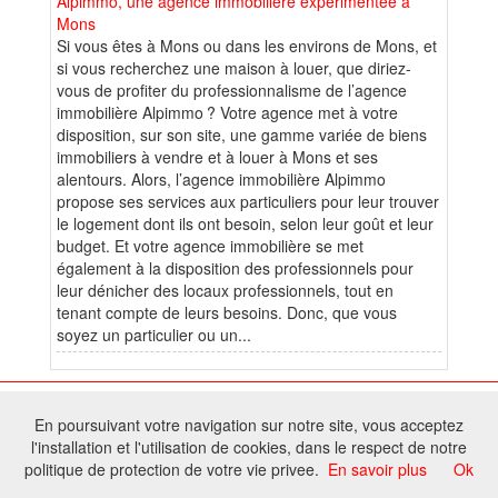
Alpimmo, une agence immobilière expérimentée à
Mons
Si vous êtes à Mons ou dans les environs de Mons, et
si vous recherchez une maison à louer, que diriez-
vous de profiter du professionnalisme de l’agence
immobilière Alpimmo ? Votre agence met à votre
disposition, sur son site, une gamme variée de biens
immobiliers à vendre et à louer à Mons et ses
alentours. Alors, l’agence immobilière Alpimmo
propose ses services aux particuliers pour leur trouver
le logement dont ils ont besoin, selon leur goût et leur
budget. Et votre agence immobilière se met
également à la disposition des professionnels pour
leur dénicher des locaux professionnels, tout en
tenant compte de leurs besoins. Donc, que vous
soyez un particulier ou un...
© 2026 W@T (Fork durable de Arfooo) | Accompagné par :
Robothumb
,
En poursuivant votre navigation sur notre site, vous acceptez
FontAwesome
l'installation et l'utilisation de cookies, dans le respect de notre
Tous droits réservés - Toute reproduction du contenu de ce site, même
politique de protection de votre vie privee.
En savoir plus
Ok
partielle, est interdite sans accord du propriétaire.