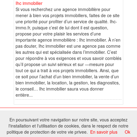
Ihc immobilier
Si vous recherchez une agence immobilière pour
mener à bien vos projets immobiliers, faites de ce site
une priorité pour profiter d’un service de qualité. Ihc-
immo.fr, puisque c’est de lui dont il est question,
propose pour votre plaisir les services d’une
importante agence immobilière : Ihc immobilier. À n’en
pas douter, Ihc immobilier est une agence pas comme
les autres qui est spécialisée dans l’immobilier. C’est
pour répondre à vos exigences et vous savoir comblés
qu’il propose un suivi sérieux et sur —mesure pour
tout ce qui a trait à vos projets immobiliers. Ainsi, que
ce soit pour l’achat d’un bien immobilier, la vente d’un
bien immobilier, la location, la gestion, les diagnostics,
le conseil… Ihc immobilier saura vous donner
entière...
© 2026 W@T (Fork durable de Arfooo) | Accompagné par :
Robothumb
,
En poursuivant votre navigation sur notre site, vous acceptez
FontAwesome
l'installation et l'utilisation de cookies, dans le respect de notre
Tous droits réservés - Toute reproduction du contenu de ce site, même
politique de protection de votre vie privee.
En savoir plus
Ok
partielle, est interdite sans accord du propriétaire.