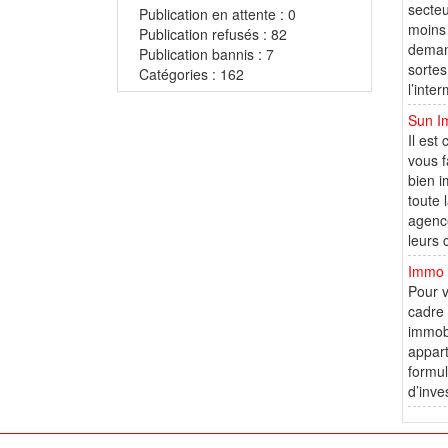
secteu
Publication en attente : 0
moins 
Publication refusés : 82
demand
Publication bannis : 7
sortes
Catégories : 162
l’inte
Sun Im
Il est
vous f
bien i
toute 
agence
leurs 
Immo 
Pour v
cadre 
immobi
appart
formul
d’inve