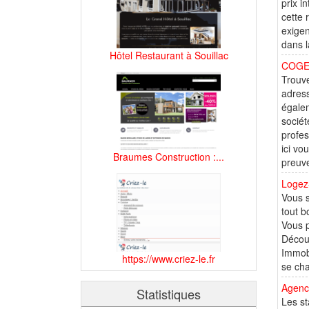
prix i
cette 
exigen
dans l
Hôtel Restaurant à Souillac
COGEP 
Trouve
adress
égalem
sociét
profes
ici vo
Braumes Construction :...
preuve
Logez-
Vous s
tout 
Vous p
Découv
Immobi
https://www.criez-le.fr
se cha
Agence
Statistiques
Les st