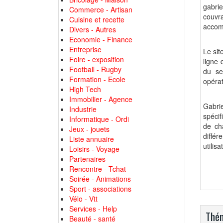
gabrie
Commerce - Artisan
couvra
Cuisine et recette
accomp
Divers - Autres
Economie - Finance
Entreprise
Le sit
Foire - exposition
ligne
Football - Rugby
du se
Formation - Ecole
opérat
High Tech
Immobilier - Agence
Gabri
Industrie
spécif
Informatique - Ordi
de cha
Jeux - jouets
diffé
Liste annuaire
utilisa
Loisirs - Voyage
Partenaires
Rencontre - Tchat
Soirée - Animations
Sport - associations
Vélo - Vtt
Services - Help
Thém
Beauté - santé