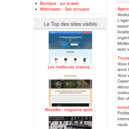
Boutique - sur le web
Agence
Webmaster - Seo annuaire
Voulez
L'agen
Le Top des sites visités
besoin
locati
organi
Moille
avec v
Trouve
Vous ê
Les meilleures chaines...
ternir
Vous v
Cepen
découv
moteur
Son ut
Immo9
Atoubike : magazine sport...
Profit
intern
neufs 