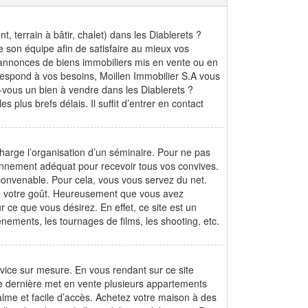
 terrain à bâtir, chalet) dans les Diablerets ?
e son équipe afin de satisfaire au mieux vos
 annonces de biens immobiliers mis en vente ou en
orrespond à vos besoins, Moillen Immobilier S.A vous
z-vous un bien à vendre dans les Diablerets ?
s plus brefs délais. Il suffit d’entrer en contact
harge l’organisation d’un séminaire. Pour ne pas
ronnement adéquat pour recevoir tous vos convives.
convenable. Pour cela, vous vous servez du net.
e votre goût. Heureusement que vous avez
r ce que vous désirez. En effet, ce site est un
nements, les tournages de films, les shooting, etc.
ice sur mesure. En vous rendant sur ce site
tte dernière met en vente plusieurs appartements
alme et facile d’accès. Achetez votre maison à des