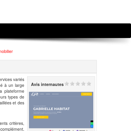
mobilier
ervices variés
Avis internautes
iné à un large
La plateforme
eurs types de
illées et des
nts critères,
En complément,