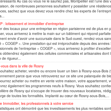
ntéressants Au cas où vous ne le sauriez pas, Montpellier est l’une des v
raison, de nombreuses personnes souhaitent y posséder une résidence.
ces, sachez que vous devez vous rendre chez les experts de l’entrepri
a...
: lotissement et immobilier d'entreprise
r des locaux pour une entreprise en région parisienne est de plus en p
er, vous arriverez à mettre la main sur un bâtiment qui répond parfait
ent envie d’avoir une succursale dans le Sud-ouest, rendez-vous sans p
é « COGEP ». Une prestation qui est irréprochable depuis des années 
sionnels de l’entreprise « COGEP », vous arriverez à profiter d’excellen
us obtiendrez également des cellules commerciales et artisanales dont
 de rigueur...
vous dans la ville de Rosny
ouhaitez acheter, vendre ou encore louer un bien à Rosny-sous-Bois (9
bonnement parce que vous retrouverez sur ce site une palanquée de b
ourrez acheter ou mettre en vente votre maison, votre appartement, 
rez également les programmes neufs à Rosny. Vous souhaitez confier l
lière de Rosny qui s'occupe de trouver des nouveaux locataires, rédige
rge de toutes les formalités. Implanté au cœur de Rosny-sous-Bois,...
 Immobilier, les professionnels à votre service
atistiques ont démontré que les investissements les plus rentables sont ce