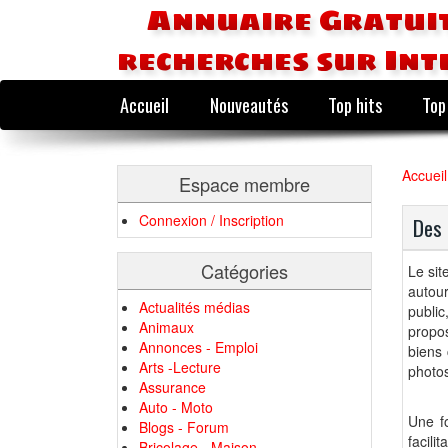
Annuaire Gratuit
recherches sur Int
Accueil
Nouveautés
Top hits
Top
Accueil
Espace membre
Connexion / Inscription
Des 
Catégories
Le sit
autour
Actualités médias
public
Animaux
propo
Annonces - Emploi
biens 
Arts -Lecture
photo
Assurance
Auto - Moto
Une fo
Blogs - Forum
facili
Bricolage - Maison