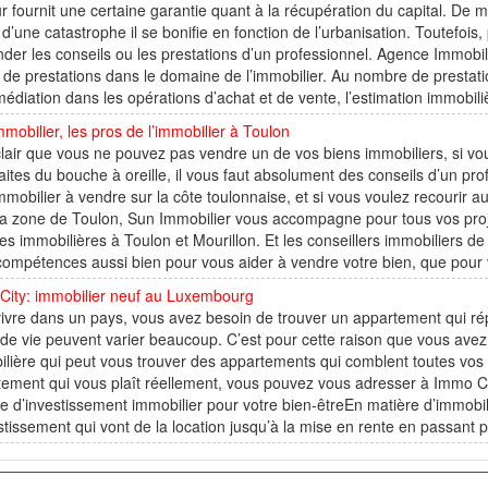
r fournit une certaine garantie quant à la récupération du capital. De 
d’une catastrophe il se bonifie en fonction de l’urbanisation. Toutefois, 
er les conseils ou les prestations d’un professionnel. Agence Immobi
 de prestations dans le domaine de l’immobilier. Au nombre de prestatio
rmédiation dans les opérations d’achat et de vente, l’estimation immobiliè
mobilier, les pros de l’immobilier à Toulon
 clair que vous ne pouvez pas vendre un de vos biens immobiliers, si v
aites du bouche à oreille, il vous faut absolument des conseils d’un pr
mmobilier à vendre sur la côte toulonnaise, et si vous voulez recourir 
la zone de Toulon, Sun Immobilier vous accompagne pour tous vos proj
s immobilières à Toulon et Mourillon. Et les conseillers immobiliers de
compétences aussi bien pour vous aider à vendre votre bien, que pour v
City: immobilier neuf au Luxembourg
ivre dans un pays, vous avez besoin de trouver un appartement qui rép
de vie peuvent varier beaucoup. C’est pour cette raison que vous ave
lière qui peut vous trouver des appartements qui comblent toutes vo
ement qui vous plaît réellement, vous pouvez vous adresser à Immo Cit
e d’investissement immobilier pour votre bien-êtreEn matière d’immobi
stissement qui vont de la location jusqu’à la mise en rente en passant pa