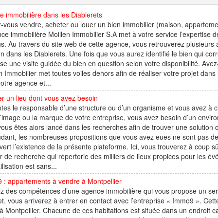
 immobilière dans les Diablerets
-vous vendre, acheter ou louer un bien immobilier (maison, appartement,
ce immobilière Moillen Immobilier S.A met à votre service l’expertise d
s. Au travers du site web de cette agence, vous retrouverez plusieurs
on dans les Diablerets. Une fois que vous aurez identifié le bien qui c
se une visite guidée du bien en question selon votre disponibilité. Ave
n Immobilier met toutes voiles dehors afin de réaliser votre projet dans le
otre agence et...
r un lieu dont vous avez besoin
tes le responsable d’une structure ou d’un organisme et vous avez à c
 l’image ou la marque de votre entreprise, vous avez besoin d’un envi
ous êtes alors lancé dans les recherches afin de trouver une solution 
dant, les nombreuses propositions que vous avez eues ne sont pas d
ert l’existence de la présente plateforme. Ici, vous trouverez à coup sû
 de recherche qui répertorie des milliers de lieux propices pour les évé
ilisation est sans...
 : appartements à vendre à Montpellier
ez des compétences d’une agence immobilière qui vous propose un serv
et, vous arriverez à entrer en contact avec l’entreprise « Immo9 ». Ce
à Montpellier. Chacune de ces habitations est située dans un endroit c