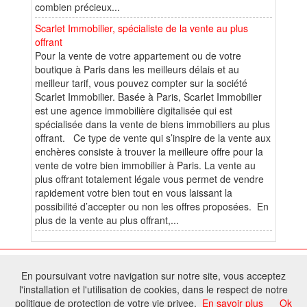
combien précieux...
Scarlet Immobilier, spécialiste de la vente au plus
offrant
Pour la vente de votre appartement ou de votre
boutique à Paris dans les meilleurs délais et au
meilleur tarif, vous pouvez compter sur la société
Scarlet Immobilier. Basée à Paris, Scarlet Immobilier
est une agence immobilière digitalisée qui est
spécialisée dans la vente de biens immobiliers au plus
offrant. Ce type de vente qui s’inspire de la vente aux
enchères consiste à trouver la meilleure offre pour la
vente de votre bien immobilier à Paris. La vente au
plus offrant totalement légale vous permet de vendre
rapidement votre bien tout en vous laissant la
possibilité d’accepter ou non les offres proposées. En
plus de la vente au plus offrant,...
© 2026 W@T (Fork durable de Arfooo) | Accompagné par :
Robothumb
,
En poursuivant votre navigation sur notre site, vous acceptez
FontAwesome
l'installation et l'utilisation de cookies, dans le respect de notre
Tous droits réservés - Toute reproduction du contenu de ce site, même
politique de protection de votre vie privee.
En savoir plus
Ok
partielle, est interdite sans accord du propriétaire.