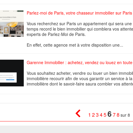
Parlez-moi de Paris, votre chasseur immobilier sur Paris
Vous recherchez sur Paris un appartement qui sera une 
temps record le bien immobilier qui comblera vos attente
experts de Parlez-Moi de Paris.
En effet, cette agence met à votre disposition une...
Garenne Immobilier : achetez, vendez ou louez en toute 
Vous souhaitez acheter, vendre ou louer un bien immobil
immobilière recourir afin de vous garantir un service à l
immobilière dont le savoir-faire saura combler vos atten
6
1
2
3
4
5
7
8
sur 8
026 W@T (Fork durable de Arfooo) | Accompagné par :
Robothumb
,
FontAwes