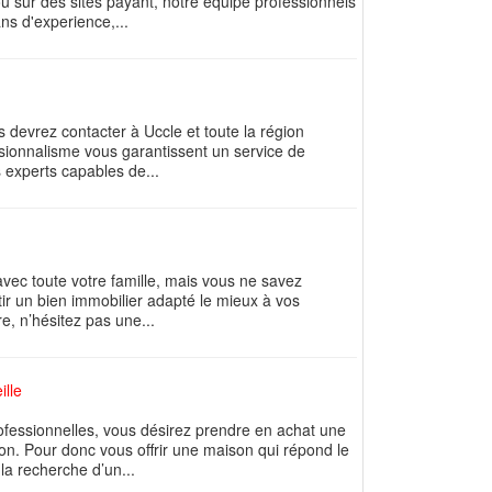
ou sur des sites payant, notre équipe professionnels
ns d'experience,...
 devrez contacter à Uccle et toute la région
essionnalisme vous garantissent un service de
s experts capables de...
avec toute votre famille, mais vous ne savez
tir un bien immobilier adapté le mieux à vos
e, n’hésitez pas une...
ille
ofessionnelles, vous désirez prendre en achat une
on. Pour donc vous offrir une maison qui répond le
la recherche d’un...