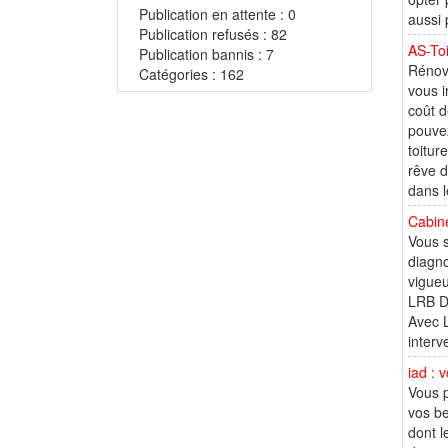
Publication en attente : 0
aussi 
Publication refusés : 82
AS-Toi
Publication bannis : 7
Rénov
Catégories : 162
vous i
coût d
pouvez
toitur
rêve d
dans l
Cabine
Vous s
diagn
vigueu
LRB Di
Avec L
interv
iad : 
Vous p
vos be
dont l