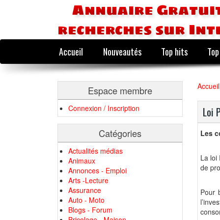
Annuaire Gratuit
recherches sur Int
Accueil
Nouveautés
Top hits
Top
Accueil
Espace membre
Connexion / Inscription
Loi 
Catégories
Les co
Actualités médias
La loi
Animaux
de pro
Annonces - Emploi
Arts -Lecture
Assurance
Pour b
Auto - Moto
l’inve
Blogs - Forum
conso
Bricolage - Maison