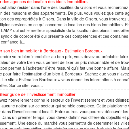
 des agences de location des biens immobiliers
ouhaitez résider dans l’une des localités de Gisors et vous recherche
ion des maisons et des appartements. De plus, vous voulez que cette 
tion des copropriétés à Gisors. Dans la ville de Gisors, vous trouvere
tiples services en ce qui concerne la location des biens immobiliers. P
 LAMY qui est le meilleur spécialiste de la location des biens immobili
 syndic de copropriété qui présente ces compétences et ces domaines d’i
 confiance à...
r son bien immobilier à Bordeaux - Estimation Bordeaux
endre votre bien immobilier au bon prix, vous devez au préalable faire u
valeur de votre bien vous permet de fixer un prix raisonnable et de trou
tion permet à l’acheteur d’être rassuré qu’il fait une bonne affaire. Mai
 pour faire l’estimation d’un bien à Bordeaux. Sachez que vous n’ave
. Le site « Estimation Bordeaux » vous donne les informations à connaît
lier. Sur ce site, vous...
lleur guide de l’investissement immobilier
vez nouvellement connu le secteur de l’investissement et vous désirez 
 aucune notion sur ce secteur qui semble complexe. Cette plateforme v
r dans l’investissement locatif. Entre autres, vous pourrez découvrir le
f. Dans un premier temps, vous devez définir vos différents objectifs et 
issement. Une étude du marché vous permettra de déterminer les villes
pour un prêt immobilier, cette plateforme vous aidera à choisir la formu