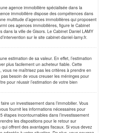
z une agence immobilière spécialisée dans la
agence immobilière dispose des compétences dans
z une multitude d’agences immobilières qui proposent
armi ces agences immobilières, figure le Cabinet
ers dans la ville de Gisors. Le Cabinet Daniel LAMY
ntervention sur le site cabinet-daniel-lamy.fr.
ne estimation de sa valeur. En effet, l’estimation
ver plus facilement un acheteur fiable. Cette
s, vous ne maîtrisez pas les critères à prendre en
z pas besoin de vous creuser les méninges pour
re pour réussir l’estimation de votre bien
faire un investissement dans l’immobilier. Vous
ous fournit les informations nécessaires pour
s 5 étapes incontournables dans l’investissement
prendre les dispositions pour le retour sur
 qui offrent des avantages fiscaux. Si vous devez
le adaptée à votre situation. De plus, vous pourrez