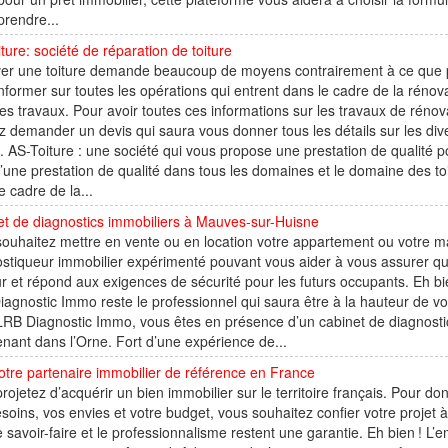
prendre...
ture: société de réparation de toiture
er une toiture demande beaucoup de moyens contrairement à ce que pe
nformer sur toutes les opérations qui entrent dans le cadre de la rénova
es travaux. Pour avoir toutes ces informations sur les travaux de réno
 demander un devis qui saura vous donner tous les détails sur les div
e. AS-Toiture : une société qui vous propose une prestation de qualité p
’une prestation de qualité dans tous les domaines et le domaine des to
e cadre de la...
t de diagnostics immobiliers à Mauves-sur-Huisne
ouhaitez mettre en vente ou en location votre appartement ou votre ma
ostiqueur immobilier expérimenté pouvant vous aider à vous assurer q
r et répond aux exigences de sécurité pour les futurs occupants. Eh bi
agnostic Immo reste le professionnel qui saura être à la hauteur de vo
RB Diagnostic Immo, vous êtes en présence d’un cabinet de diagnostic
enant dans l’Orne. Fort d’une expérience de...
votre partenaire immobilier de référence en France
rojetez d’acquérir un bien immobilier sur le territoire français. Pour d
soins, vos envies et votre budget, vous souhaitez confier votre projet à
e savoir-faire et le professionnalisme restent une garantie. Eh bien ! L’