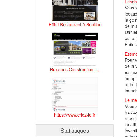
Leader
Vous s
locat
la ges
Hôtel Restaurant à Souillac
de mul
Daniel
est un
Faites
Estime
Pour v
de la 
Braumes Construction :...
estima
compte
autant
immobi
Le mei
Vous a
n’avez
https://www.criez-le.fr
réussi
locati
Statistiques
invest
opter 