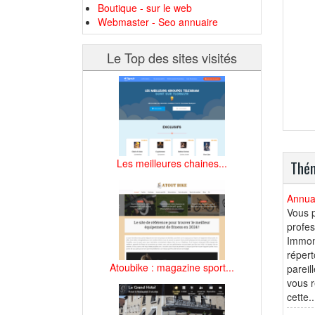
Boutique - sur le web
Webmaster - Seo annuaire
Le Top des sites visités
Les meilleures chaines...
Thém
Annuai
Vous p
profes
Immont
répert
Atoubike : magazine sport...
pareil
vous r
cette..