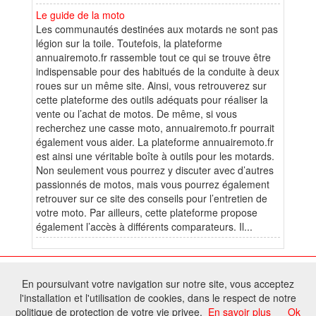
Le guide de la moto
Les communautés destinées aux motards ne sont pas
légion sur la toile. Toutefois, la plateforme
annuairemoto.fr rassemble tout ce qui se trouve être
indispensable pour des habitués de la conduite à deux
roues sur un même site. Ainsi, vous retrouverez sur
cette plateforme des outils adéquats pour réaliser la
vente ou l’achat de motos. De même, si vous
recherchez une casse moto, annuairemoto.fr pourrait
également vous aider. La plateforme annuairemoto.fr
est ainsi une véritable boîte à outils pour les motards.
Non seulement vous pourrez y discuter avec d’autres
passionnés de motos, mais vous pourrez également
retrouver sur ce site des conseils pour l’entretien de
votre moto. Par ailleurs, cette plateforme propose
également l’accès à différents comparateurs. Il...
© 2026 W@T (Fork durable de Arfooo) | Accompagné par :
Robothumb
,
En poursuivant votre navigation sur notre site, vous acceptez
FontAwesome
l'installation et l'utilisation de cookies, dans le respect de notre
Tous droits réservés - Toute reproduction du contenu de ce site, même
politique de protection de votre vie privee.
En savoir plus
Ok
partielle, est interdite sans accord du propriétaire.