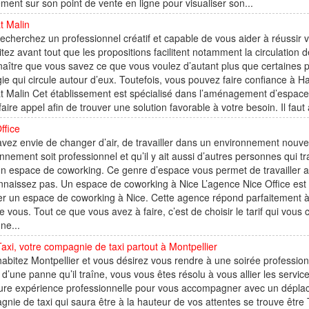
ment sur son point de vente en ligne pour visualiser son...
t Malin
echerchez un professionnel créatif et capable de vous aider à réussir 
tez avant tout que les propositions facilitent notamment la circulation de
aître que vous savez ce que vous voulez d’autant plus que certaines 
gie qui circule autour d’eux. Toutefois, vous pouvez faire confiance à H
t Malin Cet établissement est spécialisé dans l’aménagement d’espace in
 faire appel afin de trouver une solution favorable à votre besoin. Il faut
ffice
vez envie de changer d’air, de travailler dans un environnement nou
nnement soit professionnel et qu’il y ait aussi d’autres personnes qui tr
un espace de coworking. Ce genre d’espace vous permet de travailler 
nnaissez pas. Un espace de coworking à Nice L’agence Nice Office est v
rer un espace de coworking à Nice. Cette agence répond parfaitement 
vous. Tout ce que vous avez à faire, c’est de choisir le tarif qui vou
une...
xi, votre compagnie de taxi partout à Montpellier
abitez Montpellier et vous désirez vous rendre à une soirée professionn
 d’une panne qu’il traîne, vous vous êtes résolu à vous allier les servi
ure expérience professionnelle pour vous accompagner avec un déplacem
nie de taxi qui saura être à la hauteur de vos attentes se trouve être T