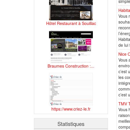
simple
Habita
Vous r
souhai
Hôtel Restaurant à Souillac
reconn
l’éner
Habita
de lui
Nice O
Vous a
enviro
Braumes Construction :...
c’est 
les co
intég
comme 
c’est 
TMV Ta
https://www.criez-le.fr
Vous h
raison
meille
Statistiques
compag