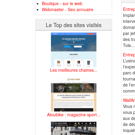
Boutique - sur le web
Entrep
Webmaster - Seo annuaire
Implan
interv
Le Top des sites visités
domain
par je
des tr
Tole...
Entrep
L’usin
l’expe
Les meilleures chaines...
parc d
tourna
de l’e
commer
WallAr
Vous r
vous p
Atoubike : magazine sport...
aux de
de déc
inquié