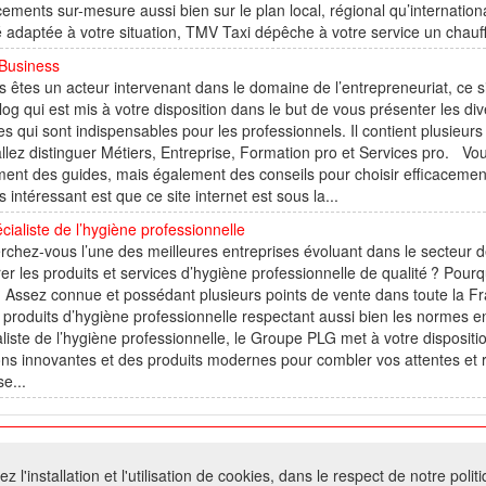
ements sur-mesure aussi bien sur le plan local, régional qu’internation
é adaptée à votre situation, TMV Taxi dépêche à votre service un chauf
Business
s êtes un acteur intervenant dans le domaine de l’entrepreneuriat, ce site
log qui est mis à votre disposition dans le but de vous présenter les d
es qui sont indispensables pour les professionnels. Il contient plusieurs
llez distinguer Métiers, Entreprise, Formation pro et Services pro. Vo
ent des guides, mais également des conseils pour choisir efficacemen
s intéressant est que ce site internet est sous la...
cialiste de l’hygiène professionnelle
chez-vous l’une des meilleures entreprises évoluant dans le secteur d
er les produits et services d’hygiène professionnelle de qualité ? Pourqu
 Assez connue et possédant plusieurs points de vente dans toute la F
 produits d’hygiène professionnelle respectant aussi bien les normes 
liste de l’hygiène professionnelle, le Groupe PLG met à votre disposition
ons innovantes et des produits modernes pour combler vos attentes et 
e...
026 W@T (Fork durable de Arfooo) | Accompagné par :
Robothumb
,
FontAwes
 l'installation et l'utilisation de cookies, dans le respect de notre polit
- Toute reproduction du contenu de ce site, même partielle, est interdite sans a