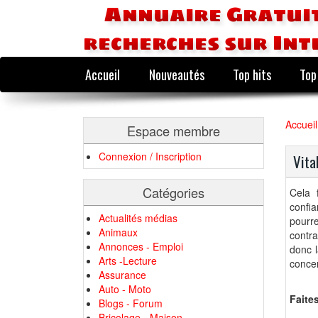
Annuaire Gratuit
recherches sur Int
Accueil
Nouveautés
Top hits
Top
Accueil
Espace membre
Connexion / Inscription
Vita
Catégories
Cela 
confia
Actualités médias
pourr
Animaux
contra
Annonces - Emploi
donc 
Arts -Lecture
concen
Assurance
Auto - Moto
Faite
Blogs - Forum
Bricolage - Maison