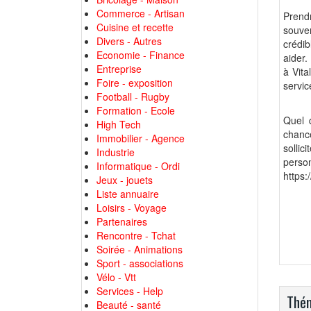
Commerce - Artisan
Prendr
Cuisine et recette
souven
Divers - Autres
crédib
Economie - Finance
aider.
Entreprise
à Vita
Foire - exposition
servic
Football - Rugby
Formation - Ecole
Quel 
High Tech
chanc
Immobilier - Agence
sollic
Industrie
pers
Informatique - Ordi
https:
Jeux - jouets
Liste annuaire
Loisirs - Voyage
Partenaires
Rencontre - Tchat
Soirée - Animations
Sport - associations
Vélo - Vtt
Services - Help
Thém
Beauté - santé