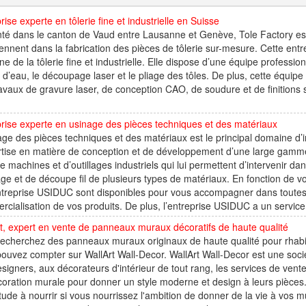
rise experte en tôlerie fine et industrielle en Suisse
té dans le canton de Vaud entre Lausanne et Genève, Tole Factory est 
iennent dans la fabrication des pièces de tôlerie sur-mesure. Cette en
e de la tôlerie fine et industrielle. Elle dispose d’une équipe professio
t d’eau, le découpage laser et le pliage des tôles. De plus, cette équip
avaux de gravure laser, de conception CAO, de soudure et de finitions s
rise experte en usinage des pièces techniques et des matériaux
age des pièces techniques et des matériaux est le principal domaine d’
rtise en matière de conception et de développement d’une large gamme
e machines et d’outillages industriels qui lui permettent d’intervenir da
ge et de découpe fil de plusieurs types de matériaux. En fonction de v
ntreprise USIDUC sont disponibles pour vous accompagner dans toutes
cialisation de vos produits. De plus, l’entreprise USIDUC a un service d
t, expert en vente de panneaux muraux décoratifs de haute qualité
echerchez des panneaux muraux originaux de haute qualité pour rhabille
ouvez compter sur WallArt Wall-Decor. WallArt Wall-Decor est une sociét
signers, aux décorateurs d'intérieur de tout rang, les services de vent
oration murale pour donner un style moderne et design à leurs pièces
tude à nourrir si vous nourrissez l'ambition de donner de la vie à vos 