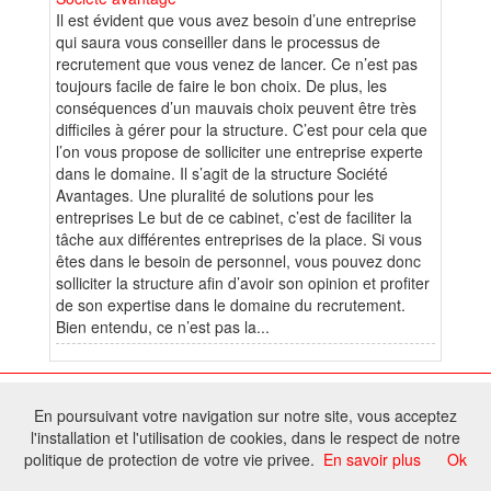
Il est évident que vous avez besoin d’une entreprise
qui saura vous conseiller dans le processus de
recrutement que vous venez de lancer. Ce n’est pas
toujours facile de faire le bon choix. De plus, les
conséquences d’un mauvais choix peuvent être très
difficiles à gérer pour la structure. C’est pour cela que
l’on vous propose de solliciter une entreprise experte
dans le domaine. Il s’agit de la structure Société
Avantages. Une pluralité de solutions pour les
entreprises Le but de ce cabinet, c’est de faciliter la
tâche aux différentes entreprises de la place. Si vous
êtes dans le besoin de personnel, vous pouvez donc
solliciter la structure afin d’avoir son opinion et profiter
de son expertise dans le domaine du recrutement.
Bien entendu, ce n’est pas la...
© 2026 W@T (Fork durable de Arfooo) | Accompagné par :
Robothumb
,
En poursuivant votre navigation sur notre site, vous acceptez
FontAwesome
l'installation et l'utilisation de cookies, dans le respect de notre
Tous droits réservés - Toute reproduction du contenu de ce site, même
politique de protection de votre vie privee.
En savoir plus
Ok
partielle, est interdite sans accord du propriétaire.