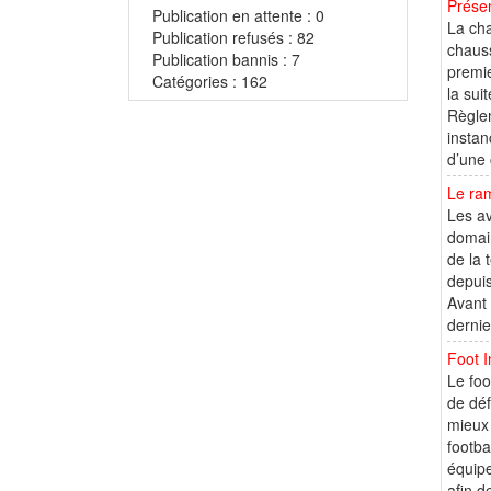
Présen
Publication en attente : 0
La cha
Publication refusés : 82
chauss
Publication bannis : 7
premie
Catégories : 162
la sui
Règlem
instan
d’une 
Le ram
Les av
domain
de la 
depuis
Avant 
dernie
Foot I
Le foo
de déf
mieux 
footba
équipe
afin d