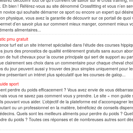
ésirez découvrir tout ce qu’il convient de savoir sur le cross trainin
r. Eh bien ! Référez-vous au site dénommé Crossfitting et vous n’en se
un novice qui souhaite démarrer ce sport ou encore un expert qui désir
ion physique, vous avez la garantie de découvrir sur ce portail de quoi
ermet d’en savoir plus sur comment mieux manger, comment mieux vous e
ments alimentaires...
tic pmu gratuit
nce turf est un site internet spécialisé dans l'étude des courses hippiq
es jours des pronostics de qualité entièrement gratuits sans aucun abo
ion de huit chevaux pour la course principale qui sert de support au par
ue clairement ses choix dans un commentaire pour chaque cheval choisi.
s du jour peuvent aussi y trouver des jeux simples uniquement pour le
line présentant un intéret plus spéculatif que les courses de galop...
uide sport
t perdre du poids efficacement ? Vous avez envie de vous débarrasse
 mais vous ne savez pas comment vous y prendre. Le site « mon guide 
ls pouvant vous aider. L’objectif de la plateforme est d’accompagner le
utant ou un professionnel en la matière, bénéficiez de conseils dispen
decins. Quels sont les meilleurs aliments pour perdre du poids ? Quels 
dre du poids ? Toutes ces réponses et de nombreuses autres sont dès à