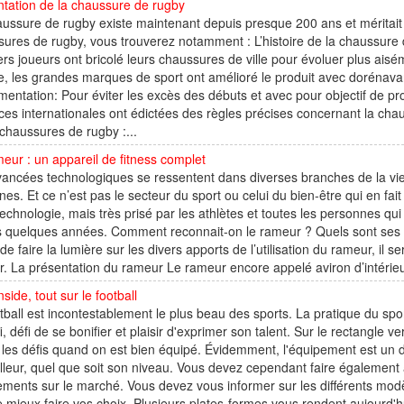
tation de la chaussure de rugby
ussure de rugby existe maintenant depuis presque 200 ans et méritait
ures de rugby, vous trouverez notamment : L’histoire de la chaussure d
rs joueurs ont bricolé leurs chaussures de ville pour évoluer plus ais
te, les grandes marques de sport ont amélioré le produit avec doréna
entation: Pour éviter les excès des débuts et avec pour objectif de pr
ces internationales ont édictées des règles précises concernant la cha
chaussures de rugby :...
eur : un appareil de fitness complet
ancées technologiques se ressentent dans diverses branches de la vi
es. Et ce n’est pas le secteur du sport ou celui du bien-être qui en fait
technologie, mais très prisé par les athlètes et toutes les personnes qui rê
 quelques années. Comment reconnait-on le rameur ? Quels sont ses div
de faire la lumière sur les divers apports de l’utilisation du rameur, il s
r. La présentation du rameur Le rameur encore appelé aviron d’intérieur 
nside, tout sur le football
tball est incontestablement le plus beau des sports. La pratique du spor
i, défi de se bonifier et plaisir d'exprimer son talent. Sur le rectangle ve
les défis quand on est bien équipé. Évidemment, l'équipement est un 
lleur, quel que soit son niveau. Vous devez cependant faire également at
ments sur le marché. Vous devez vous informer sur les différents modè
e mieux faire vos choix. Plusieurs plates-formes vous rendent aujourd'hui 