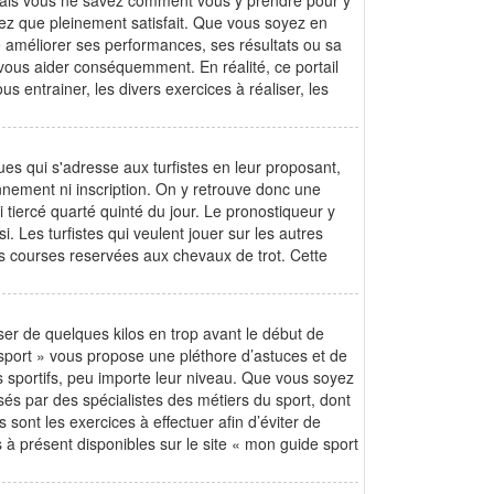
g, mais vous ne savez comment vous y prendre pour y
rez que pleinement satisfait. Que vous soyez en
e améliorer ses performances, ses résultats ou sa
 vous aider conséquemment. En réalité, ce portail
ntrainer, les divers exercices à réaliser, les
ues qui s'adresse aux turfistes en leur proposant,
nnement ni inscription. On y retrouve donc une
i tiercé quarté quinté du jour. Le pronostiqueur y
 Les turfistes qui veulent jouer sur les autres
s courses reservées aux chevaux de trot. Cette
r de quelques kilos en trop avant le début de
sport » vous propose une pléthore d’astuces et de
s sportifs, peu importe leur niveau. Que vous soyez
sés par des spécialistes des métiers du sport, dont
sont les exercices à effectuer afin d’éviter de
 présent disponibles sur le site « mon guide sport