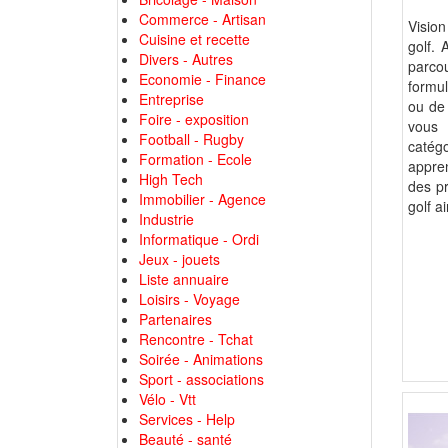
Commerce - Artisan
Vision
Cuisine et recette
golf. 
Divers - Autres
parco
Economie - Finance
formul
Entreprise
ou de 
Foire - exposition
vous 
Football - Rugby
catégo
Formation - Ecole
appre
High Tech
des pr
Immobilier - Agence
golf a
Industrie
Informatique - Ordi
Jeux - jouets
Liste annuaire
Loisirs - Voyage
Partenaires
Rencontre - Tchat
Soirée - Animations
Sport - associations
Vélo - Vtt
Services - Help
Beauté - santé