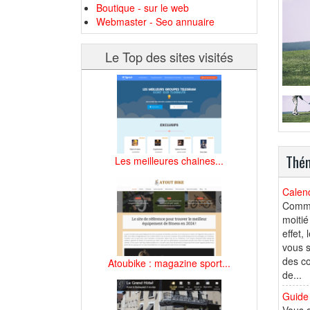
Boutique - sur le web
Webmaster - Seo annuaire
Le Top des sites visités
Thém
Les meilleures chaines...
Calen
Comme 
moitié
effet,
vous s
des co
Atoubike : magazine sport...
de...
Guide 