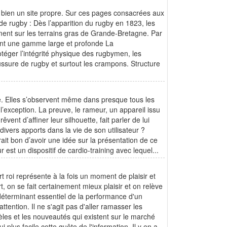
 bien un site propre. Sur ces pages consacrées aux
e rugby : Dès l’apparition du rugby en 1823, les
ément sur les terrains gras de Grande-Bretagne. Par
vant une gamme large et profonde La
otéger l’intégrité physique des rugbymen, les
ussure de rugby et surtout les crampons. Structure
e. Elles s’observent même dans presque tous les
 l’exception. La preuve, le rameur, un appareil issu
vent d’affiner leur silhouette, fait parler de lui
ers apports dans la vie de son utilisateur ?
erait bon d’avoir une idée sur la présentation de ce
est un dispositif de cardio-training avec lequel...
t roi représente à la fois un moment de plaisir et
rt, on se fait certainement mieux plaisir et on relève
déterminant essentiel de la performance d'un
tention. Il ne s'agit pas d'aller ramasser les
les et les nouveautés qui existent sur le marché
plus facile cette quête de l'information. Il y en a