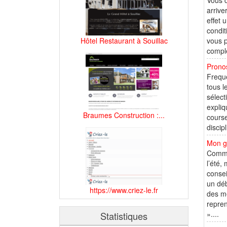
Vous d
arrive
effet 
condit
Hôtel Restaurant à Souillac
vous p
complé
Pronos
Freque
tous l
sélect
expliq
Braumes Construction :...
course
discip
Mon g
Commen
l’été,
consei
un déb
https://www.criez-le.fr
des mé
repren
»....
Statistiques