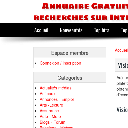
Annuaire Gratuit
recherches sur Int
Accueil
Nouveautés
Top hits
Top
Accueil
Espace membre
Connexion / Inscription
Visi
Catégories
Aujour
platef
Actualités médias
obteni
Animaux
d’exce
Annonces - Emploi
Arts -Lecture
Visio
Assurance
Auto - Moto
Blogs - Forum
Bricolage - Maison