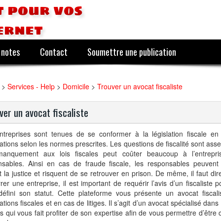
 pour vos
ernet
 notes
Contact
Soumettre une publication
>
Services - Help
>
Domicile
>
Trouver un avocat fiscaliste
ver un avocat fiscaliste
ntreprises sont tenues de se conformer à la législation fiscale en 
ations selon les normes prescrites. Les questions de fiscalité sont asse
manquement aux lois fiscales peut coûter beaucoup à l’entrepr
nsables. Ainsi en cas de fraude fiscale, les responsables peuvent 
 la justice et risquent de se retrouver en prison. De même, il faut di
er une entreprise, il est important de requérir l’avis d’un fiscaliste 
défini son statut. Cette plateforme vous présente un avocat fiscal
ations fiscales et en cas de litiges. Il s’agit d’un avocat spécialisé dans
es qui vous fait profiter de son expertise afin de vous permettre d’êtr