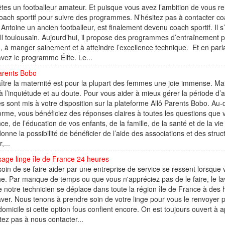
tes un footballeur amateur. Et puisque vous avez l’ambition de vous renfo
oach sportif pour suivre des programmes. N’hésitez pas à contacter co
Antoine un ancien footballeur, est finalement devenu coach sportif. Il s
ll toulousain. Aujourd’hui, il propose des programmes d’entraînement pou
n, à manger sainement et à atteindre l’excellence technique. Et en pa
vez le programme Élite. Le...
arents Bobo
tre la maternité est pour la plupart des femmes une joie immense. Mais
à l’inquiétude et au doute. Pour vous aider à mieux gérer la période d’
s sont mis à votre disposition sur la plateforme Allô Parents Bobo. Au-
orme, vous bénéficiez des réponses claires à toutes les questions que
nce, de l’éducation de vos enfants, de la famille, de la santé et de la v
onne la possibilité de bénéficier de l’aide des associations et des st
,...
age linge île de France 24 heures
oin de se faire aider par une entreprise de service se ressent lorsqu
he. Par manque de temps ou que vous n'appréciez pas de le faire, le la
 notre technicien se déplace dans toute la région île de France à des h
laver. Nous tenons à prendre soin de votre linge pour vous le renvoyer
domicile si cette option fous confient encore. On est toujours ouvert à a
tez pas à nous contacter...