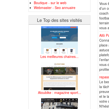
Boutique - sur le web
Vous ê
Webmaster - Seo annuaire
d’un c
coach 
footba
Le Top des sites visités
terrai
vous a
Allô P
Connaî
place 
astuce
platef
Les meilleures chaines...
l’enfa
vous d
profiter
repass
Le bes
la tâc
preuve
Atoubike : magazine sport...
et le 
votre 
N'hési