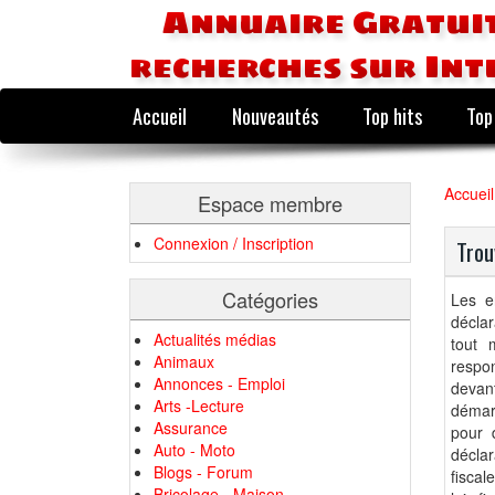
Annuaire Gratuit
recherches sur Int
Accueil
Nouveautés
Top hits
Top
Accueil
Espace membre
Connexion / Inscription
Trou
Catégories
Les e
déclar
Actualités médias
tout 
Animaux
respo
Annonces - Emploi
devant
Arts -Lecture
démarr
Assurance
pour 
Auto - Moto
déclar
Blogs - Forum
fiscal
Bricolage - Maison