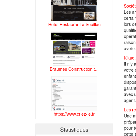
Socié
Les ar
certai
lors d
Hôtel Restaurant à Souillac
qualif
opérat
raison
avoir 
Kikao,
Il n’y
Braumes Construction :...
votre 
enfant
dispos
garant
avec u
agent.
Les re
https://www.criez-le.fr
Une as
prépar
pour t
Statistiques
cette 