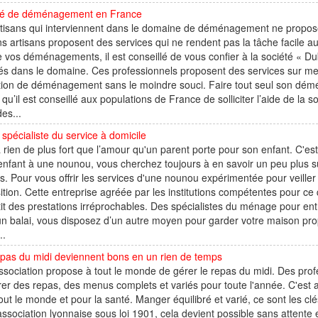
té de déménagement en France
tisans qui interviennent dans le domaine de déménagement ne proposent
ns artisans proposent des services qui ne rendent pas la tâche facile au
e vos déménagements, il est conseillé de vous confier à la société «
iés dans le domaine. Ces professionnels proposent des services sur me
ion de déménagement sans le moindre souci. Faire tout seul son déména
 qu’il est conseillé aux populations de France de solliciter l’aide de 
des...
 spécialiste du service à domicile
 a rien de plus fort que l’amour qu'un parent porte pour son enfant. C'es
enfant à une nounou, vous cherchez toujours à en savoir un peu plus s
s. Pour vous offrir les services d'une nounou expérimentée pour veiller 
ition. Cette entreprise agréée par les institutions compétentes pour ce
it des prestations irréprochables. Des spécialistes du ménage pour ent
n balai, vous disposez d’un autre moyen pour garder votre maison propr
..
pas du midi deviennent bons en un rien de temps
sociation propose à tout le monde de gérer le repas du midi. Des profe
er des repas, des menus complets et variés pour toute l'année. C'est a
out le monde et pour la santé. Manger équilibré et varié, ce sont les cl
association lyonnaise sous loi 1901, cela devient possible sans attente e