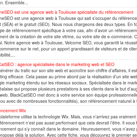
on. Ensemble...
meSEO est une agence web à Toulouse spécialiste du référencement
eSEO est une agence web à Toulouse qui sait s’occuper du référencem
 (SEA) et le gratuit (SEO). Nous nous chargeons des deux types. En f
gie de référencement spécifique à votre cas, afin d’avoir un référenc
ent de la création de votre site vitrine, ou votre site de e-commerce. O
al. Notre agence web à Toulouse, Velcome SEO, vous garantit la réussite d
commerce sur le net, pour un apport grandissant de visiteurs et de client
bilité,...
CatSEO : agence spécialisée dans le marketing web et SEO
énérer du trafic sur son site web et accroître son chiffre d’affaires, il 
ing efficace. Cela passe au prime abord par la réalisation d’un site w
gie marketing étendu sur les réseaux sociaux. Spécialisée dans le mar
alaise qui propose plusieurs prestations à ses clients dans le but d’augmen
 web. BlackCatSEO met donc à votre service son équipe professionnelle
 ou avec de nombreuses fonctionnalités), son référencement naturel à tr
encement Wix
plateforme utilise la technologie Wix. Mais, vous n’arrivez pas vraime
férencement n’est pas aussi performant que cela devrait l’être. Il vous 
ncement qui s’y connaît dans le domaine. Heureusement, vous n’avez p
ropose déjà la solution. Avec cette fiche, vous découvrez le premier s