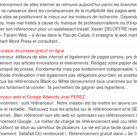
érencement de sites internet se retrouve aujourd'hui parmi les branche
 sa naissance dans les conséquences de la multiplicité des pages we
s sites se positionnent le mieux sur les moteurs de recherche. Cepen
es, mais mal traités à cause du manque de professionnalisme ou d'expé
er son référenceur pour un satisfaisant travail. Xavier DELOFFRE rest
 « Facem Web » à Arras dans le Pas-de-Calais. Il enseigne le web ma
tant Word Press et consultant...
nique de presse gratuit en ligne.
reneur, éditeurs de sites internet et également de pages persos, pro 
tement vos articles innovations et événements. Rédigez votre papier d
niqué de presse. Fondamental mais pas évidemment indispensable. Le
hode d'indexation n'est également pas obligatoire pour bien se positi
ous les référenceurs Black ou White demeureront tous unanimes sur l
ent fortement la corvée : ils permettent de gagner des hyperliens...
enceur web et Google Adwords José PEREZ
ncement : outil référenceur . Notre mission est de mettre en œuvre une
ce et rentable.. Retrouvez tous les articles sur le référencement et le S
nternet.. Bien référencer son site web en optimisant son référencement 
encement Google.. Le métier de chargé de référencement web (ou réf
zation) se situe au carrefour de plusieurs. La vie est plus facile quan
ncement. Satisfait OU remboursé !. Referencement gratuit dans + de 10