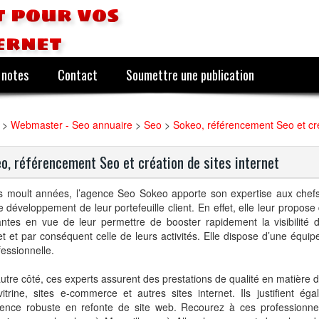
 pour vos
ernet
 notes
Contact
Soumettre une publication
>
Webmaster - Seo annuaire
>
Seo
>
Sokeo, référencement Seo et cré
o, référencement Seo et création de sites internet
s moult années, l’agence Seo Sokeo apporte son expertise aux chefs
e développement de leur portefeuille client. En effet, elle leur propose
ntes en vue de leur permettre de booster rapidement la visibilité d
et et par conséquent celle de leurs activités. Elle dispose d’une équi
fessionnelle.
utre côté, ces experts assurent des prestations de qualité en matière 
vitrine, sites e-commerce et autres sites internet. Ils justifient ég
ience robuste en refonte de site web. Recourez à ces professionn