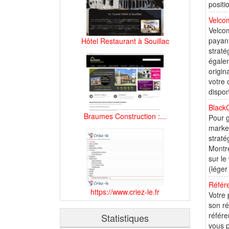
positi
Velco
Velcom
payant
Hôtel Restaurant à Souillac
straté
égalem
origin
votre 
disponi
Black
Braumes Construction :...
Pour g
market
straté
Montré
sur le
(léger
Référ
https://www.criez-le.fr
Votre 
son ré
référe
Statistiques
vous p