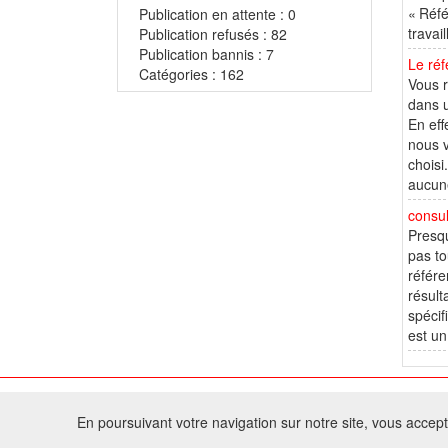
« Réfé
Publication en attente : 0
travai
Publication refusés : 82
Publication bannis : 7
Le ré
Catégories : 162
Vous r
dans 
En eff
nous v
choisi
aucune
consu
Presqu
pas to
référe
résul
spécif
est un
© 2
En poursuivant votre navigation sur notre site, vous acceptez
Tous droits réservés 