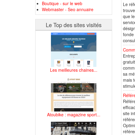
Boutique - sur le web
Le réf
Webmaster - Seo annuaire
trouve
que le
servic
Le Top des sites visités
désign
fonde
consul
Commu
Entrep
gratui
commu
Les meilleures chaines...
sa mét
mais t
stimul
Référ
Référe
effica
site i
Atoubike : magazine sport...
référ
Optimi
référe