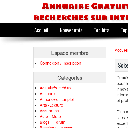
Annuaire Gratuit
recherches sur Int
Accueil
Nouveautés
Top hits
Top
Accueil
Espace membre
Connexion / Inscription
Soke
Catégories
Depui
pour l
Actualités médias
innova
Animaux
intern
Annonces - Emploi
et pro
Arts -Lecture
Assurance
D’un a
Auto - Moto
sites 
Blogs - Forum
expér
Bricolage - Maison