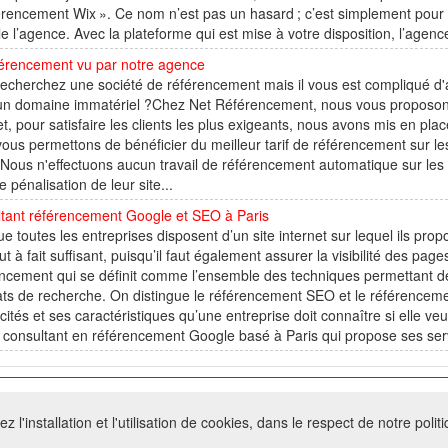
rencement Wix ». Ce nom n’est pas un hasard ; c’est simplement pour att
lle l’agence. Avec la plateforme qui est mise à votre disposition, l’agen
férencement vu par notre agence
echerchez une société de référencement mais il vous est compliqué d'
un domaine immatériel ?Chez Net Référencement, nous vous proposons 
et, pour satisfaire les clients les plus exigeants, nous avons mis en pl
ous permettons de bénéficier du meilleur tarif de référencement sur l
.Nous n'effectuons aucun travail de référencement automatique sur les si
 pénalisation de leur site...
ltant référencement Google et SEO à Paris
e toutes les entreprises disposent d’un site internet sur lequel ils propo
ut à fait suffisant, puisqu’il faut également assurer la visibilité des pa
ncement qui se définit comme l’ensemble des techniques permettant de f
tats de recherche. On distingue le référencement SEO et le référenc
icités et ses caractéristiques qu’une entreprise doit connaître si elle veu
 consultant en référencement Google basé à Paris qui propose ses serv
026 W@T (Fork durable de Arfooo) | Accompagné par :
Robothumb
,
FontAwes
 l'installation et l'utilisation de cookies, dans le respect de notre polit
- Toute reproduction du contenu de ce site, même partielle, est interdite sans a