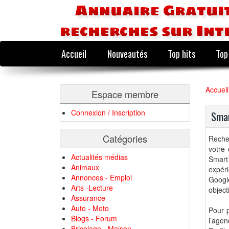
Annuaire Gratuit
recherches sur Int
Accueil
Nouveautés
Top hits
Top
Accueil
Espace membre
Connexion / Inscription
Smar
Catégories
Reche
votre 
Actualités médias
Smart
Animaux
expéri
Annonces - Emploi
Google
Arts -Lecture
objecti
Assurance
Auto - Moto
Pour p
Blogs - Forum
l’age
Bricolage - Maison