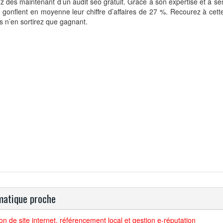
ez dès maintenant d’un audit seo gratuit. Grâce à son expertise et à se
s gonflent en moyenne leur chiffre d’affaires de 27 %. Recourez à cet
s n’en sortirez que gagnant.
atique proche
on de site internet, référencement local et gestion e-réputation