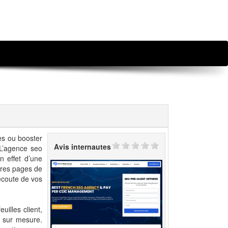
es ou booster
Avis internautes
 L’agence seo
n effet d’une
ères pages de
’écoute de vos
uilles client,
t sur mesure.