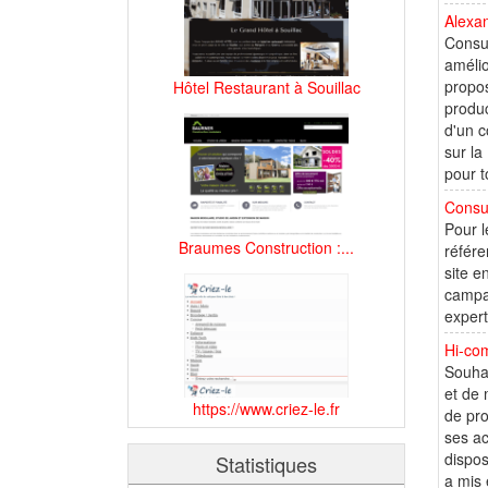
Alexan
Consu
amélio
propos
Hôtel Restaurant à Souillac
produc
d'un c
sur la
pour t
Consu
Pour l
Braumes Construction :...
référe
site e
campag
expert
Hi-co
Souhai
et de 
https://www.criez-le.fr
de pro
ses ac
dispos
Statistiques
a mis