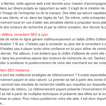
à Nantes, cette agence web s’est donnée pour mission d’accompagner 
uliers sur divers projets se rapportant au web. Il s’agit de la création de
t l’image de l’entreprise ou de la marque. Des sites qui seront capables
de ses clients, et ce, dans les règles de l’art. De même, cette entrepri
ncement local en vue d’aider ses aimables clients à propulser leurs pla
ls des moteurs de recherche et par la même occasion, leur donner la pos
k Valibus, consultant SEO à Lyon
site de vente en ligne génère malheureusement un faible chiffre d’affai
situation ? Si oui, n’hésitez pas à contacter au plus vite le consultant 
N’hésitez pas à placer toute votre confiance en lui pour attirer de nombr
 dernier. Par ailleurs, il est évident que le chiffre d’affaires de votre 
r dans les premières places des moteurs de recherche du net. Sachez
ider à améliorer le positionnement de votre site marchand sur les moteur
ltant SEO freelance
s sont les meilleures stratégies de référencement ? Il existe essentie
ncement payant et celui naturel. Le premier se fait à partir des zones
u sommet des résultats de recherche relatifs aux requêtes sur lesquell
haque clic obtenu. Le référencement payant présente l’inconvénient d
l se fait à partir de multiples techniques et présente des effets sur le l
mise en place. Pour mieux positionner votre site web, il est donc impor
e...