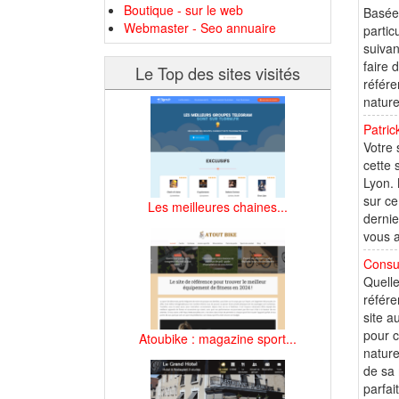
Boutique - sur le web
Basée 
Webmaster - Seo annuaire
partic
suivan
faire 
Le Top des sites visités
référe
nature
Patric
Votre 
cette 
Lyon. 
sur ce
Les meilleures chaines...
dernie
vous a
Consu
Quelle
référe
site a
pour c
Atoubike : magazine sport...
nature
de sa 
parfait