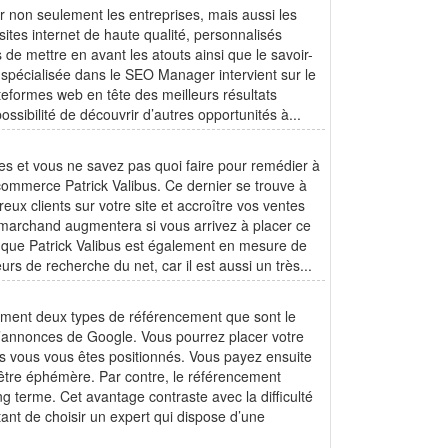
non seulement les entreprises, mais aussi les
 sites internet de haute qualité, personnalisés
 de mettre en avant les atouts ainsi que le savoir-
se spécialisée dans le SEO Manager intervient sur le
teformes web en tête des meilleurs résultats
sibilité de découvrir d’autres opportunités à...
res et vous ne savez pas quoi faire pour remédier à
e-commerce Patrick Valibus. Ce dernier se trouve à
eux clients sur votre site et accroître vos ventes
site marchand augmentera si vous arrivez à placer ce
 que Patrick Valibus est également en mesure de
s de recherche du net, car il est aussi un très...
llement deux types de référencement que sont le
 d’annonces de Google. Vous pourrez placer votre
es vous vous êtes positionnés. Vous payez ensuite
’être éphémère. Par contre, le référencement
ong terme. Cet avantage contraste avec la difficulté
tant de choisir un expert qui dispose d’une