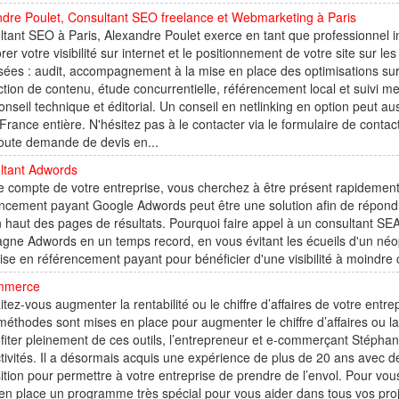
dre Poulet, Consultant SEO freelance et Webmarketing à Paris
ltant SEO à Paris, Alexandre Poulet exerce en tant que professionne
rer votre visibilité sur internet et le positionnement de votre site sur
ées : audit, accompagnement à la mise en place des optimisations su
tion de contenu, étude concurrentielle, référencement local et suivi 
onseil technique et éditorial. Un conseil en netlinking en option peut 
 France entière. N'hésitez pas à le contacter via le formulaire de conta
oute demande de devis en...
ltant Adwords
e compte de votre entreprise, vous cherchez à être présent rapidement 
ncement payant Google Adwords peut être une solution afin de répondr
n haut des pages de résultats. Pourquoi faire appel à un consultant SE
ne Adwords en un temps record, en vous évitant les écueils d'un néop
ise en référencement payant pour bénéficier d'une visibilité à moindre co
mmerce
tez-vous augmenter la rentabilité ou le chiffre d’affaires de votre entr
méthodes sont mises en place pour augmenter le chiffre d’affaires ou la
fiter pleinement de ces outils, l’entrepreneur et e-commerçant Stéph
tivités. Il a désormais acquis une expérience de plus de 20 ans avec des
ition pour permettre à votre entreprise de prendre de l’envol. Pour vous 
 en place un programme très spécial pour vous aider dans tous vos p