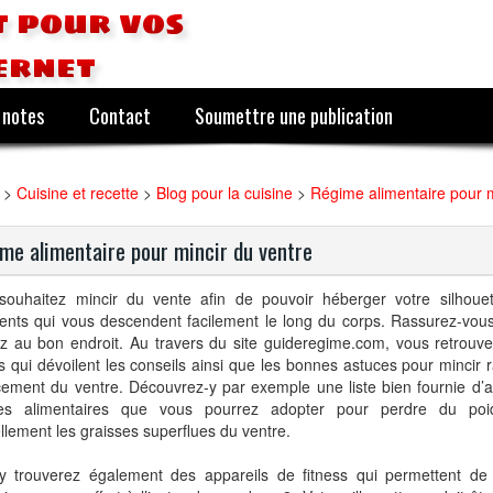
 pour vos
ernet
 notes
Contact
Soumettre une publication
>
Cuisine et recette
>
Blog pour la cuisine
>
Régime alimentaire pour m
me alimentaire pour mincir du ventre
souhaitez mincir du vente afin de pouvoir héberger votre silhoue
ents qui vous descendent facilement le long du corps. Rassurez-vou
z au bon endroit. Au travers du site guideregime.com, vous retrouve
es qui dévoilent les conseils ainsi que les bonnes astuces pour mincir
cement du ventre. Découvrez-y par exemple une liste bien fournie d’a
es alimentaires que vous pourrez adopter pour perdre du poi
llement les graisses superflues du ventre.
y trouverez également des appareils de fitness qui permettent de 