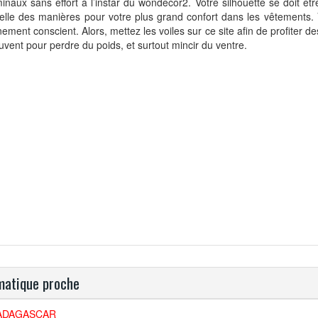
naux sans effort à l’instar du wondecor2. Votre silhouette se doit être
elle des manières pour votre plus grand confort dans les vêtements.
nement conscient. Alors, mettez les voiles sur ce site afin de profiter de
ouvent pour perdre du poids, et surtout mincir du ventre.
atique proche
ADAGASCAR