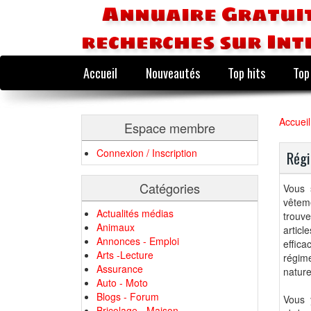
Annuaire Gratuit
recherches sur Int
Accueil
Nouveautés
Top hits
Top
Accueil
Espace membre
Connexion / Inscription
Régi
Catégories
Vous 
vêtem
Actualités médias
trouve
Animaux
articl
Annonces - Emploi
effica
Arts -Lecture
régim
Assurance
nature
Auto - Moto
Blogs - Forum
Vous 
Bricolage - Maison