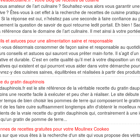
ous amateur de l’art culinaire ? Souhaitez-vous alors vous garantir u
ive ? Êtes-vous à cet effet à la recherche de recettes de cuisine prat
? Si la réponse est oui, n’hésitez pas une seconde à faire confiance au
nement la question de savoir de quoi retourne ledit portail. Eh bien ! 
a référence dans le domaine de l’art culinaire. Il met ainsi à votre porté
ls et astuces pour une alimentation saine et responsable
z-vous désormais consommer de façon saine et responsable au quotidie
urs conseils et astuces qui sauront vous prêter main-forte. Il s’agit d’un
ative et durable. C’est en cette qualité qu’il met à votre disposition un r
atives qui existent et qui pourront vous aider dans votre démarche pour
rez-y des cuisines saines, équilibrées et réalisées à partir des produits 
e du gratin dauphinois
dauphinois.fr est le site référence de la véritable recette du gratin daup
ins une recette facile à exécuter et peu cher à réaliser. Le site débute 
r temps de bien choisir les pommes de terre qui composeront le grati
et de les faire cuire suffisamment longtemps afin d'obtenir le moelleux re
ients de la vraie recette du gratin dauphinois qui, contrairement à une i
 qu'un gratin de pomme de terre...
nnes de recettes gratuites pour votre Moulinex Cookeo
s sur que vous êtes à la recherche d'un site qui vous propose des vér