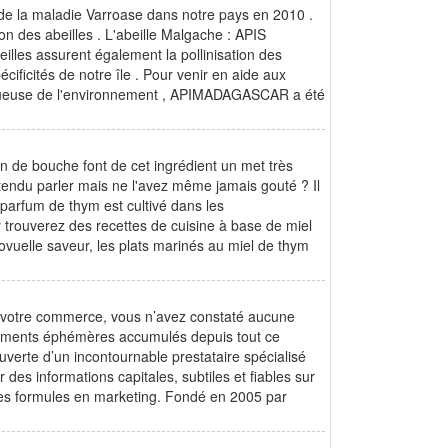
 de la maladie Varroase dans notre pays en 2010 .
n des abeilles . L'abeille Malgache : APIS
es assurent également la pollinisation des
cificités de notre île . Pour venir en aide aux
pectueuse de l'environnement , APIMADAGASCAR a été
fin de bouche font de cet ingrédient un met très
endu parler mais ne l'avez même jamais gouté ? Il
 parfum de thym est cultivé dans les
 y trouverez des recettes de cuisine à base de miel
novuelle saveur, les plats marinés au miel de thym
 de votre commerce, vous n’avez constaté aucune
ndements éphémères accumulés depuis tout ce
verte d’un incontournable prestataire spécialisé
es informations capitales, subtiles et fiables sur
ntes formules en marketing. Fondé en 2005 par