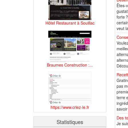
Êtes-v
gustat
forte 
certai
Hôtel Restaurant à Souillac
veut l
Consei
Voule
meille
altern
altern
Braumes Construction :...
Découv
Recett
Gratin
pas mo
premie
terre 
ingréd
https://www.criez-le.fr
savoir
Des to
Statistiques
Je sui