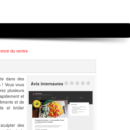
incir du ventre
tte dans des
Avis internautes
s ! Vous vous
rez plusieurs
 rapidement et
liments et de
ds et brûler
sculpter des