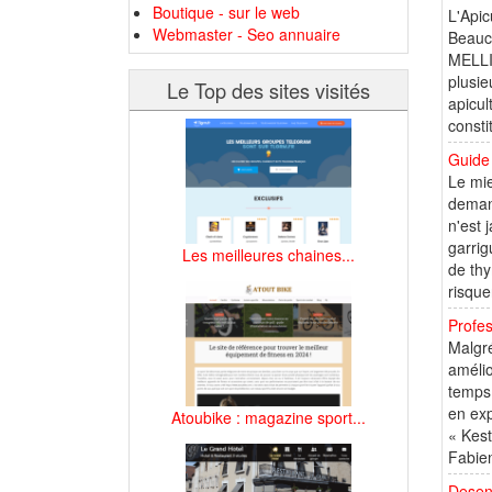
Boutique - sur le web
L'Apic
Webmaster - Seo annuaire
Beauco
MELLI
plusie
Le Top des sites visités
apicul
consti
Guide 
Le mie
demand
n'est 
garrig
Les meilleures chaines...
de thy
risque
Profes
Malgré
amélio
temps.
en exp
Atoubike : magazine sport...
« Kest
Fabien
Desenv