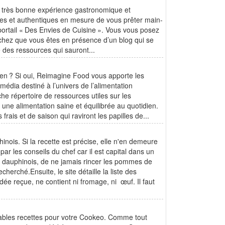
ne très bonne expérience gastronomique et
iques et authentiques en mesure de vous prêter main-
 portail « Des Envies de Cuisine ». Vous vous posez
Sachez que vous êtes en présence d’un blog qui se
e des ressources qui sauront...
n ? Si oui, Reimagine Food vous apporte les
 média destiné à l’univers de l’alimentation
iche répertoire de ressources utiles sur les
 une alimentation saine et équilibrée au quotidien.
frais et de saison qui raviront les papilles de...
hinois. Si la recette est précise, elle n'en demeure
par les conseils du chef car il est capital dans un
n dauphinois, de ne jamais rincer les pommes de
cherché.Ensuite, le site détaille la liste des
dée reçue, ne contient ni fromage, ni œuf. Il faut
itables recettes pour votre Cookeo. Comme tout