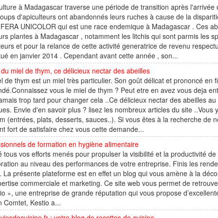
ulture à Madagascar traverse une période de transition après l'arrivée
ups d'apiculteurs ont abandonnés leurs ruches à cause de la disparitio
FERA UNICOLOR qui est une race endemique à Madagascar . Ces abeill
urs plantes à Madagascar , notamment les litchis qui sont parmis les spé
teurs et pour la relance de cette activité generatrice de revenu res
tué en janvier 2014 . Cependant avant cette année , son...
du miel de thym, ce délicieux nectar des abeilles
l de thym est un miel très particulier. Son goût délicat et prononcé en 
é.Connaissez vous le miel de thym ? Peut etre en avez vous deja ent
jamais trop tard pour changer cela ..Ce délicieux nectar des abeilles au
ues. Envie d'en savoir plus ? lisez les nombreux articles du site ..Vous
m (entrées, plats, desserts, sauces..). Si vous êtes à la recherche de 
nt fort de satisfaire chez vous cette demande...
sionnels de formation en hygiène alimentaire
 tous vos efforts menés pour propulser la visibilité et la productivité
ration au niveau des performances de votre entreprise. Finis les re
 La présente plateforme est en effet un blog qui vous amène à la décou
ertise commerciale et marketing. Ce site web vous permet de retrouver d
io », une entreprise de grande réputation qui vous propose d’excelle
 Comtet, Kestio a...
iesdecuisine.fr : votre blog de recettes de cuisine