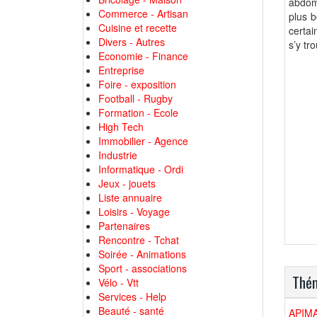
abdomi
Commerce - Artisan
plus b
Cuisine et recette
certai
Divers - Autres
s’y tr
Economie - Finance
Entreprise
Foire - exposition
Football - Rugby
Formation - Ecole
High Tech
Immobilier - Agence
Industrie
Informatique - Ordi
Jeux - jouets
Liste annuaire
Loisirs - Voyage
Partenaires
Rencontre - Tchat
Soirée - Animations
Sport - associations
Thém
Vélo - Vtt
Services - Help
Beauté - santé
APIM