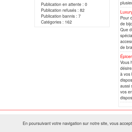
plusie
Publication en attente : 0
Publication refusés : 82
Luxury
Publication bannis : 7
Pour d
Catégories : 162
de bij
Que de
spécia
access
de bra
Épicer
Vous h
désire
à vos 
dispos
aussi 
vos en
dispos
© 2
En poursuivant votre navigation sur notre site, vous acceptez
Tous droits réservés 