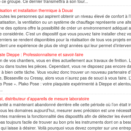
e ce groupe. Ce dernier transmettra à son tour...
isation et installation thermique à Douai
outes les personnes qui aspirent obtenir un niveau élevé de confort à l’
matisation, la ventilation ou un système de chauffage représente une alt
e des options offre la possibilité de créer un environnement adéquat au
e considérée. C’est un dispositif que vous pouvez faire installer chez v
rniers se rendent disponibles pour la réalisation de tous vos projets e
ent une expérience de plus de vingt années qui leur permet d’interveni
ste Dieppe : Professionnalisme et savoir-faire
un de vos chantiers, vous en êtes actuellement aux travaux de finition. 
ou dans toutes les pièces. Cependant, vous ne disposez pas encore da
à bien cette tâche. Vous voulez donc trouver un nouveau partenaire d’af
, Blosseville ou Cressy, alors vous n’aurez pas de souci à vous faire.
o Pose ». Plako Pose : votre plaquiste expérimenté à Dieppe et alento
..
st, distributeur d’appareils de mesure laboratoire
nité a maintenant abandonné derrière elle cette période où l’on était i
ous les domaines aujourd’hui, mesurer avec précision est une nécessité
entes manières la fonctionnalité des dispositifs afin de détecter les éve
pas toujours facile de trouver au bon prix les instruments dont on a beso
qui laisse à désirer. Voilà pourquoi vous devez compter sur une entre