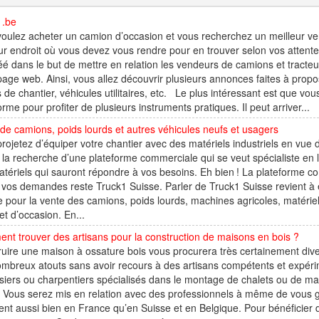
1.be
oulez acheter un camion d’occasion et vous recherchez un meilleur vende
ur endroit où vous devez vous rendre pour en trouver selon vos attentes.
éé dans le but de mettre en relation les vendeurs de camions et tracteurs
page web. Ainsi, vous allez découvrir plusieurs annonces faites à prop
 de chantier, véhicules utilitaires, etc. Le plus intéressant est que vous
orme pour profiter de plusieurs instruments pratiques. Il peut arriver...
de camions, poids lourds et autres véhicules neufs et usagers
rojetez d’équiper votre chantier avec des matériels industriels en vue
 la recherche d’une plateforme commerciale qui se veut spécialiste en 
tériels qui sauront répondre à vos besoins. Eh bien ! La plateforme co
vos demandes reste Truck1 Suisse. Parler de Truck1 Suisse revient à 
pour la vente des camions, poids lourds, machines agricoles, matériels 
et d’occasion. En...
t trouver des artisans pour la construction de maisons en bois ?
uire une maison à ossature bois vous procurera très certainement dive
mbreux atouts sans avoir recours à des artisans compétents et expér
iers ou charpentiers spécialisés dans le montage de chalets ou de mai
. Vous serez mis en relation avec des professionnels à même de vous ga
ient aussi bien en France qu’en Suisse et en Belgique. Pour bénéficier d