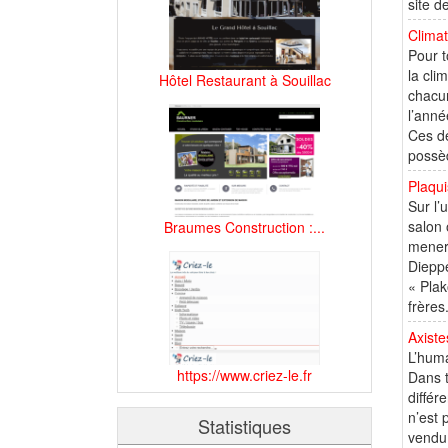
site d
Climat
Pour t
la cli
Hôtel Restaurant à Souillac
chacun
l’anné
Ces de
possèd
Plaqui
Sur l’
salon 
Braumes Construction :...
mener 
Dieppe
« Plak
frères.
Axiste
L’huma
https://www.criez-le.fr
Dans t
différ
n’est 
Statistiques
vendu 