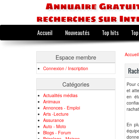
Annuaire Gratuit
recherches sur Int
Accueil
Nouveautés
Top hits
Top
Accueil
Espace membre
Connexion / Inscription
Rach
Catégories
Pour q
et att
Actualités médias
en ét
Animaux
confi
Annonces - Emploi
racha
Arts -Lecture
Assurance
En plu
Auto - Moto
équipe
Blogs - Forum
donne
Bricolage - Maison