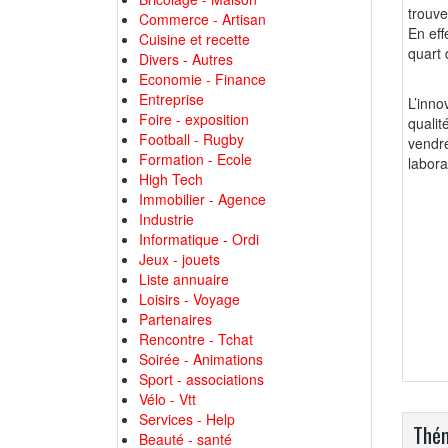
trouv
Commerce - Artisan
En eff
Cuisine et recette
quart 
Divers - Autres
Economie - Finance
Entreprise
L’inno
Foire - exposition
qualit
Football - Rugby
vendr
Formation - Ecole
labora
High Tech
Immobilier - Agence
Industrie
Informatique - Ordi
Jeux - jouets
Liste annuaire
Loisirs - Voyage
Partenaires
Rencontre - Tchat
Soirée - Animations
Sport - associations
Vélo - Vtt
Services - Help
Thém
Beauté - santé