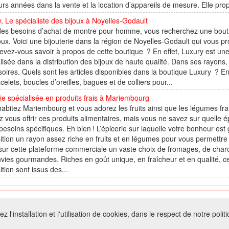
urs années dans la vente et la location d’appareils de mesure. Elle p
, Le spécialiste des bijoux à Noyelles-Godault
es besoins d’achat de montre pour homme, vous recherchez une boutiq
oux. Voici une bijouterie dans la région de Noyelles-Godault qui vous pro
vez-vous savoir à propos de cette boutique ? En effet, Luxury est un
lisée dans la distribution des bijoux de haute qualité. Dans ses rayons
oires. Quels sont les articles disponibles dans la boutique Luxury ? En
celets, boucles d’oreilles, bagues et de colliers pour...
ie spécialisée en produits frais à Mariembourg
abitez Mariembourg et vous adorez les fruits ainsi que les légumes fr
z vous offrir ces produits alimentaires, mais vous ne savez sur quelle 
besoins spécifiques. Eh bien ! L’épicerie sur laquelle votre bonheur es
ition un rayon assez riche en fruits et en légumes pour vous permettr
sur cette plateforme commerciale un vaste choix de fromages, de char
vies gourmandes. Riches en goût unique, en fraîcheur et en qualité, ce
ition sont issus des...
026 W@T (Fork durable de Arfooo) | Accompagné par :
Robothumb
,
FontAwes
 l'installation et l'utilisation de cookies, dans le respect de notre polit
- Toute reproduction du contenu de ce site, même partielle, est interdite sans a