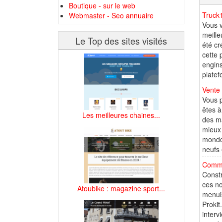
Boutique - sur le web
Truck
Webmaster - Seo annuaire
Vous v
meille
Le Top des sites visités
été cr
cette 
engins
platef
Vente 
Vous p
êtes à
Les meilleures chaines...
des ma
mieux 
monde 
neufs 
Commen
Constr
ces no
Atoubike : magazine sport...
menuis
Prokit
interv