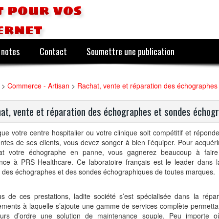
 pour vos
ernet
 notes
Contact
Soumettre une publication
>
Commerce - Artisan
>
Rachat, vente et réparation des échographe
at, vente et réparation des échographes et sondes échog
ue votre centre hospitalier ou votre clinique soit compétitif et répon
entes de ses clients, vous devez songer à bien l’équiper. Pour acquéri
at votre échographe en panne, vous gagnerez beaucoup à faire
ance à PRS Healthcare. Ce laboratoire français est le leader dans l
t des échographes et des sondes échographiques de toutes marques.
s de ces prestations, ladite société s’est spécialisée dans la répa
ments à laquelle s’ajoute une gamme de services complète permettant
urs d’ordre une solution de maintenance souple. Peu importe 