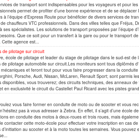
rvices de transport sont indispensables pour les voyageurs et pour le
sionnels permet de profiter d’une bonne expérience et de se déplacer 
s à l’équipe d’Express Route pour bénéficier de divers services de tra
 de chauffeurs VTC professionnels. Dans des villes telles que Fréjus, 
à ses spécialistes. Les solutions de transport proposées par l’équipe
besoins. Que ce soit pour un transfert à la gare ou pour le transport 
 Cette agence est...
 de pilotage sur circuit
e, école de pilotage et leader du stage de pilotage dans le sud-est de
 de pilotage automobile sur circuit.Les moniteurs sont tous diplômés 
 mécaniques et feront tout pour vous faire progresser dans la conduite
ghini, Porsche, Audi, Nissan, McLaren, Renault Sport; sont parmis les
ts disponibles, vous trouverez; des circuits techniques, des anneaux de 
 et en exclusivité le circuit du Castellet Paul Ricard avec les pistes grand 
oulez vous faire former en conduite de moto ou de scooter et vous rec
 n’hésitez pas à vous adresser à Zebra. En effet, il s’agit d’une école
tions en conduite des motos à deux-roues et trois roues, mais égalem
 de contacter cette moto-école pour effectuer votre inscription en cas de
 d’initiation au scooter et à la moto toutes les semaines. Vous pouvez e
e...