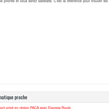
ne priorité et vous serez satisfaits. C’est la référence pour trouver le
atique proche
port privé en région PACA avec Express Route