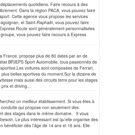
s déplacements quotidiens. Faire recours à des
librement. Dans la région PACA, vous pouvez faire
nsport. Cette agence vous propose les services
Draguignan, et Saint-Raphaël, vous pouvez faire
 d’Express Route sont généralement personnalisées
de groupe, vous pouvez faire recours à Express
 la France, propose plus de 80 dates par an de
d'état BPJEPS Sport Automobile, tous passionnés de
 sportive.Les voitures sont composées de Ferrari,
 plus belles sportives du moment.Sur la dizaine de
vitesse mais aussi des circuits terre pour les stages
prix et driving...
herchez un meilleur établissement. Si vous êtes à
 de conduite qui propose non seulement des
ent des stages dans le même domaine. Il vous
 besoin. Le plus intéressant est qu’elle organise des
n bénéficier dès l’âge de 14 ans et 16 ans. Elle