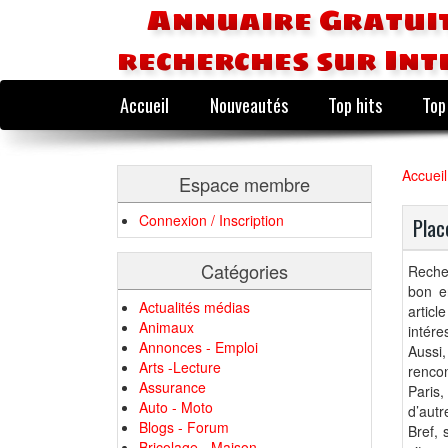
Annuaire Gratuit
recherches sur Int
Accueil
Nouveautés
Top hits
Top
Accueil
Espace membre
Connexion / Inscription
Plac
Catégories
Recher
bon en
Actualités médias
artic
Animaux
intére
Annonces - Emploi
Aussi,
Arts -Lecture
rencon
Assurance
Paris,
Auto - Moto
d’autr
Blogs - Forum
Bref, 
Bricolage - Maison