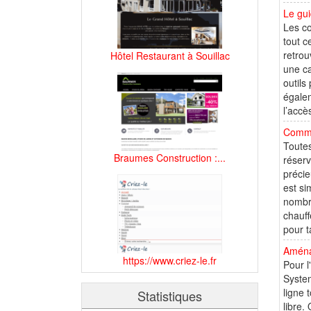
Le gui
Les co
tout c
retrou
Hôtel Restaurant à Souillac
une ca
outils
égalem
l’accè
Comma
Toutes
Braumes Construction :...
réserv
précie
est si
nombre
chauff
pour t
Aména
https://www.criez-le.fr
Pour l
System
ligne 
Statistiques
libre.