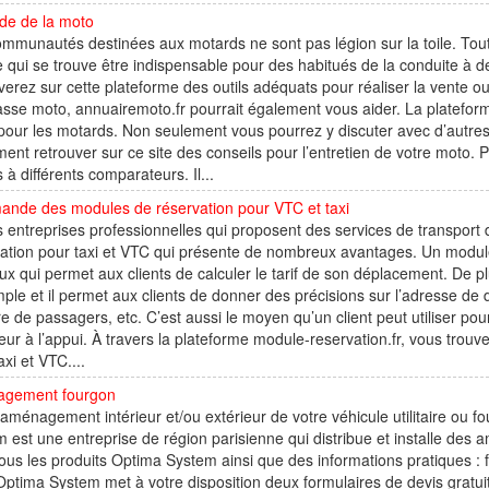
de de la moto
mmunautés destinées aux motards ne sont pas légion sur la toile. Tout
e qui se trouve être indispensable pour des habitués de la conduite à 
verez sur cette plateforme des outils adéquats pour réaliser la vente 
sse moto, annuairemoto.fr pourrait également vous aider. La plateforme
 pour les motards. Non seulement vous pourrez y discuter avec d’autr
ent retrouver sur ce site des conseils pour l’entretien de votre moto. 
s à différents comparateurs. Il...
nde des modules de réservation pour VTC et taxi
 entreprises professionnelles qui proposent des services de transpor
ation pour taxi et VTC qui présente de nombreux avantages. Un module 
ux qui permet aux clients de calculer le tarif de son déplacement. De p
mple et il permet aux clients de donner des précisions sur l’adresse de dé
 de passagers, etc. C’est aussi le moyen qu’un client peut utiliser pou
eur à l’appui. À travers la plateforme module-reservation.fr, vous trou
axi et VTC....
gement fourgon
'aménagement intérieur et/ou extérieur de votre véhicule utilitaire ou 
 est une entreprise de région parisienne qui distribue et installe de
tous les produits Optima System ainsi que des informations pratiques 
 Optima System met à votre disposition deux formulaires de devis gratuit