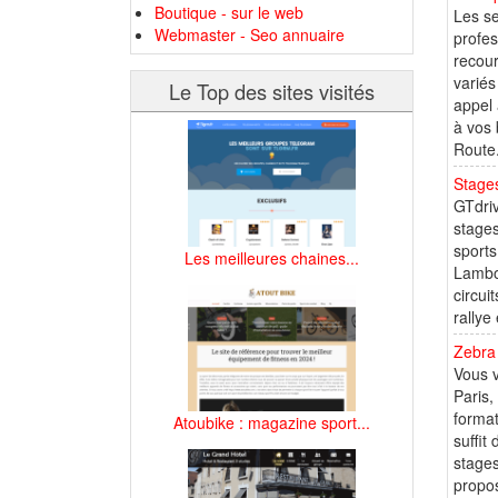
Boutique - sur le web
Les se
Webmaster - Seo annuaire
profes
recour
variés
Le Top des sites visités
appel 
à vos 
Route.
Stages
GTdriv
stages
sports
Les meilleures chaines...
Lambor
circui
rallye
Zebra
Vous v
Paris,
forma
Atoubike : magazine sport...
suffit
stages
propos