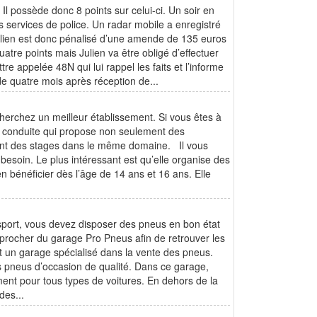
 Il possède donc 8 points sur celui-ci. Un soir en
les services de police. Un radar mobile a enregistré
Julien est donc pénalisé d’une amende de 135 euros
uatre points mais Julien va être obligé d’effectuer
re appelée 48N qui lui rappel les faits et l’informe
 de quatre mois après réception de...
herchez un meilleur établissement. Si vous êtes à
 de conduite qui propose non seulement des
ent des stages dans le même domaine. Il vous
 besoin. Le plus intéressant est qu’elle organise des
n bénéficier dès l’âge de 14 ans et 16 ans. Elle
sport, vous devez disposer des pneus en bon état
approcher du garage Pro Pneus afin de retrouver les
st un garage spécialisé dans la vente des pneus.
pneus d’occasion de qualité. Dans ce garage,
ent pour tous types de voitures. En dehors de la
des...