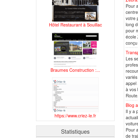
Pour a
centre
votre 
long d
Hôtel Restaurant à Souillac
pour m
école
conçu 
Trans
Les se
profes
Braumes Construction :...
recour
variés
appel 
à vos 
Route.
Blog 
Il y a
https://www.criez-le.fr
actual
voitur
Pour a
Statistiques
de tra