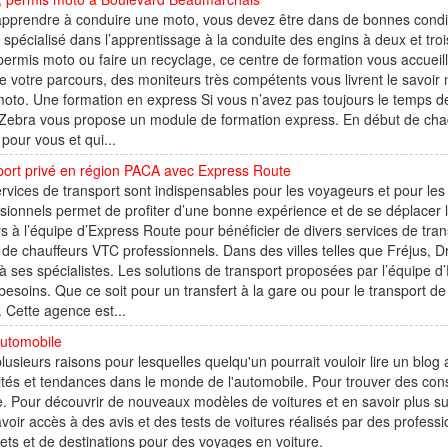
pprendre à conduire une moto, vous devez être dans de bonnes conditio
 spécialisé dans l’apprentissage à la conduite des engins à deux et tr
permis moto ou faire un recyclage, ce centre de formation vous accueill
e votre parcours, des moniteurs très compétents vous livrent le savoir
oto. Une formation en express Si vous n’avez pas toujours le temps d
 Zebra vous propose un module de formation express. En début de ch
pour vous et qui...
port privé en région PACA avec Express Route
rvices de transport sont indispensables pour les voyageurs et pour le
sionnels permet de profiter d’une bonne expérience et de se déplacer 
s à l’équipe d’Express Route pour bénéficier de divers services de tra
 de chauffeurs VTC professionnels. Dans des villes telles que Fréjus, 
à ses spécialistes. Les solutions de transport proposées par l’équipe
besoins. Que ce soit pour un transfert à la gare ou pour le transport 
 Cette agence est...
automobile
 plusieurs raisons pour lesquelles quelqu'un pourrait vouloir lire un blo
ités et tendances dans le monde de l'automobile. Pour trouver des consei
e. Pour découvrir de nouveaux modèles de voitures et en savoir plus sur
voir accès à des avis et des tests de voitures réalisés par des professi
jets et de destinations pour des voyages en voiture.