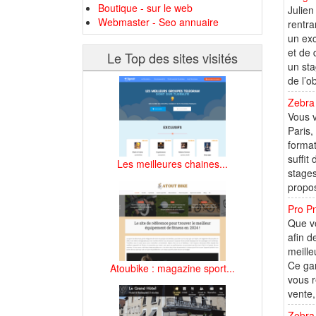
Boutique - sur le web
Julien
Webmaster - Seo annuaire
rentra
un exc
et de 
Le Top des sites visités
un sta
de l’o
Zebra
Vous v
Paris,
forma
suffit
Les meilleures chaines...
stages
propos
Pro Pn
Que vo
afin d
meille
Ce ga
Atoubike : magazine sport...
vous r
vente,
Zebra