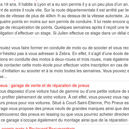
 a 19 ans. Il habite à Lyon et a eu son permis il y a un peu plus d’un an.
nt de soirée il roule vite. Sur la route départementale il est arrêté par 
ès de vitesse de plus de 40km /h au dessus de la vitesse autorisée. 
quatre points en moins sur son permis de conduire. Il lui reste encore q
ge de récupération de points. Quelques semaines après il reçoit une lett
bligation d’effectuer un stage. Si Julien effectue ce stage dans un délai
oulez vous faire former en conduite de moto ou de scooter et vous rec
 n’hésitez pas à vous adresser à Zebra. En effet, il s’agit d’une école
tions en conduite des motos à deux-roues et trois roues, mais égalem
 de contacter cette moto-école pour effectuer votre inscription en cas de
 d’initiation au scooter et à la moto toutes les semaines. Vous pouvez e
e...
eus : garage de vente et de réparation de pneus
us disposiez d’une voiture haut de gamme ou d’une petite voiture de 
e profiter pleinement de votre voiture. À cet effet, vous pouvez vous r
urs pneus pour vos voitures. Situé à Court-Saint-Etienne, Pro Pneus e
rage vous propose des pneus neufs de grandes marques ainsi que des 
etrouverez des pneus en leasing ou que vous pourrez acheter directem
 ce garage s’occupe également du montage ainsi que de la réparation 
, permis moto à Boulevard Beaumarchais