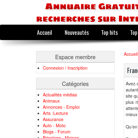
Annuaire Gratuit
recherches sur Int
Accueil
Nouveautés
Top hits
Top
Accueil
Espace membre
Connexion / Inscription
Fran
Catégories
Avez-v
autant
Actualités médias
site q
Animaux
plus r
Annonces - Emploi
atten
Arts -Lecture
mieux 
Assurance
Auto - Moto
Qu’en 
Blogs - Forum
Bricolage - Maison