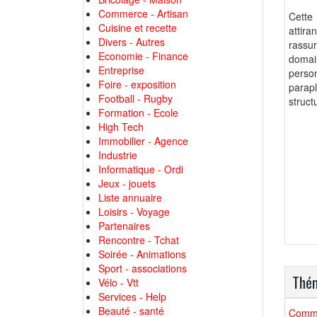
Commerce - Artisan
Cette 
Cuisine et recette
attir
Divers - Autres
rassur
Economie - Finance
domai
Entreprise
person
Foire - exposition
parapl
Football - Rugby
struct
Formation - Ecole
High Tech
Immobilier - Agence
Industrie
Informatique - Ordi
Jeux - jouets
Liste annuaire
Loisirs - Voyage
Partenaires
Rencontre - Tchat
Soirée - Animations
Sport - associations
Thém
Vélo - Vtt
Services - Help
Beauté - santé
Commer