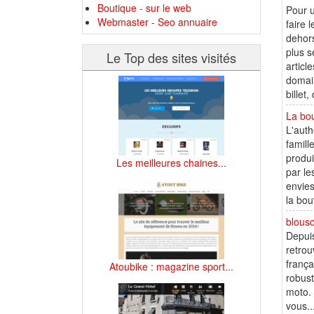
Boutique - sur le web
Pour u
Webmaster - Seo annuaire
faire 
dehor
plus s
Le Top des sites visités
articl
domain
billet,
La bou
L'auth
famill
produ
Les meilleures chaines...
par le
envies
la bou
blous
Depuis
retrou
frança
Atoubike : magazine sport...
robust
moto. 
vous..