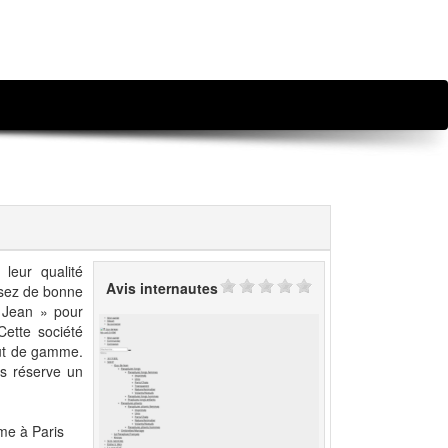
leur qualité
Avis internautes
osez de bonne
e Jean » pour
Cette société
aut de gamme.
us réserve un
me à Paris