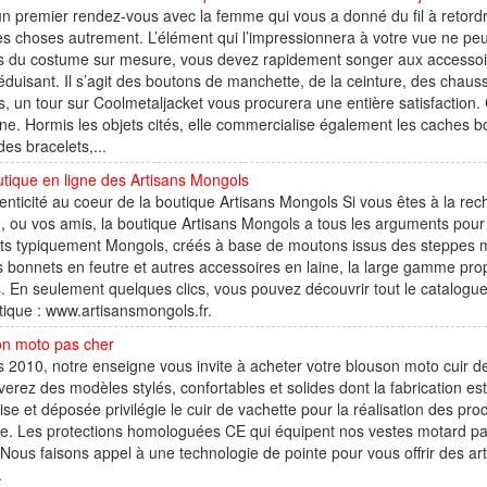
n premier rendez-vous avec la femme qui vous a donné du fil à retordre
les choses autrement. L’élément qui l’impressionnera à votre vue ne peut
s du costume sur mesure, vous devez rapidement songer aux accessoir
éduisant. Il s’agit des boutons de manchette, de la ceinture, des chau
es, un tour sur Coolmetaljacket vous procurera une entière satisfaction.
e. Hormis les objets cités, elle commercialise également les caches b
 des bracelets,...
tique en ligne des Artisans Mongols
enticité au coeur de la boutique Artisans Mongols Si vous êtes à la r
e, ou vos amis, la boutique Artisans Mongols a tous les arguments pour
its typiquement Mongols, créés à base de moutons issus des steppes
s bonnets en feutre et autres accessoires en laine, la large gamme pro
. En seulement quelques clics, vous pouvez découvrir tout le catalogue d
tique : www.artisansmongols.fr.
on moto pas cher
 2010, notre enseigne vous invite à acheter votre blouson moto cuir de 
verez des modèles stylés, confortables et solides dont la fabrication e
ise et déposée privilégie le cuir de vachette pour la réalisation des prod
e. Les protections homologuées CE qui équipent nos vestes motard part
Nous faisons appel à une technologie de pointe pour vous offrir des ar
.