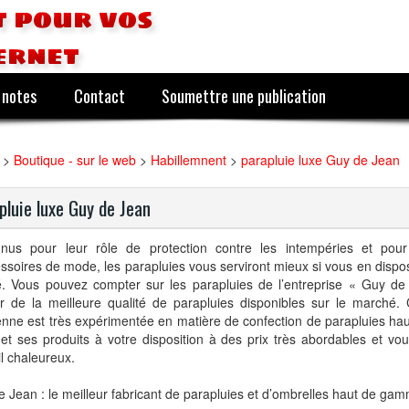
 pour vos
ernet
 notes
Contact
Soumettre une publication
>
Boutique - sur le web
>
Habillemnent
>
parapluie luxe Guy de Jean
pluie luxe Guy de Jean
nus pour leur rôle de protection contre les intempéries et pour 
ssoires de mode, les parapluies vous serviront mieux si vous en disp
té. Vous pouvez compter sur les parapluies de l’entreprise « Guy d
er de la meilleure qualité de parapluies disponibles sur le marché. 
enne est très expérimentée en matière de confection de parapluies h
et ses produits à votre disposition à des prix très abordables et vo
l chaleureux.
 Jean : le meilleur fabricant de parapluies et d’ombrelles haut de gam