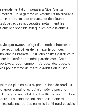
pose également d'un magasin à Nice. Sur sa
 de métiers. De la gamme de vêtements médicaux à
aux internautes. Les chaussures de sécurité
classiques et des nouveautés, notamment les
alement disponible afin que les professionnels
style sportswear. Il s’agit d’un mode d’habillement
e se reconnait généralement par le port des
si que les baskets. Et si vous désirez garnir votre
 sur la plateforme madeinparadis.com. Cette
 sportswear pour femme, mais aussi des baskets
bles pour femme de marque Adidas ou le Coq
eurs de plus en plus exigeants, fans de produits
ine après semaine, ce qui n’empêche pas une
 l'enseigne ont fait d'HeartJacKing le numéro 1 en
rs. - Le t shirt led, ou "de quelle manière
, les leds incorporées parmi le t shirt rend possible