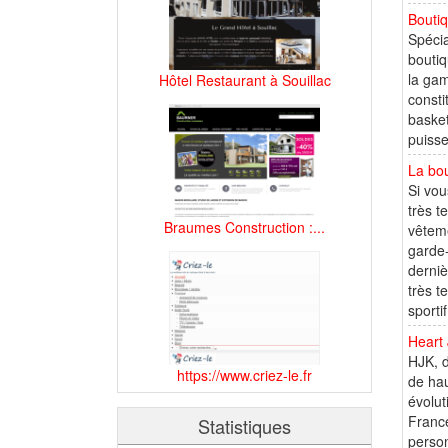
Boutiq
Spécia
boutiq
la gam
Hôtel Restaurant à Souillac
consti
basket
puisse
La bo
Si vou
très t
Braumes Construction :...
vêteme
garde-
derniè
très 
sporti
Heart
HJK, d
https://www.criez-le.fr
de hau
évolut
France
Statistiques
person