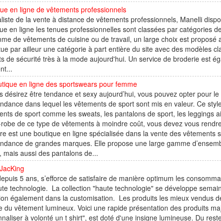
ue en ligne de vêtements professionnels
liste de la vente à distance de vêtements professionnels, Manelli dis
ue en ligne les tenues professionnelles sont classées par catégories
me de vêtements de cuisine ou de travail, un large choix est proposé 
tue par ailleur une catégorie à part entière du site avec des modèles 
s de sécurité très à la mode aujourd'hui. Un service de broderie est ég
nt...
utique en ligne des sportswears pour femme
s désirez être tendance et sexy aujourd’hui, vous pouvez opter pour le 
endance dans lequel les vêtements de sport sont mis en valeur. Ce styl
nts de sport comme les sweats, les pantalons de sport, les leggings ain
robe de ce type de vêtements à moindre coût, vous devez vous rendre
re est une boutique en ligne spécialisée dans la vente des vêtements
tendance de grandes marques. Elle propose une large gamme d’ensem
f, mais aussi des pantalons de...
 JacKing
epuis 5 ans, s’efforce de satisfaire de manière optimum les consommat
te technologie. La collection "haute technologie" se développe sema
ion également dans la customisation. Les produits les mieux vendus de
 du vêtement lumineux. Voici une rapide présentation des produits majeu
naliser à volonté un t shirt", est doté d'une insigne lumineuse. Du reste