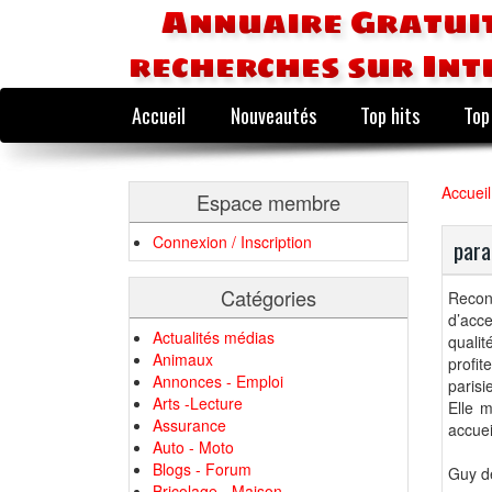
Annuaire Gratuit
recherches sur Int
Accueil
Nouveautés
Top hits
Top
Accueil
Espace membre
Connexion / Inscription
para
Catégories
Recon
d’acce
Actualités médias
quali
Animaux
profit
Annonces - Emploi
parisi
Arts -Lecture
Elle m
Assurance
accuei
Auto - Moto
Blogs - Forum
Guy de
Bricolage - Maison