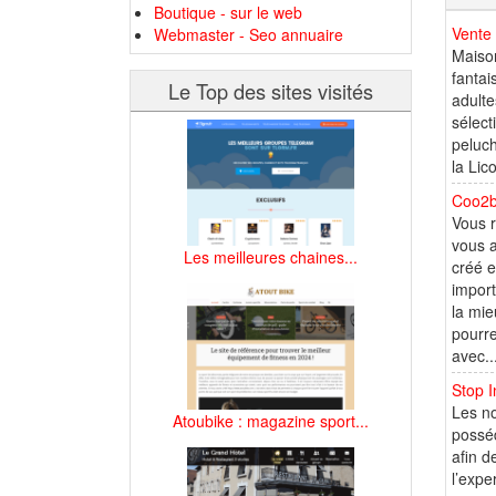
Boutique - sur le web
Vente 
Webmaster - Seo annuaire
Maison
fantai
Le Top des sites visités
adulte
sélect
peluch
la Lico
Coo2bo
Vous r
vous a
Les meilleures chaines...
créé e
import
la mie
pourre
avec..
Stop I
Les no
Atoubike : magazine sport...
posséd
afin d
l’expe