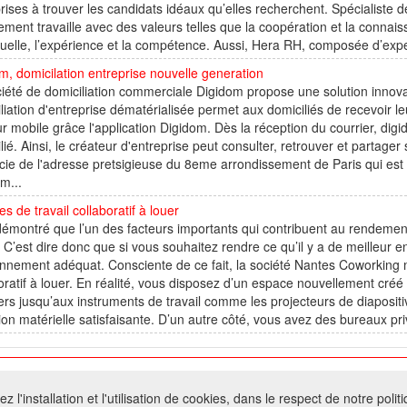
rises à trouver les candidats idéaux qu’elles recherchent. Spécialiste
ement travaille avec des valeurs telles que la coopération et la connai
duelle, l’expérience et la compétence. Aussi, Hera RH, composée d’exp
m, domicilation entreprise nouvelle generation
iété de domiciliation commerciale Digidom propose une solution innovan
liation d'entreprise dématérialisée permet aux domiciliés de recevoir leur
ur mobile grâce l'application Digidom. Dès la réception du courrier, dig
lié. Ainsi, le créateur d'entreprise peut consulter, retrouver et partage
cie de l'adresse pretsigieuse du 8eme arrondissement de Paris qui est 
m...
s de travail collaboratif à louer
 démontré que l’un des facteurs importants qui contribuent au rendement 
 C’est dire donc que si vous souhaitez rendre ce qu’il y a de meilleur en vo
nnement adéquat. Consciente de ce fait, la société Nantes Coworking m
oratif à louer. En réalité, vous disposez d’un espace nouvellement cr
ers jusqu’aux instruments de travail comme les projecteurs de diapositi
ion matérielle satisfaisante. D’un autre côté, vous avez des bureaux pri
026 W@T (Fork durable de Arfooo) | Accompagné par :
Robothumb
,
FontAwes
 l'installation et l'utilisation de cookies, dans le respect de notre polit
- Toute reproduction du contenu de ce site, même partielle, est interdite sans a