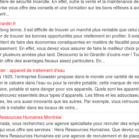
ière de sécurité incendie. En effet, outre la vente et la maintenance de 
rise vous offre des conseils et une formation sur les bons réflexes à avo
rir...
rardin.fr
 long terme, il est difficile de trouver un marché plus rentable que cel
r de trouver les bonnes opportunités pour réellement en profiter. Il exis
tent de faire des économies conséquentes en matière de fiscalité pour v
issement. En effet, vous devez vous assurer de faire le meilleur choix 
er plusieurs années plus tard. Découvrez la loi Girardin d’outre-mer ! Tou
in offre des avantages fiscaux assez particuliers. En...
er : appareil de traitement d'eau
 1925, l’entreprise Ecowater propose dans le monde une variété de sol
er le calcaire dans l’eau ou pour la rendre potable, cette marque de r
ine, potable et sans danger pour vos appareils. Quels sont les appar
etrouvez essentiels deux types d’appareils. Les filtres et les adoucisse
s, les uns aussi innovants que les autres. Par exemple, vous retrouv
té à installer dans les locaux de votre...
Ressources Humaines Montréal
ada, vous recherchez une agence spécialisée pour recruter des emplo
qui vous offre ses services : Hera Ressources Humaines. Que devez-vo
 Hera Ressources Humaines est une agence de recrutement et de placeme