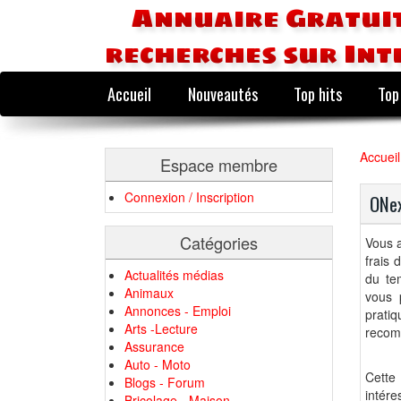
Annuaire Gratuit
recherches sur Int
Accueil
Nouveautés
Top hits
Top
Accueil
Espace membre
Connexion / Inscription
ONex
Catégories
Vous a
frais 
Actualités médias
du tem
Animaux
vous 
Annonces - Emploi
pratiq
Arts -Lecture
recom
Assurance
Auto - Moto
Cette 
Blogs - Forum
intére
Bricolage - Maison