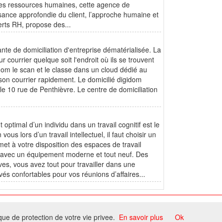
 des ressources humaines, cette agence de
ssance approfondie du client, l’approche humaine et
erts RH, propose des...
te de domiciliation d'entreprise dématérialisée. La
 courrier quelque soit l'endroit où ils se trouvent
idom le scan et le classe dans un cloud dédié au
r son courrier rapidement. Le domicilié digidom
le 10 rue de Penthièvre. Le centre de domiciliation
optimal d’un individu dans un travail cognitif est le
us lors d’un travail intellectuel, il faut choisir un
et à votre disposition des espaces de travail
éé avec un équipement moderne et tout neuf. Des
ves, vous avez tout pour travailler dans une
vés confortables pour vos réunions d’affaires...
ome
ique de protection de votre vie privee.
En savoir plus
Ok
ccord du propriétaire.