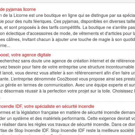
de pyjamas licorne
 de la Licorne est une boutique en ligne qui se distingue par sa spécial
sie pour des nuits féeriques. Ces pyjamas, disponibles en diverses taill
s, et sont proposés à des tarifs compétitifs. La boutique ne s'arrête pas
ion éclectique d'accessoires de mode, de vêtements et d'articles pour l
es câlines, invitant chacun à ajouter une touche de magie à son quoti
rne...
ost, votre agence digitale
echerchez sans doute une agence de création internet et de référence
vez besoin pour faire de votre entreprise une structure incontournable 
t lancé, vous devrez vous atteler à son référencement afin d’en faire un 
ante. L’entreprise dénommée Coo2boost vous propose ainsi ses prestatio
ux gérée en termes de communication. Avec une équipe experte et sur
z désormais réussir à la perfection votre projet sur la toile. Choisisse
.
ncendie IDF, votre spécialiste en sécurité incendie
rmes et la législation française en matière de sécurité incendie deman
er un système et des matériels performants. Cette exigence devrait v
e réaliser dans les règles vos travaux de sécurité incendie. Dans ce do
rtise de Stop Incendie IDF. Stop Incendie IDF reste la meilleure socié