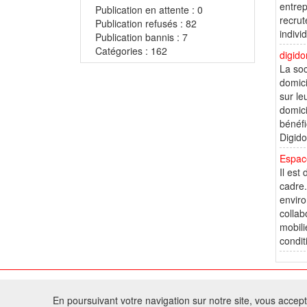
entrep
Publication en attente : 0
recrut
Publication refusés : 82
indivi
Publication bannis : 7
Catégories : 162
digido
La soc
domici
sur le
domici
bénéfi
Digido
Espace
Il est
cadre.
enviro
collab
mobili
condit
© 2
En poursuivant votre navigation sur notre site, vous acceptez
Tous droits réservés 