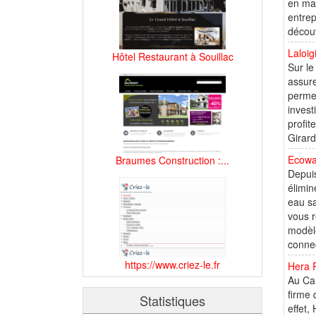
en mat
entrep
découv
Laloigi
Hôtel Restaurant à Souillac
Sur le
assure
permet
invest
profit
Girard
Ecowat
Braumes Construction :...
Depuis
élimin
eau sa
vous r
modèle
connec
https://www.criez-le.fr
Hera 
Au Can
firme 
Statistiques
effet,