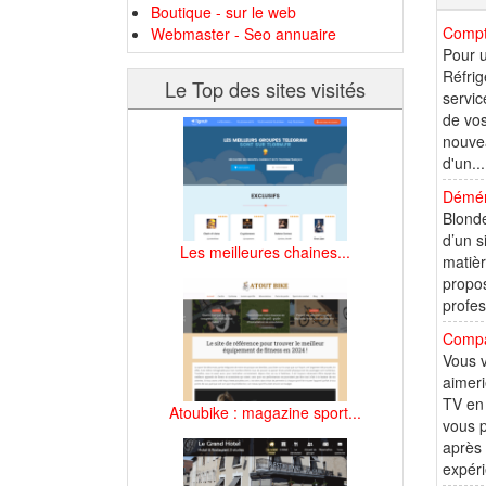
Boutique - sur le web
Compto
Webmaster - Seo annuaire
Pour u
Réfrig
Le Top des sites visités
servic
de vos
nouvea
d'un...
Démén
Blonde
d’un s
Les meilleures chaines...
matièr
propo
profes
Compar
Vous v
aimeri
TV en 
Atoubike : magazine sport...
vous p
après 
expéri