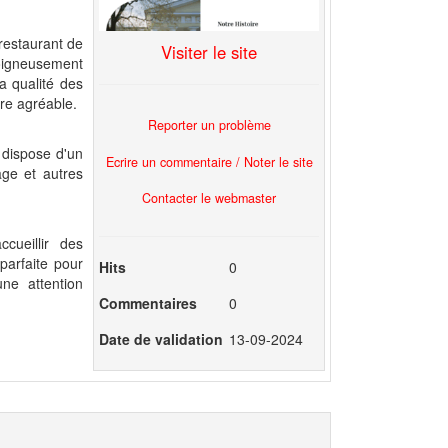
 restaurant de
Visiter le site
soigneusement
a qualité des
re agréable.
Reporter un problème
 dispose d'un
Ecrire un commentaire / Noter le site
age et autres
Contacter le webmaster
cueillir des
parfa
i
te
pour
Hits
0
ne attention
Commentaires
0
Date de validation
13-09-2024