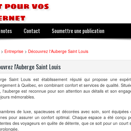
 pour vos
ernet
 notes
Contact
Soumettre une publication
>
Entreprise
>
Découvrez l'Auberge Saint Louis
uvrez l'Auberge Saint Louis
erge Saint Louis
est établ
i
ssement réputé qu
i
propos
e
une expéri
ergement à Québec, en
comb
i
nant
confort et services de qualité. Situ
le, l'auberge est reconnue pour son attention aux détails et son engag
éjours mémorables.
hambres de luxe, spacieuses et décorées avec soin, sont équipées d'
nes pour assurer un confort optimal. Chaque espace a été conçu p
tentes des voyageurs en quête de détente, que ce soit pour un court 
 prolongée.