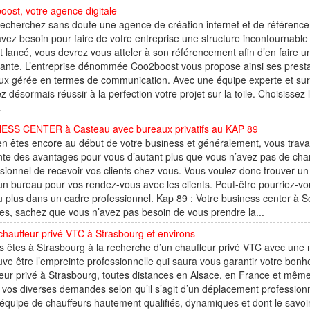
ost, votre agence digitale
echerchez sans doute une agence de création internet et de référence
vez besoin pour faire de votre entreprise une structure incontournable 
t lancé, vous devrez vous atteler à son référencement afin d’en faire un 
ante. L’entreprise dénommée Coo2boost vous propose ainsi ses prestatio
ux gérée en termes de communication. Avec une équipe experte et sur
z désormais réussir à la perfection votre projet sur la toile. Choisisse
.
ESS CENTER à Casteau avec bureaux privatifs au KAP 89
n êtes encore au début de votre business et généralement, vous travail
te des avantages pour vous d’autant plus que vous n’avez pas de charg
sionnel de recevoir vos clients chez vous. Vous voulez donc trouver un 
un bureau pour vos rendez-vous avec les clients. Peut-être pourriez-vou
 plus dans un cadre professionnel. Kap 89 : Votre business center à Soig
es, sachez que vous n’avez pas besoin de vous prendre la...
chauffeur privé VTC à Strasbourg et environs
s êtes à Strasbourg à la recherche d’un chauffeur privé VTC avec une 
uve être l’empreinte professionnelle qui saura vous garantir votre bo
eur privé à Strasbourg, toutes distances en Alsace, en France et mê
 vos diverses demandes selon qu’il s’agit d’un déplacement professionne
équipe de chauffeurs hautement qualifiés, dynamiques et dont le savoir-