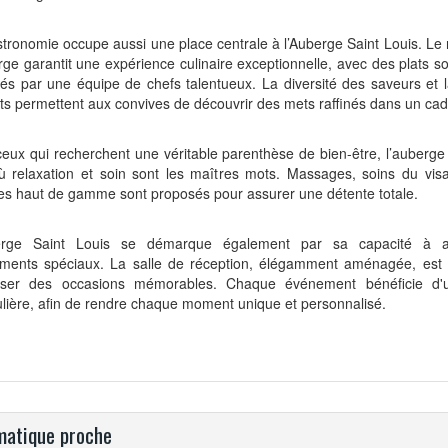
stronomie occupe
auss
i une place centrale à l’Auberge Saint Louis. Le
erge
garant
i
t
une expérience culinaire exceptionnelle, avec des plats 
és par une équipe de chefs talentueux. La diversité des saveurs et l
ts permettent aux convives de découvrir des mets raffinés dans un cad
eux qui recherchent une véritable parenthèse de bien-être, l’auberge
ù relaxation et soin sont les maîtres mots. Massages, soins du vis
ces haut de gamme sont proposés pour
assurer
une détente totale.
erge Saint Louis se
démarque
également
par sa capacité à ac
ments spéciaux. La salle de réception, élégamment aménagée, est
iser des occasions
mémorables
. Chaque événement bénéficie d'u
ulière, afin de rendre chaque moment unique et personnalisé.
atique proche