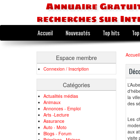
Annuaire Gratuit
recherches sur Int
Accueil
Nouveautés
Top hits
Top
Accueil
Espace membre
Connexion / Inscription
Déco
Catégories
L’Aub
d'héb
Actualités médias
la vil
Animaux
des s
Annonces - Emploi
Arts -Lecture
Les c
Assurance
moder
Auto - Moto
aux at
Blogs - Forum
visite
Bricolage - Maison