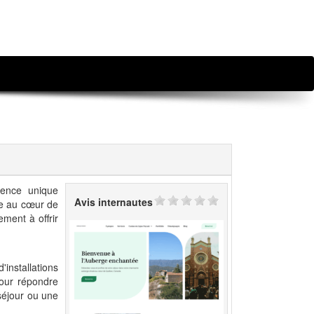
ence unique
Avis internautes
ée au cœur de
ement à offrir
installations
our répondre
séjour ou une