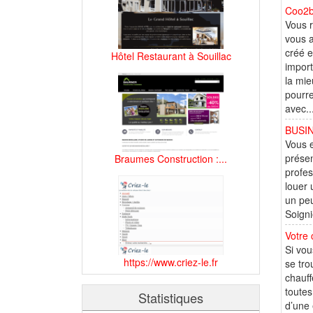
Coo2bo
Vous r
vous a
créé e
Hôtel Restaurant à Souillac
import
la mie
pourre
avec..
BUSIN
Vous e
présen
Braumes Construction :...
profes
louer 
un peu
Soigni
Votre 
Si vou
https://www.criez-le.fr
se tro
chauff
toutes
Statistiques
d’une 