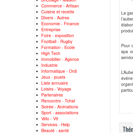
Commerce - Artisan
Cuisine et recette
La ga
Divers - Autres
l’aub
Economie - Finance
élabor
Entreprise
produi
Foire - exposition
Football - Rugby
Pour c
Formation - Ecole
spa o
High Tech
servi
Immobilier - Agence
Industrie
Informatique - Ordi
L’Aub
Jeux - jouets
événe
Liste annuaire
organ
Loisirs - Voyage
partic
Partenaires
Rencontre - Tchat
Soirée - Animations
Sport - associations
Vélo - Vtt
Services - Help
Thém
Beauté - santé