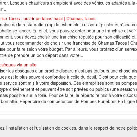
rer. Lesquels chauffeurs s’emploient avec des véhicules adaptés à l
r...
ise Tacos : ouvrir un tacos halal | Chamas Tacos
aine de la restauration rapide est en plein essor et plusieurs réseaux
uhaite se lancer. En effet, vous pouvez opter pour une franchise et voir
ment, vous devez choisir une franchise réputée pour son efficacité et l
peut vous recommander de choisir une franchise de Chamas Tacos ! Ch
ise pour faire selon votre budget. Par ailleurs, vous profitez d’un servic
tre de prendre un bon départ dans votre...
sèques via un site
ser les obsèques d’un proche disparu n’est pas toujours une chose aisé
es est le plus souvent confondue à celle du deuil. C’est pour cela que
e service sont mis à votre disposition. Ces entreprises sont les pompes 
type d’événement et peuvent être soit privées ou publics (une session d
ais possible sur la toile. Pour ce faire, le répertoire mis à votre dispo
n bon allié. Répertoire de compétences de Pompes Funèbres En Ligne 
026 W@T (Fork durable de Arfooo) | Accompagné par :
Robothumb
,
FontAwes
 l'installation et l'utilisation de cookies, dans le respect de notre polit
- Toute reproduction du contenu de ce site, même partielle, est interdite sans a