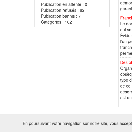
démont
Publication en attente : 0
garanti
Publication refusés : 82
Publication bannis : 7
Franch
Catégories : 162
Le dom
qui so
Évidem
l’on 
franch
permet
Des ob
Organi
obsèqu
type d
de ce 
désorm
est u
© 2
En poursuivant votre navigation sur notre site, vous acceptez
Tous droits réservés 