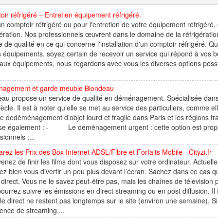
ir réfrigéré – Entretien équipement réfrigéré.
n comptoir réfrigéré ou pour l'entretien de votre équipement réfrigéré, 
ération. Nos professionnels œuvrent dans le domaine de la réfrigération 
e de qualité en ce qui concerne l'installation d'un comptoir réfrigéré. 
 équipements, soyez certain de recevoir un service qui répond à vos b
ux équipements, nous regardons avec vous les diverses options possi
agement et garde meuble Blondeau
au propose un service de qualité en déménagement. Spécialisée dans 
iècle. Il est à noter qu’elle se met au service des particuliers, comme e
e dedéménagement d’objet lourd et fragile dans Paris et les régions fran
se également : - Le déménagement urgent : cette option est proposé
sionnels ;...
ez les Prix des Box Internet ADSL/Fibre et Forfaits Mobile - Cityzi.fr
enez de finir les films dont vous disposez sur votre ordinateur. Actuelle
ez bien vous divertir un peu plus devant l’écran. Sachez dans ce cas qu
direct. Vous ne le savez peut-être pas, mais les chaînes de télévision
ourrez suivre les émissions en direct streaming ou en post diffusion. I
le direct ne restent pas longtemps sur le site (environ une semaine). 
ence de streaming,...