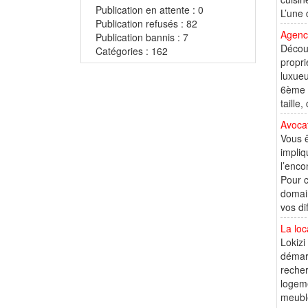
Publication en attente : 0
L’une 
Publication refusés : 82
Agence
Publication bannis : 7
Découv
Catégories : 162
propri
luxueu
6ème a
taille
Avoca
Vous ê
impliq
l’enco
Pour c
domain
vos di
La lo
Lokizi
démarc
recher
logeme
meublé