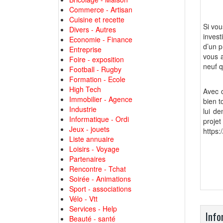
Commerce - Artisan
Cuisine et recette
Si vou
Divers - Autres
invest
Economie - Finance
d’un p
Entreprise
vous a
Foire - exposition
neuf q
Football - Rugby
Formation - Ecole
High Tech
Avec c
Immobilier - Agence
bien t
Industrie
lui d
Informatique - Ordi
projet
Jeux - jouets
https
Liste annuaire
Loisirs - Voyage
Partenaires
Rencontre - Tchat
Soirée - Animations
Sport - associations
Vélo - Vtt
Services - Help
Info
Beauté - santé