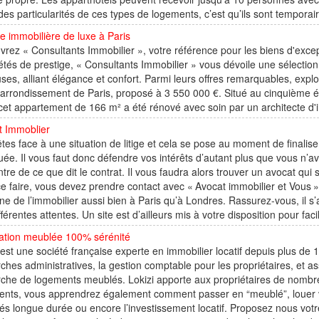
des particularités de ces types de logements, c’est qu’ils sont temporair
 immobilière de luxe à Paris
rez « Consultants Immobilier », votre référence pour les biens d'except
étés de prestige, « Consultants Immobilier » vous dévoile une sélecti
ses, alliant élégance et confort. Parmi leurs offres remarquables, exp
rrondissement de Paris, proposé à 3 550 000 €. Situé au cinquième é
, cet appartement de 166 m² a été rénové avec soin par un architecte d'in
t Immoblier
tes face à une situation de litige et cela se pose au moment de finalise
uée. Il vous faut donc défendre vos intérêts d’autant plus que vous n’ave
ntre de ce que dit le contrat. Il vous faudra alors trouver un avocat qui s
e faire, vous devez prendre contact avec « Avocat immobilier et Vous ». 
e de l’immobilier aussi bien à Paris qu’à Londres. Rassurez-vous, il s
fférentes attentes. Un site est d’ailleurs mis à votre disposition pour facili
cation meublée 100% sérénité
 est une société française experte en immobilier locatif depuis plus de 15 
hes administratives, la gestion comptable pour les propriétaires, et ass
che de logements meublés. Lokizi apporte aux propriétaires de nombreu
nts, vous apprendrez également comment passer en “meublé”, louer vo
s longue durée ou encore l’investissement locatif. Proposez nous votre 