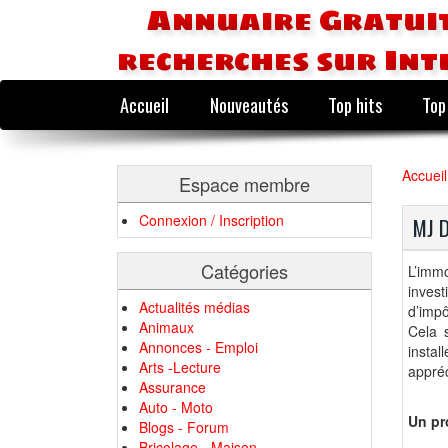
Annuaire Gratuit
recherches sur Int
Accueil
Nouveautés
Top hits
Top
Accueil
Espace membre
Connexion / Inscription
MJ 
Catégories
L’immo
invest
Actualités médias
d’impô
Animaux
Cela 
Annonces - Emploi
insta
Arts -Lecture
appréc
Assurance
Auto - Moto
Un pr
Blogs - Forum
Bricolage - Maison