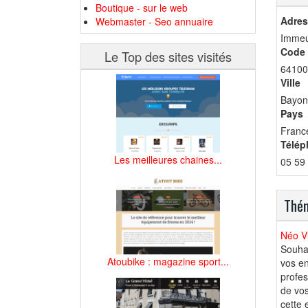
Boutique - sur le web
Adres
Webmaster - Seo annuaire
Immeu
Code 
Le Top des sites visités
64100
Ville
Bayon
Pays
Franc
Télép
Les meilleures chaines...
05 59
Thém
Néo Vi
Souhai
Atoubike : magazine sport...
vos en
profes
de vos
cette 