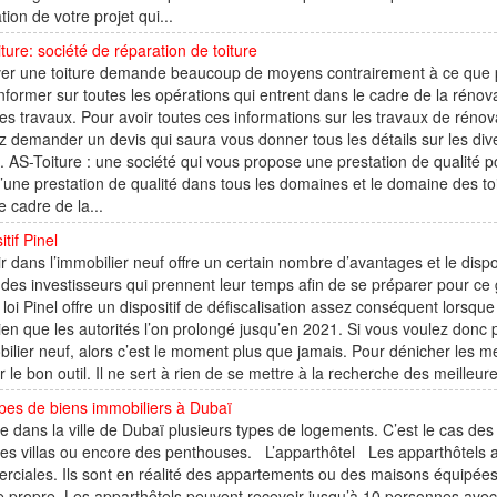
ation de votre projet qui...
ture: société de réparation de toiture
er une toiture demande beaucoup de moyens contrairement à ce que pe
nformer sur toutes les opérations qui entrent dans le cadre de la rénova
es travaux. Pour avoir toutes ces informations sur les travaux de réno
 demander un devis qui saura vous donner tous les détails sur les div
e. AS-Toiture : une société qui vous propose une prestation de qualité p
’une prestation de qualité dans tous les domaines et le domaine des to
e cadre de la...
itif Pinel
ir dans l’immobilier neuf offre un certain nombre d’avantages et le disp
des investisseurs qui prennent leur temps afin de se préparer pour ce
 loi Pinel offre un dispositif de défiscalisation assez conséquent lorsqu
ien que les autorités l’on prolongé jusqu’en 2021. Si vous voulez donc p
bilier neuf, alors c’est le moment plus que jamais. Pour dénicher les me
r le bon outil. Il ne sert à rien de se mettre à la recherche des meilleure
pes de biens immobiliers à Dubaï
ste dans la ville de Dubaï plusieurs types de logements. C’est le cas 
 des villas ou encore des penthouses. L’apparthôtel Les apparthôtels a
ciales. Ils sont en réalité des appartements ou des maisons équipées
e propre. Les apparthôtels peuvent recevoir jusqu’à 10 personnes ave