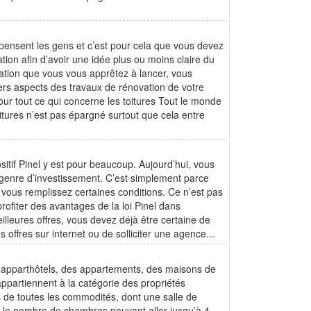
nsent les gens et c’est pour cela que vous devez
tion afin d’avoir une idée plus ou moins claire du
vation que vous vous apprêtez à lancer, vous
ers aspects des travaux de rénovation de votre
our tout ce qui concerne les toitures Tout le monde
itures n’est pas épargné surtout que cela entre
ositif Pinel y est pour beaucoup. Aujourd’hui, vous
 genre d’investissement. C’est simplement parce
e vous remplissez certaines conditions. Ce n’est pas
rofiter des avantages de la loi Pinel dans
illeures offres, vous devez déjà être certaine de
s offres sur internet ou de solliciter une agence...
des apparthôtels, des appartements, des maisons de
ppartiennent à la catégorie des propriétés
 de toutes les commodités, dont une salle de
c le nombre de chambres pouvant aller jusqu’à 4.