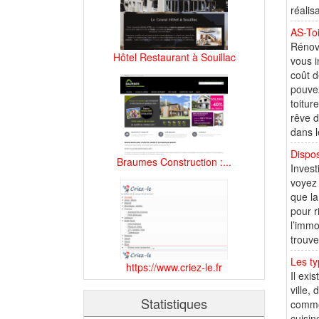
réalis
AS-Toi
Rénov
Hôtel Restaurant à Souillac
vous i
coût d
pouvez
toitur
rêve d
dans l
Dispos
Braumes Construction :...
Invest
voyez 
que la
pour r
l’immo
trouve
Les ty
https://www.criez-le.fr
Il exi
ville,
Statistiques
commer
cuisin