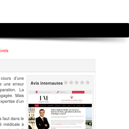
orels
 cours d’une
Avis internautes
re une erreur
paration. La
engagée. Mais
expertise d’un
s faut dans le
té médicale à