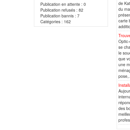
de Kat
Publication en attente : 0
du mat
Publication refusés : 82
présen
Publication bannis : 7
carte 
Catégories : 162
additi
Trouve
Optic-
se cha
le sou
que vo
une me
ménage
pose,.
Instal
Aujour
intern
répond
des bo
meille
profes