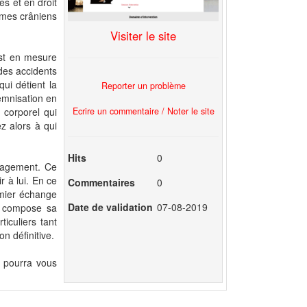
es et en droit
ismes crâniens
Visiter le site
est en mesure
des accidents
ui détient la
Reporter un problème
emnisation en
Ecrire un commentaire / Noter le site
 corporel qui
z alors à qui
Hits
0
ngagement. Ce
 à lui. En ce
Commentaires
0
emier échange
Date de validation
07-08-2019
se compose sa
iculiers tant
n définitive.
r pourra vous