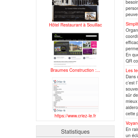
besoin
person
peuven
Simpli
Hôtel Restaurant à Souillac
Organi
coordi
effica
permet
En qu
QR cod
Braumes Construction :...
Les te
Dans u
c’est 
souven
sûr de
mieux 
aidero
cette 
https://www.criez-le.fr
Voyanc
En rai
Statistiques
un écl