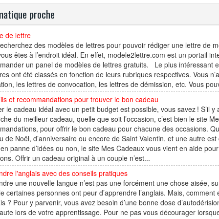
atique proche
 de lettre
echerchez des modèles de lettres pour pouvoir rédiger une lettre de moti
vous êtes à l’endroit idéal. En effet, modele2lettre.com est un portail in
ander un panel de modèles de lettres gratuits. Le plus intéressant es
tres ont été classés en fonction de leurs rubriques respectives. Vous n’a
tion, les lettres de convocation, les lettres de démission, etc. Vous pou
ils et recommandations pour trouver le bon cadeau
r le cadeau idéal avec un petit budget est possible, vous savez ! S’il y 
che du meilleur cadeau, quelle que soit l’occasion, c’est bien le site 
andations, pour offrir le bon cadeau pour chacune des occasions. Que 
 de Noël, d’anniversaire ou encore de Saint Valentin, et une autre est 
en panne d’idées ou non, le site Mes Cadeaux vous vient en aide pour t
ons. Offrir un cadeau original à un couple n’est...
dre l'anglais avec des conseils pratiques
dre une nouvelle langue n’est pas une forcément une chose aisée, surto
le certaines personnes ont peur d’apprendre l’anglais. Mais, comment é
ais ? Pour y parvenir, vous avez besoin d’une bonne dose d’autodérision
aute lors de votre apprentissage. Pour ne pas vous décourager lorsque