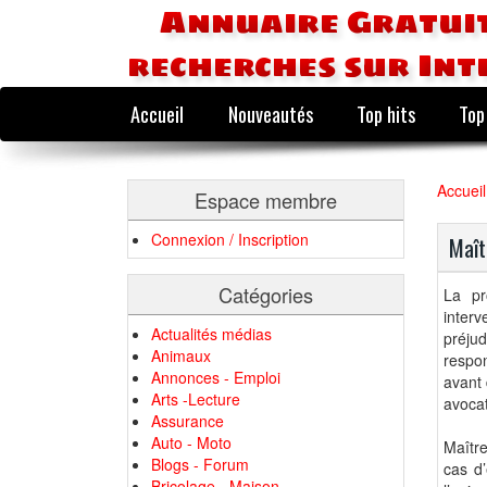
Annuaire Gratuit
recherches sur Int
Accueil
Nouveautés
Top hits
Top
Accueil
Espace membre
Connexion / Inscription
Maît
Catégories
La pr
inter
Actualités médias
préju
Animaux
respo
Annonces - Emploi
avant 
Arts -Lecture
avoca
Assurance
Auto - Moto
Maître
Blogs - Forum
cas d’
Bricolage - Maison