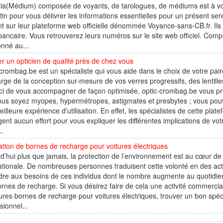
ia(Médium) composée de voyants, de tarologues, de médiums est à vot
in pour vous délivrer les informations essentielles pour un présent ser
t sur leur plateforme web officielle dénommée Voyance-sans-CB.fr. Il
bancaire. Vous retrouverez leurs numéros sur le site web officiel. Comp
onné au...
r un opticien de qualité près de chez vous
crombag.be est un spécialiste qui vous aide dans le choix de votre paire d
rge de la conception sur-mesure de vos verres progressifs, des lentilles
ci de vous accompagner de façon optimisée, optic-crombag.be vous propo
us soyez myopes, hypermétropes, astigmates et presbytes ; vous pouve
illeure expérience d’utilisation. En effet, les spécialistes de cette pla
nt aucun effort pour vous expliquer les différentes implications de votre
..
lation de bornes de recharge pour voitures électriques
d’hui plus que jamais, la protection de l’environnement est au cœur d
ationale. De nombreuses personnes traduisent cette volonté en des actes
re aux besoins de ces individus dont le nombre augmente au quotidien,
rnes de recharge. Si vous désirez faire de cela une activité commerciale
ures bornes de recharge pour voitures électriques, trouver un bon spécia
sionnel...