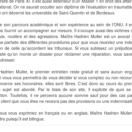
ersité de Paris XI. Il est aussi détenteur d’un Master 1 en droit des affair
ational. On ne saurait occulter son diplôme de l’évaluation en traumat
i ont décerné les universités de Saint-Quentin et de Bordeaux.
de son parcours académique et son expérience au sein de l’ONU, il 
s fournir un accompagner sur mesure. Il s’occupe aussi des victimes 
vie, routière et des agressions. Maître Hadrien Muller est un avocat q
se parfaite des différentes procédures pour que vous receviez une ind
on de celle qu’accordent les tribunaux. Si vous subissez un préjudice
site qu’on monte un dossier pour réclamer une réparation, vous save
dresser.
Hadrien Muller, le premier entretien reste gratuit et sans aucun e
-vous vous permettra de vous décider si vous comptez ou non recourir
ncerne ses honoraires, elles sont libres. C’est donc au cours du pr
e sujet est abordé. Par le biais de son site, il explicite de quoi 
ution. Toutefois, il ne percevra aucune somme sauf pour des cas part
 client que vous êtes ne recevra pas des provisions ou une indemnisatio
ous vous exprimiez en français ou en anglais, Maître Hadrien Mulle
re puisqu’il est bilingue.