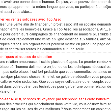
 d’avoir une bonne dose d’humour. De plus, vous pouvez demander de l
nes qui apprennent la même langue que vous, ou participer à un séjou
t aussi vous aider...
fier les ventes solidaires avec Top Asso
ser une vente afin de financer un projet associatif ou scolaire deman
nation entre les bénévoles. Grâce à Top Asso, les associations, APE, é
ce pour gérer leurs campagnes de financement de manière plus fluide e
 de créer rapidement une vente en ligne destinée aux familles, aux p
elques étapes, les organisateurs peuvent mettre en place une page de
e et centraliser toutes les commandes sur une seule...
chniques et astuces de séduction
ne relation amoureuse, il existe plusieurs étapes. Le premier rendez-vo
l’étape où l’homme doit mettre en jeu toutes les techniques nécessaires
t pas cette étape, il est fort probable que vous commettez certaines e
 corriger plusieurs choses. En effet, ce guide de séduction vous propo
calibrer votre séduction. Que vous soyez célibataire ou en couple, vou
nt dans votre quête. Les techniques pour garder une bonne relation de
plateforme...
e-sans-CB.fr, services de voyance par téléphone sans carte bancaire
son des difficultés qui s’enchaînent dans votre vie, vous désirez faire 
airage sur les causes de vos malheurs ? Vous recherchez un cabinet de