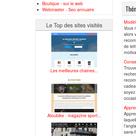
Boutique - sur le web
Thém
Webmaster - Seo annuaire
Modèle
Le Top des sites visités
Vous r
alors 
recomm
de let
motiva
Conse
Trouve
Les meilleures chaines...
recher
recomm
cadeau
soyez 
occasi
Appren
Appren
Atoubike : magazine sport...
laquel
l’angl
sans-f