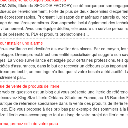
IA Gifts, filiale de SEQUOIA FACTORY, se démarque par son engagem
tueux de l'environnement. Forte de plus de deux décennies d'expérien
ts écoresponsables. Priorisant l'utilisation de matériaux naturels ou recyc
lage de matières premières. Son approche inclut également des techni
nvironnement. Avec une équipe dédiée, elle assure un service personna
s de présentoirs, PLV et produits promotionnels...
our installer une alarme
éo-surveillance est destinée à surveiller des places. Par ce moyen, les
eloppe. Dreamprotect.fr est une entité spécialisée qui suggère son sa
s. La vidéo-surveillance est exigée pour certaines professions, tels 
ciétés d'assurances, dans le but de recevoir un débours plus important
eamprotect.fr, un montage n'a lieu que si votre besoin a été audité. L
strement par...
ue de vente de produits de literie
e web en question est un blog qui vous présente une literie de référenc
écouvrez King Size Literie Orléans. Située en France, au 15 Rue des F
utique de référence spécialisée dans la vente des produits de literie tel
, etc. Elle vous propose à des prix bas par exemple des sommiers à la la
ize Literie vous accompagne tout au long de votre projet de literie en me
erma, prenez soin de votre peau