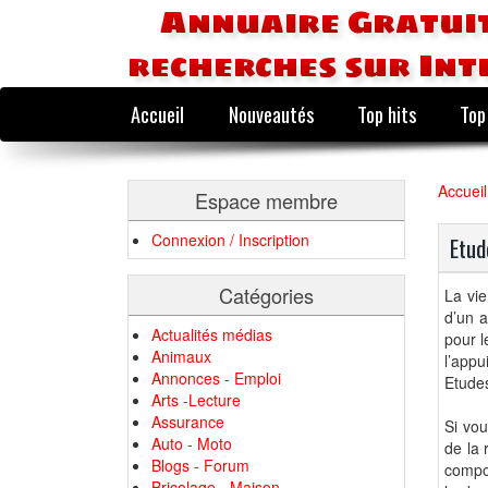
Annuaire Gratuit
recherches sur Int
Accueil
Nouveautés
Top hits
Top
Accueil
Espace membre
Connexion / Inscription
Etud
Catégories
La vie
d’un a
Actualités médias
pour l
Animaux
l’app
Annonces - Emploi
Etude
Arts -Lecture
Assurance
Si vou
Auto - Moto
de la 
Blogs - Forum
compos
Bricolage - Maison