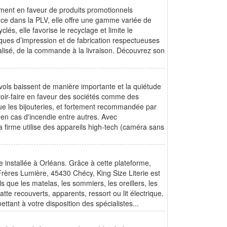
ent en faveur de produits promotionnels
ce dans la PLV, elle offre une gamme variée de
lés, elle favorise le recyclage et limite le
ques d’impression et de fabrication respectueuses
lisé, de la commande à la livraison. Découvrez son
 vols baissent de manière importante et la quiétude
voir-faire en faveur des sociétés comme des
que les bijouteries, et fortement recommandée par
 en cas d'incendie entre autres. Avec
a firme utilise des appareils high-tech (caméra sans
e installée à Orléans. Grâce à cette plateforme,
rères Lumière, 45430 Chécy, King Size Literie est
s que les matelas, les sommiers, les oreillers, les
tte recouverts, apparents, ressort ou lit électrique.
ttant à votre disposition des spécialistes...