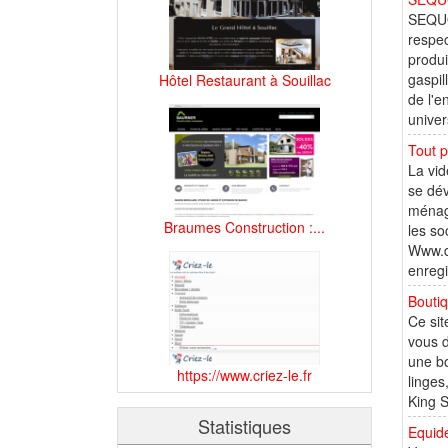
SEQUO
respec
produi
gaspil
Hôtel Restaurant à Souillac
de l'e
univer
Tout p
La vid
se dév
ménage
Braumes Construction :...
les so
Www.dr
enregi
Boutiq
Ce sit
vous d
une bo
https://www.criez-le.fr
linges
King S
Statistiques
Equid