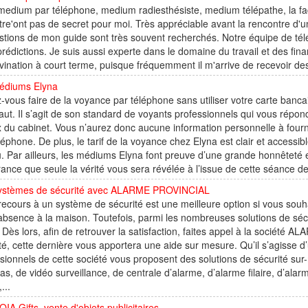
medium par téléphone, medium radiesthésiste, medium télépathe, la façon
tre'ont pas de secret pour moi. Très appréciable avant la rencontre d'
tions de mon guide sont très souvent recherchés. Notre équipe de té
prédictions. Je suis aussi experte dans le domaine du travail et des fi
vination à court terme, puisque fréquemment il m'arrive de recevoir des 
édiums Elyna
-vous faire de la voyance par téléphone sans utiliser votre carte bancair
aut. Il s’agit de son standard de voyants professionnels qui vous répon
 du cabinet. Vous n’aurez donc aucune information personnelle à fourn
léphone. De plus, le tarif de la voyance chez Elyna est clair et accessib
. Par ailleurs, les médiums Elyna font preuve d’une grande honnêteté
rance que seule la vérité vous sera révélée à l’issue de cette séance 
ystèmes de sécurité avec ALARME PROVINCIAL
recours à un système de sécurité est une meilleure option si vous souh
absence à la maison. Toutefois, parmi les nombreuses solutions de sécu
 Dès lors, afin de retrouver la satisfaction, faites appel à la sociét
té, cette dernière vous apportera une aide sur mesure. Qu’il s’agisse 
sionnels de cette société vous proposent des solutions de sécurité sur
s, de vidéo surveillance, de centrale d’alarme, d’alarme filaire, d’alarm
...
A Gifts, vente d'objets publicitaires