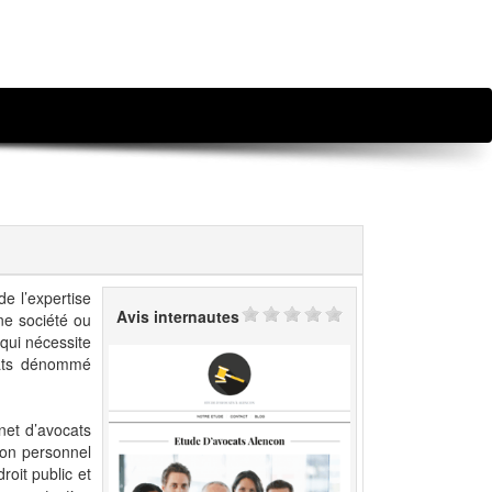
e l’expertise
Avis internautes
une société ou
 qui nécessite
ocats dénommé
net d’avocats
son personnel
oit public et