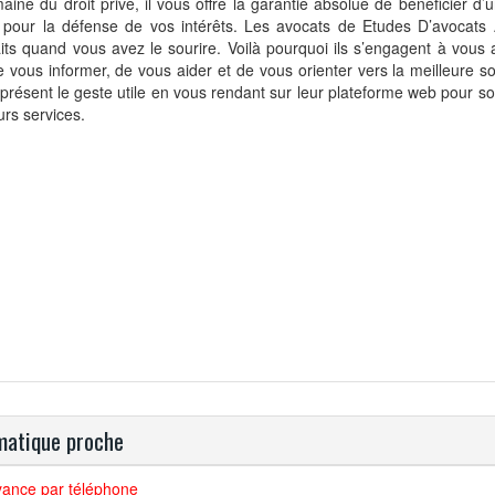
aine du droit privé, il vous offre la garantie absolue de bénéficier d’
e pour la défense de vos intérêts. Les avocats de Etudes D’avocats
aits quand vous avez le sourire. Voilà pourquoi ils s’engagent à vou
e vous informer, de vous aider et de vous orienter vers la meilleure so
présent le geste utile en vous rendant sur leur plateforme web pour sol
eurs services.
atique proche
yance par téléphone