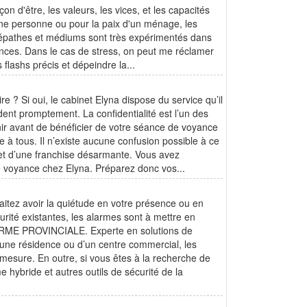
 d'être, les valeurs, les vices, et les capacités
une personne ou pour la paix d'un ménage, les
lépathes et médiums sont très expérimentés dans
nances. Dans le cas de stress, on peut me réclamer
flashs précis et dépeindre la...
e ? Si oui, le cabinet Elyna dispose du service qu’il
dent promptement. La confidentialité est l’un des
ir avant de bénéficier de votre séance de voyance
le à tous. Il n’existe aucune confusion possible à ce
 et d’une franchise désarmante. Vous avez
de voyance chez Elyna. Préparez donc vos...
aitez avoir la quiétude en votre présence ou en
rité existantes, les alarmes sont à mettre en
é ALARME PROVINCIALE. Experte en solutions de
d’une résidence ou d’un centre commercial, les
-mesure. En outre, si vous êtes à la recherche de
e hybride et autres outils de sécurité de la