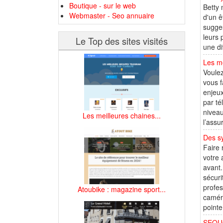
Boutique - sur le web
Betty 
Webmaster - Seo annuaire
d'un ê
sugges
leurs 
Le Top des sites visités
une di
Les m
Voulez
vous f
enjeux
par té
niveau
Les meilleures chaines...
l’assu
Des s
Faire 
votre 
avant.
sécuri
profes
Atoubike : magazine sport...
caméra
pointe,
SEQUOI