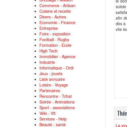
le dom
Commerce - Artisan
solid
Cuisine et recette
satisf
Divers - Autres
afin d
Economie - Finance
dès à 
Entreprise
vite l
Foire - exposition
Football - Rugby
Formation - Ecole
High Tech
Immobilier - Agence
Industrie
Informatique - Ordi
Jeux - jouets
Liste annuaire
Loisirs - Voyage
Partenaires
Rencontre - Tchat
Soirée - Animations
Sport - associations
Thém
Vélo - Vtt
Services - Help
Beauté - santé
La vo