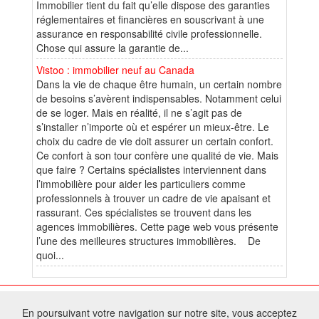
Immobilier tient du fait qu’elle dispose des garanties
réglementaires et financières en souscrivant à une
assurance en responsabilité civile professionnelle.
Chose qui assure la garantie de...
Vistoo : immobilier neuf au Canada
Dans la vie de chaque être humain, un certain nombre
de besoins s’avèrent indispensables. Notamment celui
de se loger. Mais en réalité, il ne s’agit pas de
s’installer n’importe où et espérer un mieux-être. Le
choix du cadre de vie doit assurer un certain confort.
Ce confort à son tour confère une qualité de vie. Mais
que faire ? Certains spécialistes interviennent dans
l’immobilière pour aider les particuliers comme
professionnels à trouver un cadre de vie apaisant et
rassurant. Ces spécialistes se trouvent dans les
agences immobilières. Cette page web vous présente
l’une des meilleures structures immobilières. De
quoi...
© 2026 W@T (Fork durable de Arfooo) | Accompagné par :
Robothumb
,
En poursuivant votre navigation sur notre site, vous acceptez
FontAwesome