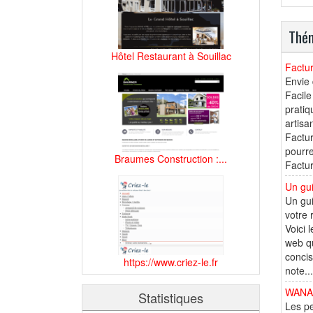
Thém
Hôtel Restaurant à Souillac
Factur
Envie 
Facile
pratiq
artisa
Factur
pourre
Braumes Construction :...
Factur
Un gui
Un gui
votre 
Voici 
web qu
concis
https://www.criez-le.fr
note...
WANAO 
Statistiques
Les pe