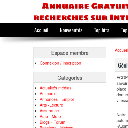
Annuaire Gratuit
recherches sur Int
Accueil
Nouveautés
Top hits
Top
Accueil
Espace membre
Connexion / Inscription
Géol
Catégories
ECOPR
savoi
Actualités médias
place
Animaux
donne 
Annonces - Emploi
vitess
Arts -Lecture
Assurance
Notre
Auto - Moto
autom
Blogs - Forum
-Augme
Bricolage - Maison