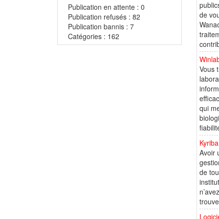
public
Publication en attente : 0
de vou
Publication refusés : 82
Wanao,
Publication bannis : 7
traite
Catégories : 162
contri
Winla
Vous t
labora
inform
effica
qui me
biolog
fiabilit
Kyriba
Avoir 
gestio
de tou
instit
n’avez
trouve
Logici