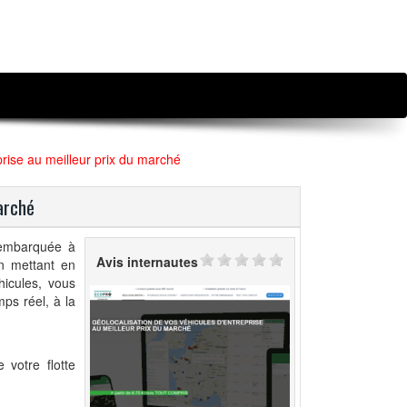
prise au meilleur prix du marché
arché
 embarquée à
Avis internautes
En mettant en
hicules, vous
ps réel, à la
 votre flotte