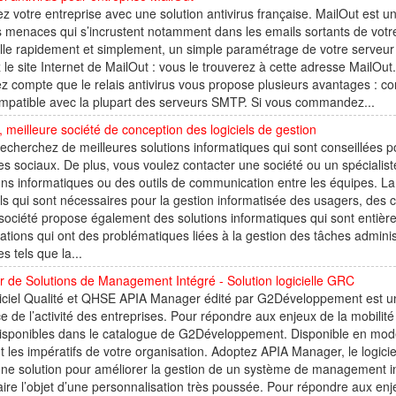
z votre entreprise avec une solution antivirus française. MailOut est un
 menaces qui s’incrustent notamment dans les emails sortants de votre 
alle rapidement et simplement, un simple paramétrage de votre serveur d
z le site Internet de MailOut : vous le trouverez à cette adresse MailOut
z compte que le relais antivirus vous propose plusieurs avantages : compat
mpatible avec la plupart des serveurs SMTP. Si vous commandez...
, meilleure société de conception des logiciels de gestion
echerchez de meilleures solutions informatiques qui sont conseillées p
es sociaux. De plus, vous voulez contacter une société ou un spécialis
ons informatiques ou des outils de communication entre les équipes. La 
els qui sont nécessaires pour la gestion informatisée des usagers, des 
société propose également des solutions informatiques qui sont entière
ations qui ont des problématiques liées à la gestion des tâches adminis
es tels que la...
r de Solutions de Management Intégré - Solution logicielle GRC
iciel Qualité et QHSE APIA Manager édité par G2Développement est une
ce de l’activité des entreprises. Pour répondre aux enjeux de la mobili
disponibles dans le catalogue de G2Développement. Disponible en mod
t les impératifs de votre organisation. Adoptez APIA Manager, le logi
 une solution pour améliorer la gestion de un système de management
aire l’objet d’une personnalisation très poussée. Pour répondre aux enjeu