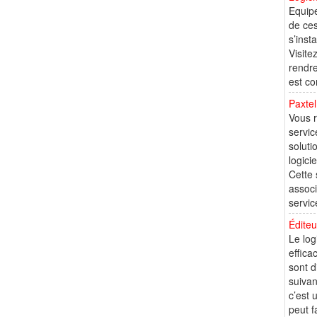
Equipe
de ces
s’inst
Visite
rendre
est co
Paxtel
Vous r
servic
soluti
logici
Cette 
associ
servic
Éditeu
Le log
effica
sont 
suivan
c’est
peut f