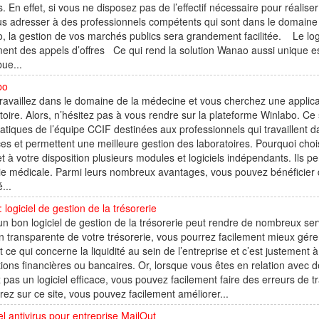
s. En effet, si vous ne disposez pas de l’effectif nécessaire pour réaliser 
s adresser à des professionnels compétents qui sont dans le domaine de
 la gestion de vos marchés publics sera grandement facilitée. Le logi
ment des appels d’offres Ce qui rend la solution Wanao aussi unique est
bue...
bo
ravaillez dans le domaine de la médecine et vous cherchez une applicati
toire. Alors, n’hésitez pas à vous rendre sur la plateforme Winlabo. Ce 
atiques de l’équipe CCIF destinées aux professionnels qui travaillent d
ces et permettent une meilleure gestion des laboratoires. Pourquoi choi
t à votre disposition plusieurs modules et logiciels indépendants. Ils p
ie médicale. Parmi leurs nombreux avantages, vous pouvez bénéficier 
é...
: logiciel de gestion de la trésorerie
un bon logiciel de gestion de la trésorerie peut rendre de nombreux ser
n transparente de votre trésorerie, vous pourrez facilement mieux gérer t
t ce qui concerne la liquidité au sein de l’entreprise et c’est justement 
utions financières ou bancaires. Or, lorsque vous êtes en relation avec
 pas un logiciel efficace, vous pouvez facilement faire des erreurs de t
rez sur ce site, vous pouvez facilement améliorer...
el antivirus pour entreprise MailOut