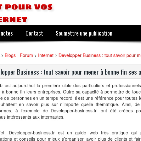
 pour vos
ernet
 notes
Contact
Soumettre une publication
>
Blogs - Forum
>
Internet
>
Developper Business : tout savoir pour me
lopper Business : tout savoir pour mener à bonne fin ses a
 est aujourd’hui la première cible des particuliers et professionnel
à bonne fin leurs entreprises. Outre sa capacité à permettre de tou
 de personnes en un temps record, il est une référence pour toutes 
ouhaitent en savoir plus sur n’importe quelle thématique. Ainsi, 
formes, à l’exemple de Developper-business.fr, ont été créées pou
us intéressants aux internautes.
fet, Developper-business.fr est un guide web très pratique qui
ations et conseils pour mieux s’organiser, avoir plus de clients et fa