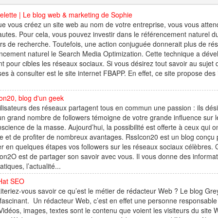
elette | Le blog web & marketing de Sophie
e vous créez un site web au nom de votre entreprise, vous vous attendez
autes. Pour cela, vous pouvez investir dans le référencement naturel du 
s de recherche. Toutefois, une action conjuguée donnerait plus de rés
ncement naturel le Search Media Optimization. Cette technique a développ
t pour cibles les réseaux sociaux. Si vous désirez tout savoir au sujet 
es à consulter est le site internet FBAPP. En effet, ce site propose des 
on20, blog d'un geek
ilisateurs des réseaux partagent tous en commun une passion : ils dési
 un grand nombre de followers témoigne de votre grande influence sur le
science de la masse. Aujourd’hui, la possibilité est offerte à ceux qui o
 et de profiter de nombreux avantages. RssIcon20 est un blog conçu p
r en quelques étapes vos followers sur les réseaux sociaux célèbres. G
n2O est de partager son savoir avec vous. Il vous donne des informat
tiques, l’actualité...
Hat SEO
teriez-vous savoir ce qu’est le métier de rédacteur Web ? Le blog G
 fascinant. Un rédacteur Web, c’est en effet une personne responsable 
idéos, images, textes sont le contenu que voient les visiteurs du sit