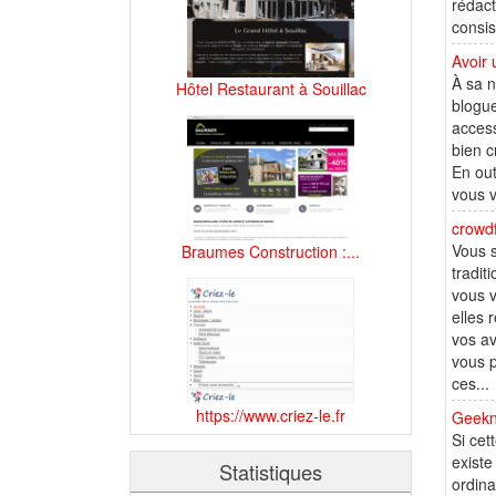
rédact
consis
Avoir 
À sa n
Hôtel Restaurant à Souillac
blogue
access
bien c
En out
vous v
crowdf
Vous s
Braumes Construction :...
tradit
vous v
elles 
vos av
vous p
ces...
https://www.criez-le.fr
Geekn'
Si ce
existe
Statistiques
ordina