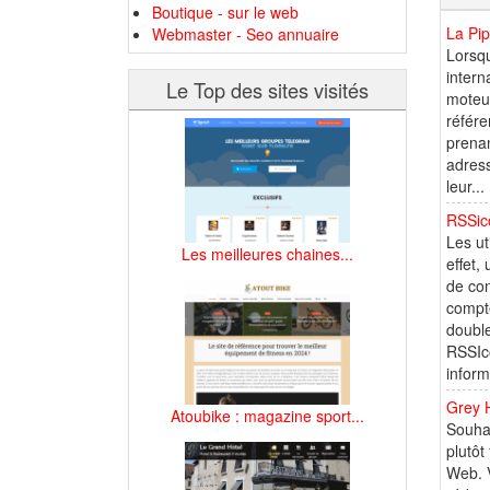
Boutique - sur le web
La Pip
Webmaster - Seo annuaire
Lorsqu
intern
Le Top des sites visités
moteur
référe
prenan
adress
leur...
RSSic
Les ut
Les meilleures chaines...
effet,
de con
compte
double
RSSIco
informa
Grey 
Atoubike : magazine sport...
Souhai
plutôt
Web. V