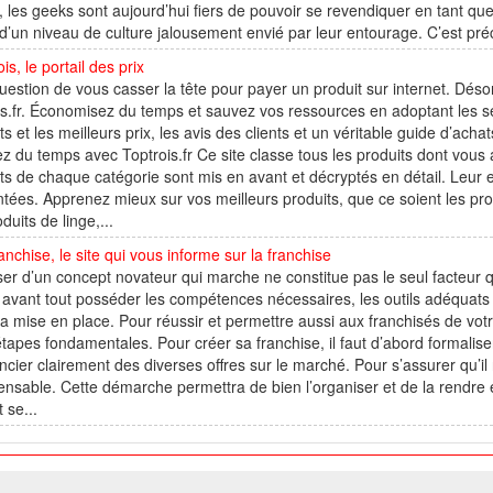
, les geeks sont aujourd’hui fiers de pouvoir se revendiquer en tant que 
d’un niveau de culture jalousement envié par leur entourage. C’est pré
is, le portail des prix
uestion de vous casser la tête pour payer un produit sur internet. Déso
is.fr. Économisez du temps et sauvez vos ressources en adoptant les se
ts et les meilleurs prix, les avis des clients et un véritable guide d’ach
 du temps avec Toptrois.fr Ce site classe tous les produits dont vous a
ts de chaque catégorie sont mis en avant et décryptés en détail. Leur ef
tées. Apprenez mieux sur vos meilleurs produits, que ce soient les pro
oduits de linge,...
nchise, le site qui vous informe sur la franchise
er d’un concept novateur qui marche ne constitue pas le seul facteur qu
avant tout posséder les compétences nécessaires, les outils adéquats 
a mise en place. Pour réussir et permettre aussi aux franchisés de votr
étapes fondamentales. Pour créer sa franchise, il faut d’abord formalis
encier clairement des diverses offres sur le marché. Pour s’assurer qu’il 
ensable. Cette démarche permettra de bien l’organiser et de la rendr
 se...
026 W@T (Fork durable de Arfooo) | Accompagné par :
Robothumb
,
FontAwes