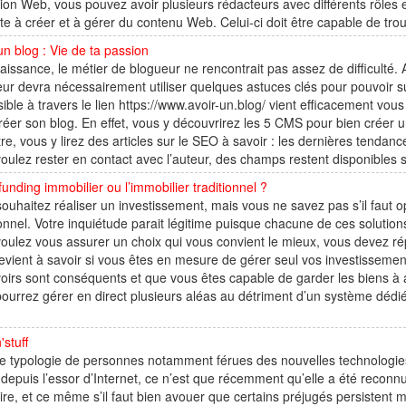
ion Web, vous pouvez avoir plusieurs rédacteurs avec différents rôles 
te à créer et à gérer du contenu Web. Celui-ci doit être capable de tro
un blog : Vie de ta passion
aissance, le métier de blogueur ne rencontrait pas assez de difficulté. 
ur devra nécessairement utiliser quelques astuces clés pour pouvoir sur
ible à travers le lien https://www.avoir-un.blog/ vient efficacement vous
réer son blog. En effet, vous y découvrirez les 5 CMS pour bien créer un
re, vous y lirez des articles sur le SEO à savoir : les dernières tendan
oulez rester en contact avec l’auteur, des champs restent disponibles s
unding immobilier ou l’immobilier traditionnel ?
ouhaitez réaliser un investissement, mais vous ne savez pas s’il faut o
ionnel. Votre inquiétude parait légitime puisque chacune de ces soluti
oulez vous assurer un choix qui vous convient le mieux, vous devez rép
revient à savoir si vous êtes en mesure de gérer seul vos investissemen
oirs sont conséquents et que vous êtes capable de garder les biens à
ourrez gérer en direct plusieurs aléas au détriment d’un système déd
stuff
tte typologie de personnes notamment férues des nouvelles technolo
 depuis l’essor d’Internet, ce n’est que récemment qu’elle a été reconn
ire, et ce même s’il faut bien avouer que certains préjugés persistent