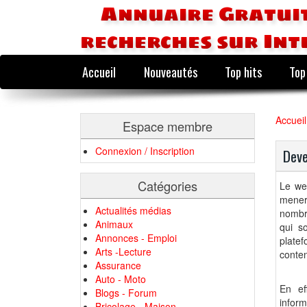
Annuaire Gratuit
recherches sur Int
Accueil
Nouveautés
Top hits
Top
Accueil
Espace membre
Connexion / Inscription
Deve
Catégories
Le web
mener 
Actualités médias
nombre
Animaux
qui s
Annonces - Emploi
plate
Arts -Lecture
conten
Assurance
Auto - Moto
En ef
Blogs - Forum
inform
Bricolage - Maison