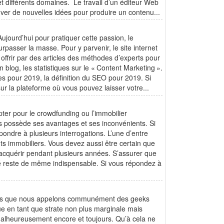
et différents domaines. Le travail d’un éditeur Web
uver de nouvelles idées pour produire un contenu...
Aujourd’hui pour pratiquer cette passion, le
passer la masse. Pour y parvenir, le site internet
 offrir par des articles des méthodes d’experts pour
 blog, les statistiques sur le « Content Marketing ».
ces pour 2019, la définition du SEO pour 2019. Si
ur la plateforme où vous pouvez laisser votre...
pter pour le crowdfunding ou l’immobilier
ons possède ses avantages et ses inconvénients. Si
ondre à plusieurs interrogations. L’une d’entre
ts immobiliers. Vous devez aussi être certain que
 acquérir pendant plusieurs années. S’assurer que
ié reste de même indispensable. Si vous répondez à
gies que nous appelons communément des geeks
ue en tant que strate non plus marginale mais
 malheureusement encore et toujours. Qu’à cela ne