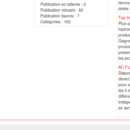
tienne
Publication en attente : 0
dotés 
Publication refusés : 82
Publication bannis : 7
Top tro
Catégories : 162
Plus q
toptro
produi
Gagnez
produi
présen
les pr
AC Fra
Dispos
devez 
pour s
les 5 
différ
indisp
se sert
© 2