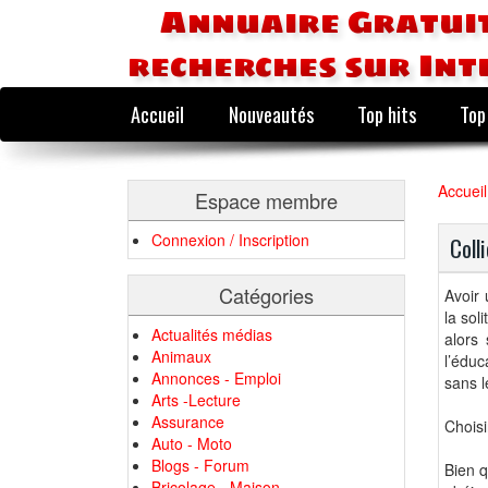
Annuaire Gratuit
recherches sur Int
Accueil
Nouveautés
Top hits
Top
Accueil
Espace membre
Connexion / Inscription
Coll
Catégories
Avoir
la sol
Actualités médias
alors
Animaux
l’édu
Annonces - Emploi
sans l
Arts -Lecture
Assurance
Choisi
Auto - Moto
Blogs - Forum
Bien q
Bricolage - Maison