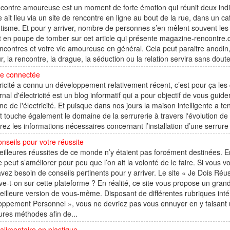
contre amoureuse est un moment de forte émotion qui réunit deux indiv
e ait lieu via un site de rencontre en ligne au bout de la rue, dans un c
isme. Et pour y arriver, nombre de personnes s’en mêlent souvent les
t en poupe de tomber sur cet article qui présente magazine-rencontre.co
ncontres et votre vie amoureuse en général. Cela peut paraitre anodin, 
r, la rencontre, la drague, la séduction ou la relation servira sans dout
re connectée
tricité a connu un développement relativement récent, c’est pour ça le
rnal d'électricité est un blog informatif qui a pour objectif de vous guide
e de l'électricité. Et puisque dans nos jours la maison intelligente a 
t touche également le domaine de la serrurerie à travers l'évolution de
rez les informations nécessaires concernant l’installation d’une serrure 
nseils pour votre réussite
illeures réussites de ce monde n’y étaient pas forcément destinées. En 
peut s’améliorer pour peu que l’on ait la volonté de le faire. Si vous v
vez besoin de conseils pertinents pour y arriver. Le site « Je Dois Réu
ve-t-on sur cette plateforme ? En réalité, ce site vous propose un gra
illeure version de vous-même. Disposant de différentes rubriques int
ppement Personnel », vous ne devriez pas vous ennuyer en y faisant u
ures méthodes afin de...
 alimentaire en plastique