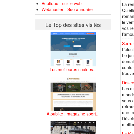
Boutique - sur le web
La ren
Webmaster - Seo annuaire
Qu’ell
romant
le ven
Le Top des sites visités
vos re
l’amou
Serru
L’élec
Le jou
domain
confor
Les meilleures chaines...
trouve
Des co
Les me
monde 
vous a
retrou
une me
Atoubike : magazine sport...
Dévelo
meille
Le fût