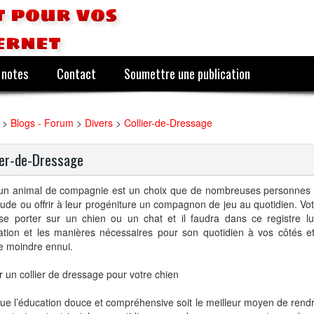
 pour vos
ernet
 notes
Contact
Soumettre une publication
>
Blogs - Forum
>
Divers
>
Collier-de-Dressage
ier-de-Dressage
 un animal de compagnie est un choix que de nombreuses personnes f
itude ou offrir à leur progéniture un compagnon de jeu au quotidien. Vo
 se porter sur un chien ou un chat et il faudra dans ce registre lu
cation et les manières nécessaires pour son quotidien à vos côtés e
e moindre ennui.
r un collier de dressage pour votre chien
ue l’éducation douce et compréhensive soit le meilleur moyen de rendr