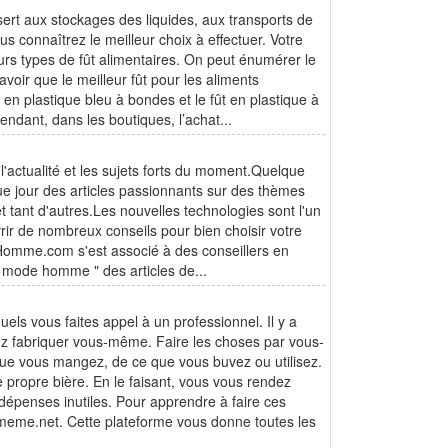
l sert aux stockages des liquides, aux transports de
s connaîtrez le meilleur choix à effectuer. Votre
urs types de fût alimentaires. On peut énumérer le
avoir que le meilleur fût pour les aliments
 en plastique bleu à bondes et le fût en plastique à
endant, dans les boutiques, l’achat...
actualité et les sujets forts du moment.Quelque
e jour des articles passionnants sur des thèmes
et tant d'autres.Les nouvelles technologies sont l'un
ir de nombreux conseils pour bien choisir votre
sHomme.com s'est associé à des conseillers en
" mode homme " des articles de...
ls vous faites appel à un professionnel. Il y a
ez fabriquer vous-même. Faire les choses par vous-
que vous mangez, de ce que vous buvez ou utilisez.
 propre bière. En le faisant, vous vous rendez
 dépenses inutiles. Pour apprendre à faire ces
i-meme.net. Cette plateforme vous donne toutes les