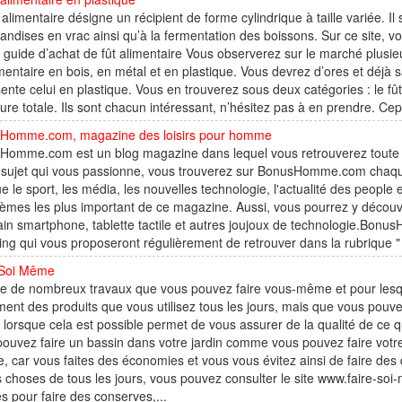
 alimentaire désigne un récipient de forme cylindrique à taille variée. I
ndises en vrac ainsi qu’à la fermentation des boissons. Sur ce site, vou
t guide d’achat de fût alimentaire Vous observerez sur le marché plusie
imentaire en bois, en métal et en plastique. Vous devrez d’ores et déjà s
ente celui en plastique. Vous en trouverez sous deux catégories : le fût
ure totale. Ils sont chacun intéressant, n’hésitez pas à en prendre. Cep
Homme.com, magazine des loisirs pour homme
omme.com est un blog magazine dans lequel vous retrouverez toute l'
e sujet qui vous passionne, vous trouverez sur BonusHomme.com chaqu
ue le sport, les média, les nouvelles technologie, l'actualité des people 
èmes les plus important de ce magazine. Aussi, vous pourrez y découvr
in smartphone, tablette tactile et autres joujoux de technologie.Bonu
ing qui vous proposeront régulièrement de retrouver dans la rubrique 
 Soi Même
ste de nombreux travaux que vous pouvez faire vous-même et pour lesque
ent des produits que vous utilisez tous les jours, mais que vous pouv
orsque cela est possible permet de vous assurer de la qualité de ce 
ouvez faire un bassin dans votre jardin comme vous pouvez faire votre
e, car vous faites des économies et vous vous évitez ainsi de faire des
s choses de tous les jours, vous pouvez consulter le site www.faire-so
s pour faire des conserves,...