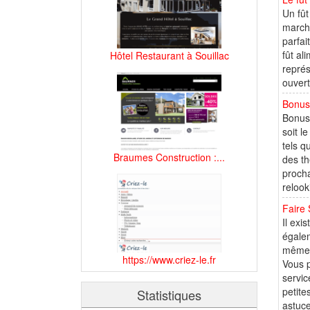
Un fût
marcha
parfai
fût al
Hôtel Restaurant à Souillac
représ
ouvert
Bonus
BonusH
soit l
tels q
Braumes Construction :...
des th
procha
relook
Faire
Il exi
égalem
même l
https://www.criez-le.fr
Vous p
servic
petite
Statistiques
astuce