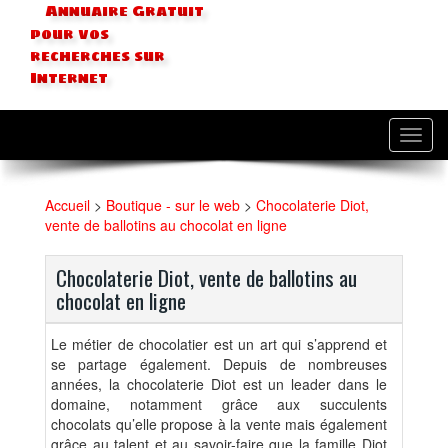
Annuaire Gratuit
pour vos
recherches sur
Internet
Toggl
navig
Accueil
>
Boutique - sur le web
>
Chocolaterie Diot,
vente de ballotins au chocolat en ligne
Chocolaterie Diot, vente de ballotins au
chocolat en ligne
Le métier de chocolatier est un art qui s’apprend et
se partage également. Depuis de nombreuses
années, la chocolaterie Diot est un leader dans le
domaine, notamment grâce aux
succulents
chocolats qu’elle propose à la vente
mais également
grâce au talent et au savoir-faire que la famille Diot