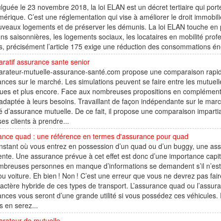
guée le 23 novembre 2018, la loi ELAN est un décret tertiaire qui port
érique. C’est une réglementation qui vise à améliorer le droit immobilier.
veaux logements et de préserver les démunis. La loi ELAN touche en par
ons saisonnières, les logements sociaux, les locataires en mobilité profes
es, précisément l’article 175 exige une réduction des consommations éne
ratif assurance sante senior
ateur-mutuelle-assurance-santé.com propose une comparaison rapide e
nces sur le marché. Les simulations peuvent se faire entre les mutuell
es et plus encore. Face aux nombreuses propositions en complémentai
e adaptée à leurs besoins. Travaillant de façon indépendante sur le marc
é d’assurance mutuelle. De ce fait, il propose une comparaison imparti
ses clients à prendre...
ance quad : une référence en termes d'assurance pour quad
’instant où vous entrez en possession d’un quad ou d’un buggy, une a
ente. Une assurance prévue à cet effet est donc d’une importance capi
breuses personnes en manque d’informations se demandent s’il n’est p
u voiture. Eh bien ! Non ! C’est une erreur que vous ne devrez pas fa
actère hybride de ces types de transport. L’assurance quad ou l’assura
nces vous seront d’une grande utilité si vous possédez ces véhicules. 
s en serez...
rateur de mutuelle