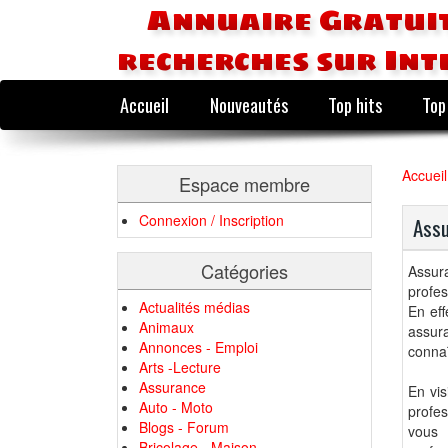
Annuaire Gratuit
recherches sur Int
Accueil
Nouveautés
Top hits
Top
Accueil
Espace membre
Connexion / Inscription
Assu
Catégories
Assur
profes
Actualités médias
En eff
Animaux
assur
Annonces - Emploi
connaî
Arts -Lecture
Assurance
En vis
Auto - Moto
profes
Blogs - Forum
vous 
Bricolage - Maison