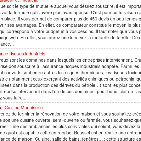
ue soit le type de mutuelle auquel vous désirez souscrire, il est impo
uver la formule qui s’avère plus avantageuse. C’est pour cette raison 
n place. Il vous permet de comparer plus de 450 devis en peu temps grâ
rir ses avantages. En effet, ce comparateur constitue le moyen le plus
e qui correspond à votre budget et à vos besoins. Il faut noter que vous
page web. En effet, vous aurez une idée sur la mutuelle de famille. D
rance...
nce risques industriels
ux sont les domaines dans lesquels les entreprises interviennent. C
rise doit souscrire à l’assurance risques industriels adaptée. Parmi les 
t couverts sont entre autres les risques thermiques, les risques toxiqu
strie notamment ceux exerçant des activités chimiques ou pétrochimiq
lisées dans la production des dérivés du pétrole…) sont les plus concer
treprise intervenant dans l’un de ces domaines, pour bénéficier de l’as
 vous faire...
el Cuisine Menuiserie
enez de terminer la rénovation de votre maison et vous souhaitez crée
 soit une cuisine ouverte, semi-ouverte ou fermée, vous souhaitez que
réer l’une des ambiances les plus conviviales qui soient, vous devez 
de quoi est capable cette entreprise. Roussel est en réalité une entrep
ance de maison. Cuisine, salle de bains, fenêtres… ; cette structure est