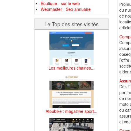
Boutique - sur le web
Promul
Webmaster - Seo annuaire
du num
de nou
locati
Le Top des sites visités
articl
Compa
Compar
assura
obsèqu
l’offr
sociét
Les meilleures chaines...
aider 
Assur
Dès l
pertin
de nom
moto o
du car
Atoubike : magazine sport...
assura
et vou
Compa