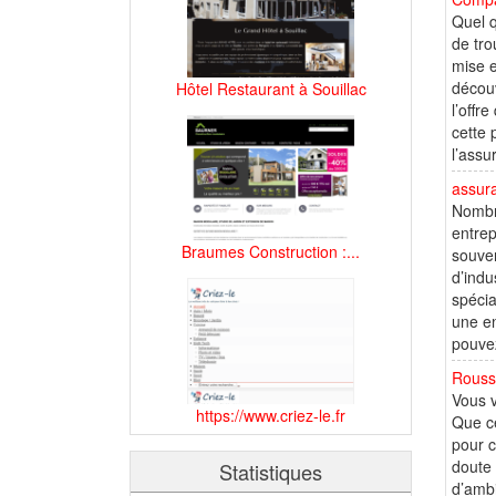
Quel q
de tro
mise e
découv
Hôtel Restaurant à Souillac
l’offr
cette 
l’assu
assura
Nombre
entrep
Braumes Construction :...
souven
d’indu
spécia
une en
pouvez
Rouss
Vous v
https://www.criez-le.fr
Que ce
pour c
doute 
Statistiques
d’ambi