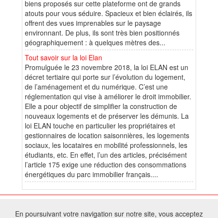
biens proposés sur cette plateforme ont de grands
atouts pour vous séduire. Spacieux et bien éclairés, ils
offrent des vues imprenables sur le paysage
environnant. De plus, ils sont très bien positionnés
géographiquement : à quelques mètres des...
Tout savoir sur la loi Elan
Promulguée le 23 novembre 2018, la loi ELAN est un
décret tertiaire qui porte sur l’évolution du logement,
de l’aménagement et du numérique. C’est une
réglementation qui vise à améliorer le droit immobilier.
Elle a pour objectif de simplifier la construction de
nouveaux logements et de préserver les démunis. La
loi ELAN touche en particulier les propriétaires et
gestionnaires de location saisonnières, les logements
sociaux, les locataires en mobilité professionnels, les
étudiants, etc. En effet, l’un des articles, précisément
l’article 175 exige une réduction des consommations
énergétiques du parc immobilier français....
© 2026 W@T (Fork durable de Arfooo) | Accompagné par :
Robothumb
,
En poursuivant votre navigation sur notre site, vous acceptez
FontAwesome