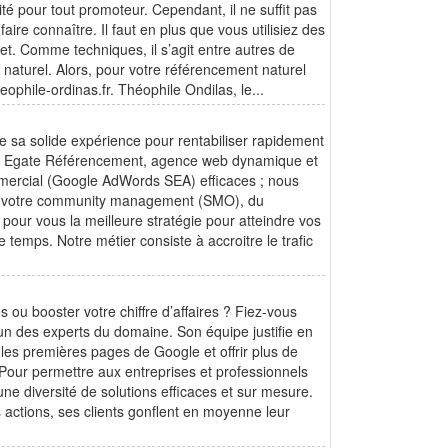
ité pour tout promoteur. Cependant, il ne suffit pas
aire connaître. Il faut en plus que vous utilisiez des
net. Comme techniques, il s’agit entre autres de
naturel. Alors, pour votre référencement naturel
ophile-ordinas.fr. Théophile Ondilas, le...
e sa solide expérience pour rentabiliser rapidement
us. Egate Référencement, agence web dynamique et
mercial (Google AdWords SEA) efficaces ; nous
de votre community management (SMO), du
our vous la meilleure stratégie pour atteindre vos
e temps. Notre métier consiste à accroitre le trafic
ou booster votre chiffre d’affaires ? Fiez-vous
n des experts du domaine. Son équipe justifie en
 les premières pages de Google et offrir plus de
s. Pour permettre aux entreprises et professionnels
ne diversité de solutions efficaces et sur mesure.
s actions, ses clients gonflent en moyenne leur