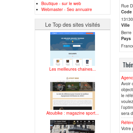
Boutique - sur le web
Rue D
Webmaster - Seo annuaire
Code 
13130
Le Top des sites visités
Ville
Berre 
Pays
Franc
Thém
Les meilleures chaines...
Agenc
Avoir 
object
le réf
voulez
l’opti
Atoubike : magazine sport...
sera d
Référ
Votre 