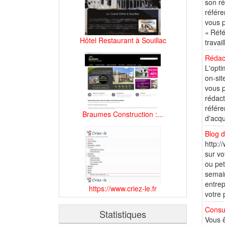
son ré
référe
vous p
« Réfé
Hôtel Restaurant à Souillac
travai
Rédac
L'opti
on-sit
vous p
rédact
référe
Braumes Construction :...
d'acqu
Blog d
http:/
sur vo
ou pet
semain
entrep
https://www.criez-le.fr
votre 
Consu
Statistiques
Vous ê