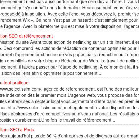
férencement n’est pas aussi performant que cela devrait l’être. Il vous 
ncement qui s’y connaît dans le domaine. Heureusement, vous n’avez p
ropose déjà la solution. Avec cette fiche, vous découvrez le premier s
rencement Wix ». Ce nom n’est pas un hasard ; c’est simplement pour att
lle l’agence. Avec la plateforme qui est mise à votre disposition, l’agen
tion SEO et référencement
misation du site Avant toute action de netlinking sur un site Internet, il 
e. Ceci comprend les actions de rédaction de contenus optimisés pou
ermet d'agrémenter chacune de vos pages par la rédaction ou la repr
ion des billets de votre blog au Rédacteur du Web. Le travail de netlink
ncement, il faudra passer par l'étape de netlinking. À ce moment là, il s
isition des liens afin d'optimiser le positionnement...
u tout pratique
/www.selectissim.com/, agence de referencement, est l'une des meilleu
tre indexation dès le premier mois.L'agence web, vous propose des for
ites entreprises à secteur local vous permettant d'etre dans les prem
es.http://www.selectissim.com/, met également à votre disposition des
rises désireuses d'etre compétitives au niveau national. Les résultat
position durablement.Une fois le travail de référencement...
ltant SEO à Paris
tes aujourd’hui plus de 80 % d’entreprises et de diverses autres organisat