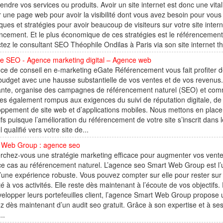
endre vos services ou produits. Avoir un site internet est donc une vital
r une page web pour avoir la visibilité dont vous avez besoin pour vous f
ques et stratégies pour avoir beaucoup de visiteurs sur votre site inter
ncement. Et le plus économique de ces stratégies est le référencement 
tez le consultant SEO Théophile Ondilas à Paris via son site internet the
e SEO - Agence marketing digital – Agence web
ce de conseil en e-marketing eGate Référencement vous fait profiter d
 budget avec une hausse substantielle de vos ventes et de vos reven
ante, organise des campagnes de référencement naturel (SEO) et com
s également rompus aux exigences du suivi de réputation digitale, 
ppement de site web et d’applications mobiles. Nous mettons en place p
ifs puisque l’amélioration du référencement de votre site s’inscrit dans l
l qualifié vers votre site de...
 Web Group : agence seo
chez-vous une stratégie marketing efficace pour augmenter vos ventes 
e cas au référencement naturel. L’agence seo Smart Web Group est l’u
d’une expérience robuste. Vous pouvez compter sur elle pour rester sur
lité à vos activités. Elle reste dès maintenant à l’écoute de vos objectif
elopper leurs portefeuilles client, l’agence Smart Web Group propose u
ez dès maintenant d’un audit seo gratuit. Grâce à son expertise et à se
..