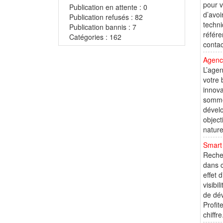
pour v
Publication en attente : 0
d’avoi
Publication refusés : 82
techni
Publication bannis : 7
référe
Catégories : 162
contac
Agenc
L’agen
votre
innov
somme
dévelo
object
nature
Smart
Recher
dans c
effet 
visibi
de dév
Profit
chiffre.