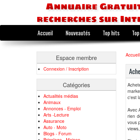
Annuaire Gratuit
recherches sur Int
Accueil
Nouveautés
Top hits
Top
Accueil
Espace membre
Connexion / Inscription
Ache
Catégories
Achet
market
Actualités médias
c'est l
Animaux
Annonces - Emploi
Avec A
Arts -Lecture
rien d
Assurance
vous p
Auto - Moto
views,
Blogs - Forum
Bricolage - Maison