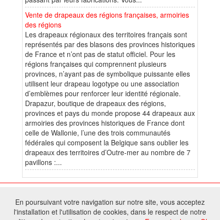
Vente de drapeaux des régions françaises, armoiries
des régions
Les drapeaux régionaux des territoires français sont
représentés par des blasons des provinces historiques
de France et n’ont pas de statut officiel. Pour les
régions françaises qui comprennent plusieurs
provinces, n’ayant pas de symbolique puissante elles
utilisent leur drapeau logotype ou une association
d’emblèmes pour renforcer leur identité régionale.
Drapazur, boutique de drapeaux des régions,
provinces et pays du monde propose 44 drapeaux aux
armoiries des provinces historiques de France dont
celle de Wallonie, l’une des trois communautés
fédérales qui composent la Belgique sans oublier les
drapeaux des territoires d’Outre-mer au nombre de 7
pavillons :...
© 2026 W@T (Fork durable de Arfooo) | Accompagné par :
Robothumb
,
En poursuivant votre navigation sur notre site, vous acceptez
FontAwesome
l'installation et l'utilisation de cookies, dans le respect de notre
Tous droits réservés - Toute reproduction du contenu de ce site, même