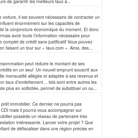
e de garantir les meilleurs taux à...
 voiture, il est souvent nécessaire de contracter un
t influent énormément sur les capacités de
te de la conjoncture économique du moment. Et donc
rmais avoir toute l’information nécessaire pour
 complet de crédit sans justificatif Vous pouvez
n faisant un tour sur « taux.com ». Ainsi, des...
consommation peut réduire le montant de ses
rédits en un seul Un nouvel emprunt souscrit aux
le mensualité allégée et adaptée à ses revenus et
on taux d’endettement… tels sont entre autres les
 plus en sollicitée, permet de substituer un ou...
 prêt immobilier. Ce dernier ne pourra pas
un CDI mais il pourra vous accompagner sur
mobilier possède un réseau de partenaire très
restation intéressante. Lancer votre projet ? Que
tant de défiscaliser dans une région précise en