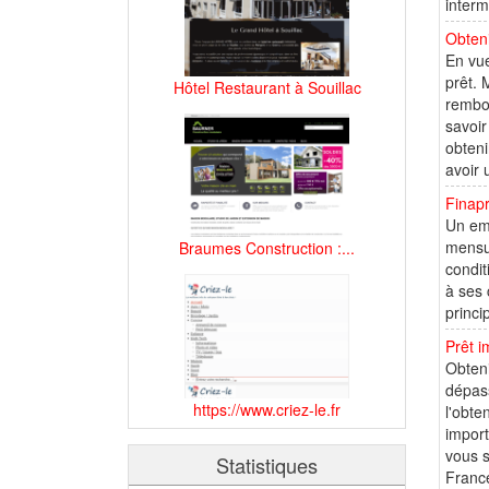
interm
Obteni
En vue
prêt. 
Hôtel Restaurant à Souillac
rembou
savoir
obteni
avoir 
Finapr
Un emp
mensua
Braumes Construction :...
condit
à ses 
princi
Prêt i
Obteni
dépass
https://www.criez-le.fr
l'obte
import
vous s
Statistiques
France