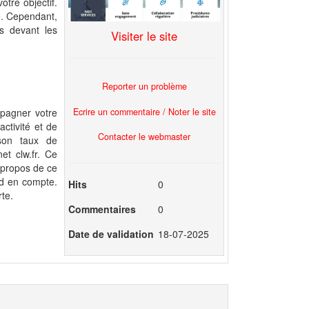
otre objectif.
le. Cependant,
ts devant les
Visiter le site
Reporter un problème
Ecrire un commentaire / Noter le site
mpagner votre
ctivité et de
Contacter le webmaster
 son taux de
et clw.fr. Ce
à propos de ce
nd en compte.
Hits
0
te.
Commentaires
0
Date de validation
18-07-2025