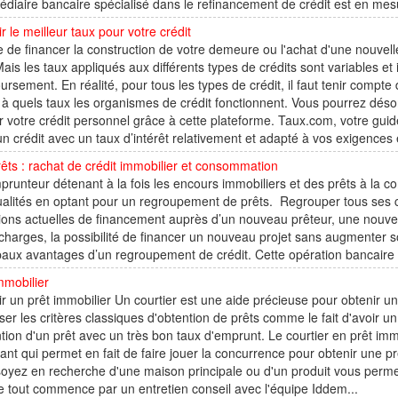
édiaire bancaire spécialisé dans le refinancement de crédit est en mesur
r le meilleur taux pour votre crédit
 de financer la construction de votre demeure ou l'achat d'une nouvelle
Mais les taux appliqués aux différents types de crédits sont variables e
rsement. En réalité, pour tous les types de crédit, il faut tenir comp
 à quels taux les organismes de crédit fonctionnent. Vous pourrez déso
r votre crédit personnel grâce à cette plateforme. Taux.com, votre guide
un crédit avec un taux d’intérêt relativement et adapté à vos exigences e
êts : rachat de crédit immobilier et consommation
runteur détenant à la fois les encours immobiliers et des prêts à la 
lités en optant pour un regroupement de prêts. Regrouper tous ses c
ions actuelles de financement auprès d’un nouveau prêteur, une nouvel
charges, la possibilité de financer un nouveau projet sans augmenter s
paux avantages d’un regroupement de crédit. Cette opération bancaire de
mmobilier
r un prêt immobilier Un courtier est une aide précieuse pour obtenir un
er les critères classiques d'obtention de prêts comme le fait d'avoir 
ntion d'un prêt avec un très bon taux d'emprunt. Le courtier en prêt im
ant qui permet en fait de faire jouer la concurrence pour obtenir une p
oyez en recherche d'une maison principale ou d'un produit vous permet
 tout commence par un entretien conseil avec l'équipe Iddem...