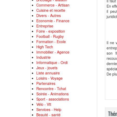
Il fau
Commerce - Artisan
En eff
Cuisine et recette
il peu
Divers - Autres
juridi
Economie - Finance
Entreprise
Foire - exposition
Football - Rugby
Formation - Ecole
Il ne
High Tech
entrep
Immobilier - Agence
son f
Industrie
recou
Informatique - Ordi
dernie
Jeux - jouets
spécia
Liste annuaire
De plu
Loisirs - Voyage
Partenaires
Rencontre - Tchat
Soirée - Animations
Sport - associations
Vélo - Vtt
Services - Help
Thém
Beauté - santé