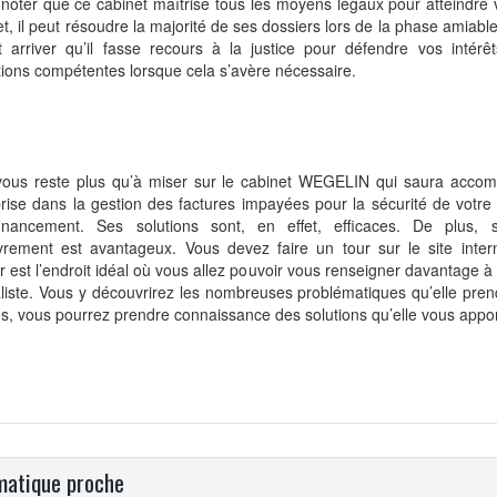
t noter que ce cabinet maîtrise tous les moyens légaux pour atteindre v
et, il peut résoudre la majorité de ses dossiers lors de la phase amiab
t arriver qu’il fasse recours à la justice pour défendre vos intérê
ctions compétentes lorsque cela s’avère nécessaire.
 vous reste plus qu’à miser sur le cabinet WEGELIN qui saura acco
rise dans la gestion des factures impayées pour la sécurité de votre a
inancement. Ses solutions sont, en effet, efficaces. De plus,
vrement est avantageux. Vous devez faire un tour sur le site intern
r est l’endroit idéal où vous allez pouvoir vous renseigner davantage 
liste. Vous y découvrirez les nombreuses problématiques qu’elle pre
s, vous pourrez prendre connaissance des solutions qu’elle vous appor
atique proche