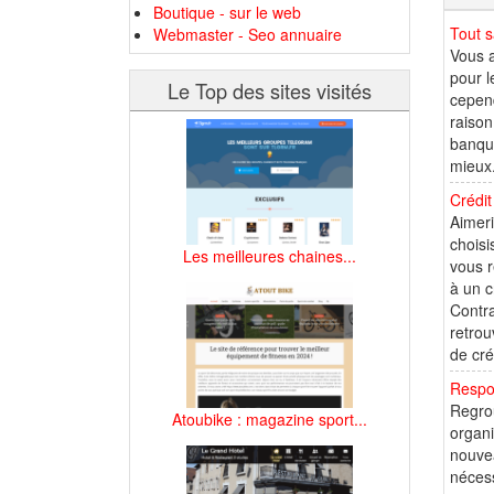
Boutique - sur le web
Tout s
Webmaster - Seo annuaire
Vous a
pour l
Le Top des sites visités
cepend
raison
banque
mieux.
Crédit
Aimeri
choisi
Les meilleures chaines...
vous r
à un c
Contra
retrou
de créd
Respo
Regrou
Atoubike : magazine sport...
organi
nouvea
nécess