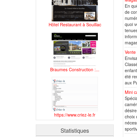
En quê
de com
numéri
quoi 
Hôtel Restaurant à Souillac
tenues
inform
magasi
Vente 
Envisa
Classé
Braumes Construction :...
enfant
été re
aux Pa
Mini 
Spéci
caméra
désire
https://www.criez-le.fr
choix 
nécess
sporti
Statistiques