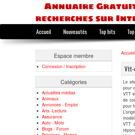
Annuaire Gratuit
recherches sur Int
Accueil
Nouveautés
Top hits
Top
Accueil
Espace membre
Connexion / Inscription
Vtt-
Catégories
Le sit
pour v
Actualités médias
VTT él
Animaux
de co
Annonces - Emploi
pour 
Arts -Lecture
L’orig
Assurance
modèle
Auto - Moto
VTT é
Blogs - Forum
répond
Bricolage - Maison