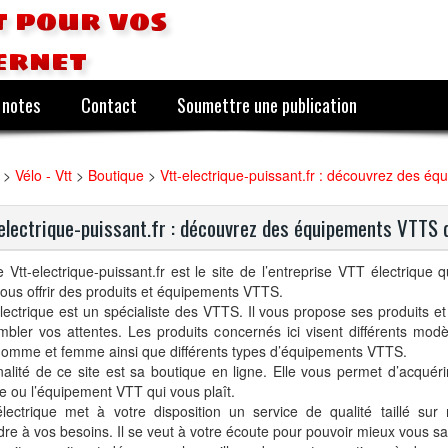
 pour vos
ernet
 notes
Contact
Soumettre une publication
>
Vélo - Vtt
>
Boutique
>
Vtt-electrique-puissant.fr : découvrez des éq
electrique-puissant.fr : découvrez des équipements VTTS de
e Vtt-electrique-puissant.fr est le site de l’entreprise VTT électrique 
ous offrir des produits et équipements VTTS.
ectrique est un spécialiste des VTTS. Il vous propose ses produits et 
mbler vos attentes. Les produits concernés ici visent différents mo
homme et femme ainsi que différents types d’équipements VTTS.
inalité de ce site est sa boutique en ligne. Elle vous permet d’acquér
 ou l’équipement VTT qui vous plaît.
lectrique met à votre disposition un service de qualité taillé su
re à vos besoins. Il se veut à votre écoute pour pouvoir mieux vous sat