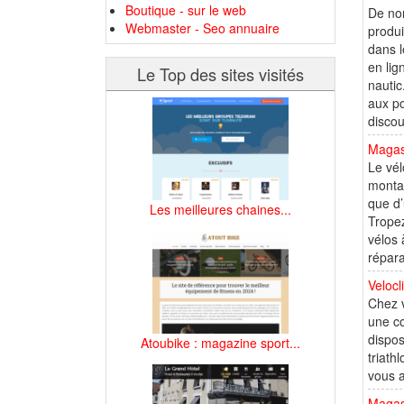
Boutique - sur le web
De nom
Webmaster - Seo annuaire
produi
dans l
en lig
Le Top des sites visités
nautic
aux po
discou
Magasi
Le vél
montag
que d’
Les meilleures chaines...
Trope
vélos 
répara
Velocl
Chez v
une co
dispos
Atoubike : magazine sport...
triath
vous a
Magasi