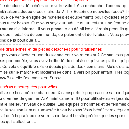
te de pièces détachées pour votre vélo ? À la recherche d’une marque 
binaison adéquate pour faire du VTT ? Besoin de nouvelles roues? Il v
que de vente en ligne de matériels et équipements pour cyclistes et pra
vous avez besoin. Que vous soyez un adulte ou un enfant, une femme 
 sur ce site internet. Il vous présente en détail les différents produits 
e des modalités de commande, de paiement et de livraison. Vous pouv
ns de la boutique à...
de draisiennes et de pièces détachées pour draisiennes
gez-vous d’acheter une draisienne pour votre enfant ? Ce site vous pr
es par modèle, vous avez la liberté de choisir ce qui vous plaît et qui 
. Ce vélo d’équilibre existe depuis plus de deux cents ans. Mais c’est s
mise sur le marché et modernisée dans la version pour enfant. Très po
ys-Bas, elle l’est moins en Suisse.
caméras embarquées pour vélos
aliste de la caméra embarquée, X-camsports.fr propose sue sa boutiq
 d'entrée de gamme VGA, mini caméra HD pour utilisateurs exigeants 
nt le meilleur niveau de qualité. Les équipes d'hommes et de femmes
de la solution la mieux adaptée à vos besoins.Vous bénéficierez égale
aires à la pratique de votre sport favori.Le site précise que les sport
ves qui s’attachent...