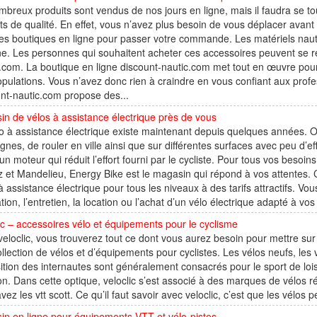
breux produits sont vendus de nos jours en ligne, mais il faudra se tour
ts de qualité. En effet, vous n’avez plus besoin de vous déplacer avant d
es boutiques en ligne pour passer votre commande. Les matériels nauti
ne. Les personnes qui souhaitent acheter ces accessoires peuvent se r
.com. La boutique en ligne discount-nautic.com met tout en œuvre pour
pulations. Vous n’avez donc rien à craindre en vous confiant aux profes
nt-nautic.com propose des...
n de vélos à assistance électrique près de vous
o à assistance électrique existe maintenant depuis quelques années. On
nes, de rouler en ville ainsi que sur différentes surfaces avec peu d’ef
un moteur qui réduit l’effort fourni par le cycliste. Pour tous vos besoi
z et Mandelieu, Energy Bike est le magasin qui répond à vos attente
à assistance électrique pour tous les niveaux à des tarifs attractifs. 
tion, l’entretien, la location ou l’achat d’un vélo électrique adapté à vo
ic – accessoires vélo et équipements pour le cyclisme
eloclic, vous trouverez tout ce dont vous aurez besoin pour mettre sur 
llection de vélos et d’équipements pour cyclistes. Les vélos neufs, les 
ition des internautes sont généralement consacrés pour le sport de lois
lon. Dans cette optique, veloclic s’est associé à des marques de vélos r
vez les vtt scott. Ce qu’il faut savoir avec veloclic, c’est que les vél
n en ligne pour équipements VTT et vélo-pistes