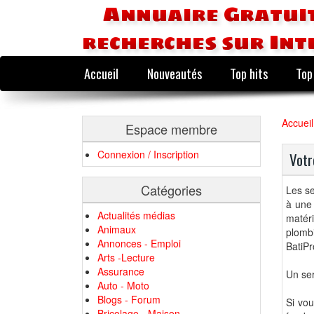
Annuaire Gratuit
recherches sur Int
Accueil
Nouveautés
Top hits
Top
Accueil
Espace membre
Connexion / Inscription
Votr
Catégories
Les se
à une 
Actualités médias
matér
Animaux
plombi
Annonces - Emploi
BatiPr
Arts -Lecture
Assurance
Un ser
Auto - Moto
Blogs - Forum
Si vou
Bricolage - Maison