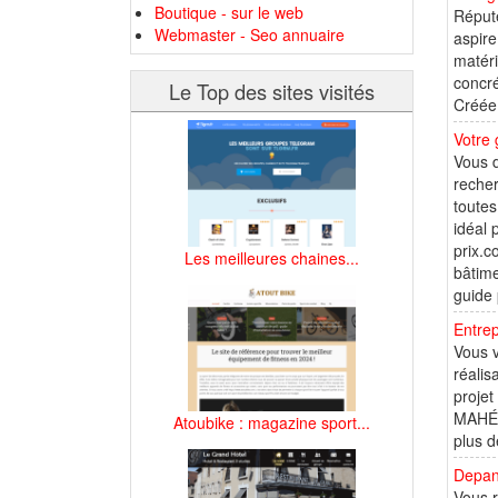
Boutique - sur le web
Réputé
Webmaster - Seo annuaire
aspire
matéri
concré
Le Top des sites visités
Créée 
Votre 
Vous d
recher
toutes
idéal
prix.c
Les meilleures chaines...
bâtime
guide 
Entrep
Vous v
réalis
projet
MAHÉ e
Atoubike : magazine sport...
plus d
Depann
Vous r