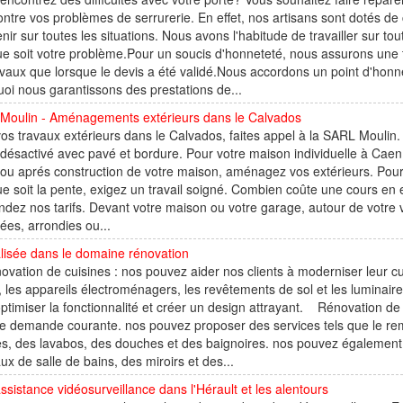
contre vos problèmes de serrurerie. En effet, nos artisans sont dotés 
enir sur toutes les situations. Nous avons l'habitude de travailler sur t
e soit votre problème.Pour un soucis d'honneteté, nous assurons une
avaux que lorsque le devis a été validé.Nous accordons un point d'honneur
oi nous garantissons des prestations de...
Moulin - Aménagements extérieurs dans le Calvados
os travaux extérieurs dans le Calvados, faites appel à la SARL Moulin.
désactivé avec pavé et bordure. Pour votre maison individuelle à Cae
ou aprés construction de votre maison, aménagez vos extérieurs. Pour
e soit la pente, exigez un travail soigné. Combien coûte une cours en 
ez nos tarifs. Devant votre maison ou votre garage, autour de votre 
lées, arrondies ou...
lisée dans le domaine rénovation
tion de cuisines : nos pouvez aider nos clients à moderniser leur cui
l, les appareils électroménagers, les revêtements de sol et les luminai
ptimiser la fonctionnalité et créer un design attrayant. Rénovation de 
ne demande courante. nos pouvez proposer des services tels que le re
tes, des lavabos, des douches et des baignoires. nos pouvez également
ux de salle de bains, des miroirs et des...
assistance vidéosurveillance dans l'Hérault et les alentours