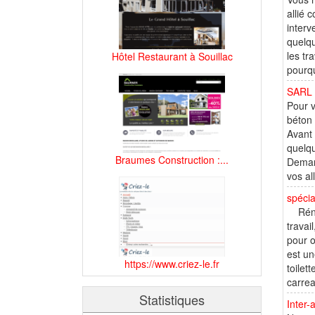
allié 
interv
quelqu
les tr
Hôtel Restaurant à Souillac
pourqu
SARL 
Pour v
béton 
Avant 
quelqu
Braumes Construction :...
Demand
vos al
spécia
Rénova
travai
pour o
est u
https://www.criez-le.fr
toilet
carrea
Statistiques
Inter-