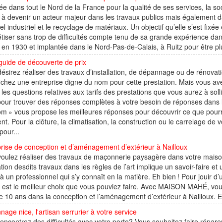
e dans tout le Nord de la France pour la qualité de ses services, la soc
 à devenir un acteur majeur dans les travaux publics mais également dan
el industriel et le recyclage de matériaux. Un objectif qu’elle s’est fixé
tiser sans trop de difficultés compte tenu de sa grande expérience dan
en 1930 et implantée dans le Nord-Pas-de-Calais, à Ruitz pour être plu
guide de découverte de prix
ésirez réaliser des travaux d’installation, de dépannage ou de rénovat
chez une entreprise digne du nom pour cette prestation. Mais vous av
 les questions relatives aux tarifs des prestations que vous aurez à sol
 pour trouver des réponses complètes à votre besoin de réponses dan
om » vous propose les meilleures réponses pour découvrir ce que pourrai
nt. Pour la clôture, la climatisation, la construction ou le carrelage de
pour...
rise de conception et d’aménagement d’extérieur à Nailloux
oulez réaliser des travaux de maçonnerie paysagère dans votre maison. 
ation desdits travaux dans les règles de l’art implique un savoir-faire e
 à un professionnel qui s’y connaît en la matière. Eh bien ! Pour jouir 
st le meilleur choix que vous pouviez faire. Avec MAISON MAHÉ, vous
e 10 ans dans la conception et l’aménagement d’extérieur à Nailloux. Ell
age nice, l'artisan serrurier à votre service
encontrez des difficultés avec votre porte? Vous souhaitez faire répar