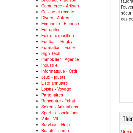
faudr
Commerce - Artisan
l’ouv
Cuisine et recette
sécuri
Divers - Autres
cas po
Economie - Finance
Entreprise
Foire - exposition
Football - Rugby
Formation - Ecole
High Tech
Immobilier - Agence
Industrie
Informatique - Ordi
Jeux - jouets
Liste annuaire
Loisirs - Voyage
Partenaires
Rencontre - Tchat
Soirée - Animations
Sport - associations
Thém
Vélo - Vtt
Services - Help
Beauté - santé
Une gr