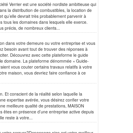
iété Verrier est une société nordiste ambitieuse qui
s la distribution de combustibles, la location de
e et qu’elle devrait très probablement parvenir à
s tous les domaines dans lesquels elle exerce.
s précis, de nombreux clients...
ion dans votre demeure ou votre entreprise et vous
ez besoin avant tout de trouver des réponses à
liciter. Découvrez avec cette plateforme le guide
s le domaine. La plateforme dénommée « Guide-
ent vous couter certains travaux relatifs à votre
 votre maison, vous devriez faire confiance à ce
Et conscient de la réalité selon laquelle la
t une expertise avérée, vous désirez confier votre
d’une meilleure qualité de prestations, MAISON
 êtes en présence d’une entreprise active depuis
e reste à votre...
er votre serrure?Depannage nice est votre meilleur