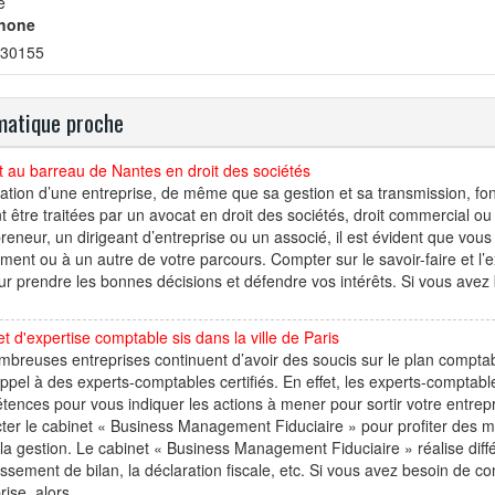
e
hone
30155
atique proche
 au barreau de Nantes en droit des sociétés
ation d’une entreprise, de même que sa gestion et sa transmission, font
t être traitées par un avocat en droit des sociétés, droit commercial o
reneur, un dirigeant d’entreprise ou un associé, il est évident que vou
ent ou à un autre de votre parcours. Compter sur le savoir-faire et l’
ur prendre les bonnes décisions et défendre vos intérêts. Si vous avez
t d'expertise comptable sis dans la ville de Paris
breuses entreprises continuent d’avoir des soucis sur le plan comptab
appel à des experts-comptables certifiés. En effet, les experts-comptab
ences pour vous indiquer les actions à mener pour sortir votre entrepri
ter le cabinet « Business Management Fiduciaire » pour profiter des mei
la gestion. Le cabinet « Business Management Fiduciaire » réalise diff
lissement de bilan, la déclaration fiscale, etc. Si vous avez besoin de c
rise, alors...