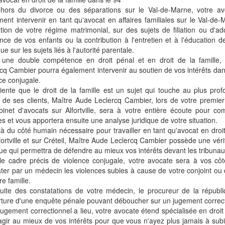
hors du divorce ou des séparations sur le Val-de-Marne, votre av
ent intervenir en tant qu'avocat en affaires familiales sur le Val-de-
ation de votre régime matrimonial, sur des sujets de filiation ou d'ad
nce de vos enfants ou la contribution à l'entretien et à l'éducation d
que sur les sujets liés à l'autorité parentale.
 une double compétence en droit pénal et en droit de la famille,
cq Cambier pourra également intervenir au soutien de vos intérêts dan
ce conjugale.
ente que le droit de la famille est un sujet qui touche au plus prof
 de ses clients, Maître Aude Leclercq Cambier, lors de votre premie
binet d'avocats sur Alfortville, sera à votre entière écoute pour c
es et vous apportera ensuite une analyse juridique de votre situation.
à du côté humain nécessaire pour travailler en tant qu'avocat en droit
fortville et sur Créteil, Maître Aude Leclercq Cambier possède une vér
que qui permettra de défendre au mieux vos intérêts devant les tribunau
le cadre précis de violence conjugale, votre avocate sera à vos côt
ter par un médecin les violences subies à cause de votre conjoint o
re famille.
suite des constatations de votre médecin, le procureur de la républ
rture d'une enquête pénale pouvant déboucher sur un jugement correct
jugement correctionnel a lieu, votre avocate étend spécialisée en droi
agir au mieux de vos intérêts pour que vous n'ayez plus jamais à subi