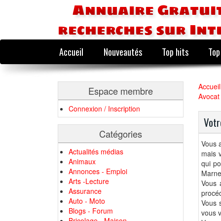
Annuaire Gratuit
recherches sur Int
Accueil
Nouveautés
Top hits
Top
Accueil
Espace membre
Avocat
Connexion / Inscription
Votr
Catégories
Vous 
Actualités médias
mais v
Animaux
qui po
Annonces - Emploi
Marne
Arts -Lecture
Vous 
Assurance
procéd
Auto - Moto
Vous s
Blogs - Forum
vous v
Bricolage - Maison