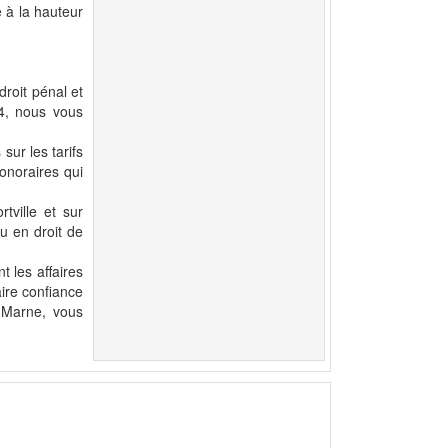
 à la hauteur
roit pénal et
94, nous vous
ur les tarifs
honoraires qui
tville et sur
u en droit de
 les affaires
ire confiance
e-Marne, vous