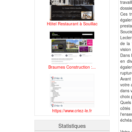
trava
dossie
Ces t
égale
Hôtel Restaurant à Souillac
presta
Souci
Lecler
de la 
vision
Dans l
en di
égalem
Braumes Construction :...
ruptur
Avant
votre 
dans v
choix 
Quels 
côtés
https://www.criez-le.fr
l'ens
échéan
Statistiques
Votre 