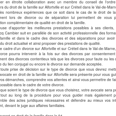
iller en étroite collaboration avec un membre du conseil de l'ordr
rs du droit de la famille sur Alfortville et sur Créteil dans le Val-de-Marn
rès nombreux expériences que ce soit dans le cas de le droit de la
ment lors de divorce ou de séparation lui permettent de vous 
tion complémentaire de qualité en droit de la famille.
euse d'apporter les meilleures prestations possibles à ses clients
cq Cambier suit en parallèle de son activité professionnelle des forma
famille et dans le cadre des divorces et des séparations pour avoir
 du droit actualisé et ainsi proposer des prestations de qualité.
e cadre d'un divorce sur Alfortville et sur Créteil dans le Val-de-Marne
vorce pourra intervenir à la fois sur des divorces par consentemen
ent des divorces contentieux tels que les divorces pour faute ou les 
e du lien conjugal ou encore le divorce sur demande acceptée.
 toute prise de décision sur le type de divorce que vous devrez met
avocate en droit de la famille sur Alfortville sera présente pour vous g
os démarches, comprendre vos attentes et ainsi vous permettre de fair
possible dans le cadre de votre divorce.
que soient le type de divorce que vous choisirez, votre avocate sera p
 tout au long de la procédure pour vous guider mais également po
emble des actes juridiques nécessaires et défendre au mieux vos int
t, devant le juge aux affaires familiales.
avocat en droit de la famille dans le 94