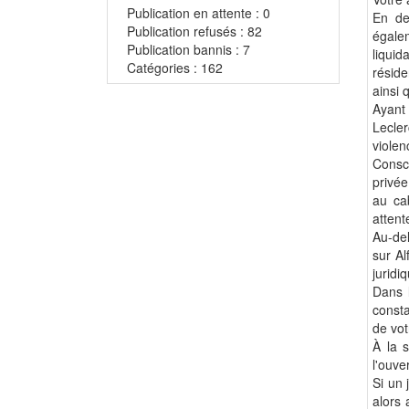
Publication en attente : 0
En de
Publication refusés : 82
égalem
Publication bannis : 7
liquid
Catégories : 162
réside
ainsi 
Ayant
Lecler
violen
Consci
privée
au ca
attent
Au-del
sur Al
juridi
Dans 
consta
de vot
À la 
l'ouve
Si un 
alors 