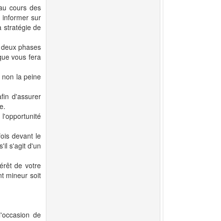
au cours des
s informer sur
a stratégie de
e deux phases
que vous fera
 non la peine
fin d'assurer
e.
 l'opportunité
ois devant le
il s'agit d'un
érêt de votre
nt mineur soit
l'occasion de