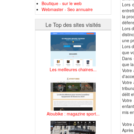
Boutique - sur le web
Lors 
Webmaster - Seo annuaire
entret
la pro
défens
Le Top des sites visités
Lors d
distin
une pr
Lors 
que v
Dans c
que la
Les meilleures chaines...
Votre 
d'acce
Votre 
tribun
délit 
Votre 
enfant
mis en
Atoubike : magazine sport...
Votre 
Après