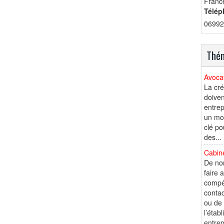
Franc
Télép
06992
Thém
Avocat
La cré
doiven
entrep
un mom
clé po
des...
Cabine
De nom
faire 
compét
contac
ou de 
l’étab
entrep