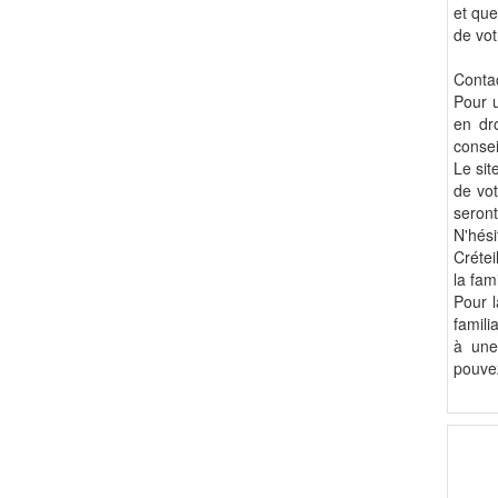
et que
de vot
Contac
Pour u
en dro
consei
Le sit
de vot
seront
N'hési
Crétei
la fami
Pour l
famili
à une
pouvez