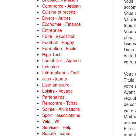
Vous 
Commerce - Artisan
accomp
Cuisine et recette
Vous a
Divers - Autres
Val-d
Economie - Finance
tribun
Entreprise
Vous 
Foire - exposition
pénal
Football - Rugby
issues
Formation - Ecole
Dans t
High Tech
de la 
Immobilier - Agence
votre
Industrie
Informatique - Ordi
Votre 
Jeux - jouets
Titula
Liste annuaire
votre 
Loisirs - Voyage
Ayant
Partenaires
républ
Rencontre - Tchat
de com
Soirée - Animations
votre 
Sport - associations
Maîtr
Vélo - Vtt
accusé
Services - Help
Elle s
Beauté - santé
amont 