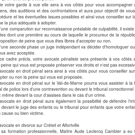
de votre garde à vue elle sera à vos côtés pour vous accompagner 
iens, des auditions et des confrontations et aura pour objectif de vou
cédure et les éventuelles issues possibles et ainsi vous conseiller sur l
e la plus adéquate à adopter.
'une comparution sur reconnaissance préalable de culpabilité, il exist
ctes dont une première au cours de laquelle le procureur de la républi
oposition de peine que vous êtes libres d'accepter ou non.
d'une seconde phase un juge indépendant va décider d'homologuer ou
ous avez acceptée.
e cadre précis, votre avocate pénaliste sera présente à vos côtés a
 peine qui vous est proposée préserver vos droits et n'est pas excessiv
avocate en droit pénal sera ainsi à vos côtés pour vous conseiller sur
pter ou non la peine qui vous est proposée.
avocate en droit pénal sur le Val-de-Marne pourra vous assister à la f
al de police lors d'une contravention ou devant le tribunal correctionnel s'
et même devant la cour d'assises dans le cas d'un crime.
avocate en droit pénal aura également la possibilité de défendre l'int
 devant le juge des enfants ou le tribunal pour enfants que votre enfa
 cause ou bien victime.
avocate en divorce sur Créteil et Alfortville
 sa formation professionnelle, Maître Aude Leclercq Cambier a eu 