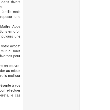
e dans divers
e.
 famille mais
proposer une
, Maître Aude
tions en droit
 toujours une
, votre avocat
t mutuel mais
divorces pour
tre en œuvre,
uider au mieux
e le meilleur
résente à vos
ur effectuer
érêts, le cas