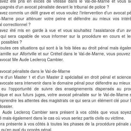
avez été pris en excès de vitesse dans le Val-de-Marne et vous so
agnés d'un avocat pénaliste devant le tribunal de police ?
vez commis un délit grave et vous voulez l'intervention d'un avocat pé
e-Marne pour atténuer votre peine et défendre au mieux vos intérê
al correctionnel ?
avez été mis en garde à vue et vous souhaitez l'assistance d'un av
 qui sera capable de vous informer sur la procédure en cours et le
 possibles ?
outes ces situations qui sont à la fois liées au droit pénal mais égal
famille sur Alfortville et sur Créteil dans le Val-de-Marne, vous pouvez
 avocat Me Aude Leclercq Cambier.
avocat pénaliste dans le Val-de-Marne
ire d'un Master 1 et d'un Master 2 spécialisé en droit pénal et science
avocate sera intervenir dans le domaine pénal pour défendre au mieux 
 eu l'opportunité de suivre des enseignements dispensés au pro
ique et aux futurs juges, votre avocat pénaliste sur le Val-de-Marn
prendre les attentes des magistrats ce qui sera un élément clé pour l
dossier.
e Aude Leclercq Cambier sera présent à vos côtés que vous soye
 mais également dans le cas où vous seriez partis civils ou victime.
era présente à vos côtés à toutes les phases de la procédure pénale 
qu'en aval du procès pénal.