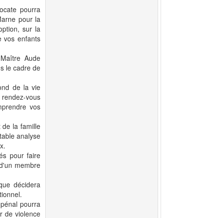
ocate pourra
Marne pour la
option, sur la
e vos enfants
 Maître Aude
s le cadre de
ond de la vie
r rendez-vous
omprendre vos
 de la famille
itable analyse
x.
és pour faire
u d'un membre
ique décidera
ionnel.
t pénal pourra
r de violence