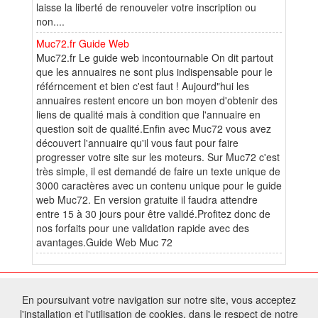
laisse la liberté de renouveler votre inscription ou
non....
Muc72.fr Guide Web
Muc72.fr Le guide web incontournable On dit partout
que les annuaires ne sont plus indispensable pour le
référncement et bien c'est faut ! Aujourd"hui les
annuaires restent encore un bon moyen d'obtenir des
liens de qualité mais à condition que l'annuaire en
question soit de qualité.Enfin avec Muc72 vous avez
découvert l'annuaire qu'il vous faut pour faire
progresser votre site sur les moteurs. Sur Muc72 c'est
très simple, il est demandé de faire un texte unique de
3000 caractères avec un contenu unique pour le guide
web Muc72. En version gratuite il faudra attendre
entre 15 à 30 jours pour être validé.Profitez donc de
nos forfaits pour une validation rapide avec des
avantages.Guide Web Muc 72
© 2026 W@T (Fork durable de Arfooo) | Accompagné par :
Robothumb
,
En poursuivant votre navigation sur notre site, vous acceptez
FontAwesome
l'installation et l'utilisation de cookies, dans le respect de notre
Tous droits réservés - Toute reproduction du contenu de ce site, même