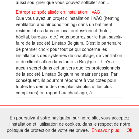
aussi souligner que vous pouvez solliciter son...
Entreprise spécialisée en installation HVAC
Que vous ayez un projet d’installation HVAC (heating,
ventilation and air-conditioning) dans un bâtiment
résidentiel ou dans un local professionnel (hôtel,
hôpital, bureaux, etc.) vous pourrez sur le haut savoir-
faire de la société Linstab Belgium. C’est le partenaire
de premier choix pour tout ce qui concerne les
installations des systèmes de chauffage, de ventilation
et de climatisation dans toute la Belgique. Il n’y a
aucun secret dans cet univers que les professionnels
de la société Linstab Belgium ne maitrisent pas. Par
conséquent, ils pourront répondre à vos côtés pour
toutes les demandes (les plus simples et les plus
complexes) en rapport au chauffage, à...
© 2026 W@T (Fork durable de Arfooo) | Accompagné par :
Robothumb
,
En poursuivant votre navigation sur notre site, vous acceptez
FontAwesome
l'installation et l'utilisation de cookies, dans le respect de notre
Tous droits réservés - Toute reproduction du contenu de ce site, même
politique de protection de votre vie privee.
En savoir plus
Ok
partielle, est interdite sans accord du propriétaire.