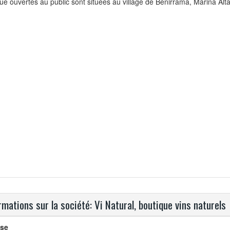
ue ouvertes au public sont situées au village de Benirrama, Marina Alta
rmations sur la société: Vi Natural, boutique vins naturels
se