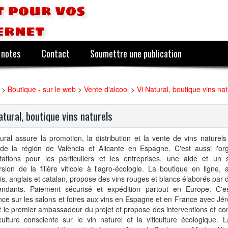
 pour vos
ernet
 notes
Contact
Soumettre une publication
>
Boutique - sur le web
>
Vente d'alcool
>
Vi Natural, boutique vins nat
atural, boutique vins naturels
ural assure la promotion, la distribution et la vente de vins naturels
 de la région de València et Alicante en Espagne. C'est aussi l'or
tations pour les particuliers et les entreprises, une aide et un 
sion de la filière viticole à l'agro-écologie. La boutique en ligne, 
is, anglais et catalan, propose des vins rouges et blancs élaborés par
endants. Paiement sécurisé et expédition partout en Europe. C'e
ce sur les salons et foires aux vins en Espagne et en France avec J
t le premier ambassadeur du projet et propose des interventions et co
iculture consciente sur le vin naturel et la viticulture écologique. 