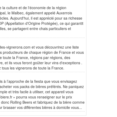
 la culture et de l'économie de la région
ipal, le Malbec, également appelé Auxerrois
ècles. Aujourd'hui, il est apprécié pour sa richesse
P (Appellation d'Origine Protégée), ce qui garantit
es, se partagent entre chais particuliers et
-des-vignerons.com et vous découvrirez une liste
les producteurs de chaque région de France et vous
 toute la France, régions par régions, des
, et ils vous feront goûter leur vins d'exceptions .
tous les vignerons de toute la France.
is à l’approche de la fiesta que vous envisagez
’acheter vos packs de bières préférés. Ne paniquez
le et très facile à utiliser, cet appareil vous
-biere.fr » pourra vous renseigner sur le prix
ous donc Rolling Beers et fabriquez de la bière comme
r brasser vos différentes bières à domicile vous...