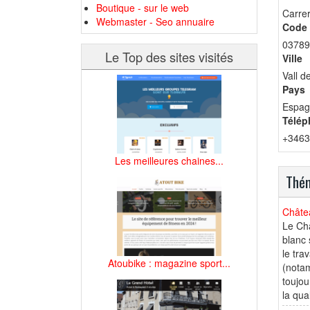
Boutique - sur le web
Carrer
Webmaster - Seo annuaire
Code 
03789
Le Top des sites visités
Ville
Vall d
Pays
Espag
Télép
+3463
Les meilleures chaines...
Thém
Châte
Le Châ
blanc 
le tra
Atoubike : magazine sport...
(notam
toujou
la qua