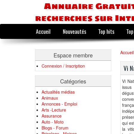
Annuaire Gratuit
recherches sur Int
Accueil
Nouveautés
Top hits
Top
Accueil
Espace membre
Connexion / Inscription
Vi N
Catégories
Vi Nat
issus
Actualités médias
dégus
Animaux
conver
Annonces - Emploi
frança
Arts -Lecture
indép
Assurance
présen
Auto - Moto
qui es
Blogs - Forum
la vit
Bricolage - Maison