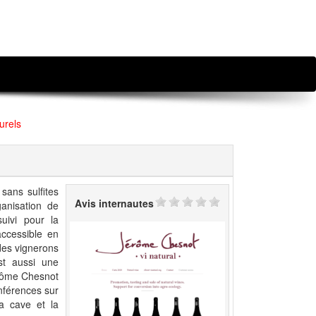
urels
 sans sulfites
Avis internautes
ganisation de
suivi pour la
accessible en
 des vignerons
st aussi une
érôme Chesnot
nférences sur
La cave et la