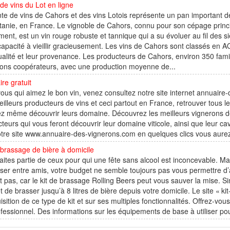
de vins du Lot en ligne
te de vins de Cahors et des vins Lotois représente un pan important de
tanie, en France. Le vignoble de Cahors, connu pour son cépage princ
ment, est un vin rouge robuste et tannique qui a su évoluer au fil des si
capacité à vieillir gracieusement. Les vins de Cahors sont classés en AO
ualité et leur provenance. Les producteurs de Cahors, environ 350 famill
rons coopérateurs, avec une production moyenne de...
re gratuit
ous qui aimez le bon vin, venez consultez notre site internet annuaire
illeurs producteurs de vins et ceci partout en France, retrouver tous 
z même découvrir leurs domaine. Découvrez les meilleurs vignerons de
teurs qui vous feront découvrir leur domaine viticole, ainsi que leur cave
tre site www.annuaire-des-vignerons.com en quelques clics vous aurez 
 brassage de bière à domicile
aites partie de ceux pour qui une fête sans alcool est inconcevable. Ma
ser entre amis, votre budget ne semble toujours pas vous permettre d
t pas, car le kit de brassage Rolling Beers peut vous sauver la mise. Simp
 de brasser jusqu’à 8 litres de bière depuis votre domicile. Le site « kit
isition de ce type de kit et sur ses multiples fonctionnalités. Offrez-v
fessionnel. Des informations sur les équipements de base à utiliser pou