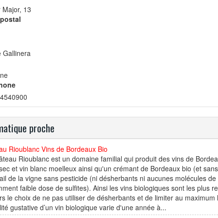
 Major, 13
postal
e Gallinera
ne
hone
4540900
atique proche
au Rioublanc Vins de Bordeaux Bio
teau Rioublanc est un domaine familial qui produit des vins de Borde
sec et vin blanc moelleux ainsi qu'un crémant de Bordeaux bio (et sans s
vail de la vigne sans pesticide (ni désherbants ni aucunes molécules de 
ment faible dose de sulfites). Ainsi les vins biologiques sont les plus re
rs le choix de ne pas utiliser de désherbants et de limiter au maximum l
lité gustative d’un vin biologique varie d'une année à...