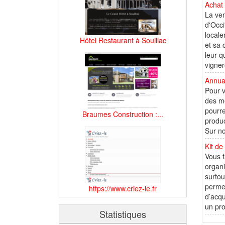
Achat 
La ven
d'Occi
locale
Hôtel Restaurant à Souillac
et sa 
leur q
vigne
Annuai
Pour v
des me
pourre
Braumes Construction :...
produc
Sur no
Kit de
Vous f
organi
surtou
permet
https://www.criez-le.fr
d’acqu
un pro
Statistiques