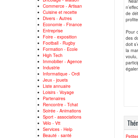
Néanm
Commerce - Artisan
n’effe
Cuisine et recette
de dét
Divers - Autres
profit
Economie - Finance
Entreprise
Pour c
Foire - exposition
des do
Football - Rugby
doit s
Formation - Ecole
la mar
High Tech
voulu
Immobilier - Agence
partic
Industrie
égalem
Informatique - Ordi
Jeux - jouets
Liste annuaire
Loisirs - Voyage
Partenaires
Rencontre - Tchat
Soirée - Animations
Sport - associations
Thém
Vélo - Vtt
Services - Help
Beauté - santé
Petite