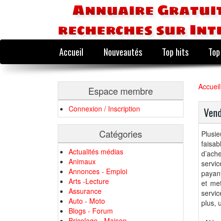
Annuaire Gratuit
recherches sur Int
Accueil
Nouveautés
Top hits
Top
Accueil
Espace membre
Connexion / Inscription
Vend
Catégories
Plusi
faisab
Actualités médias
d’ache
Animaux
servic
Annonces - Emploi
payant
Arts -Lecture
et met
Assurance
servic
Auto - Moto
plus, 
Blogs - Forum
Bricolage - Maison