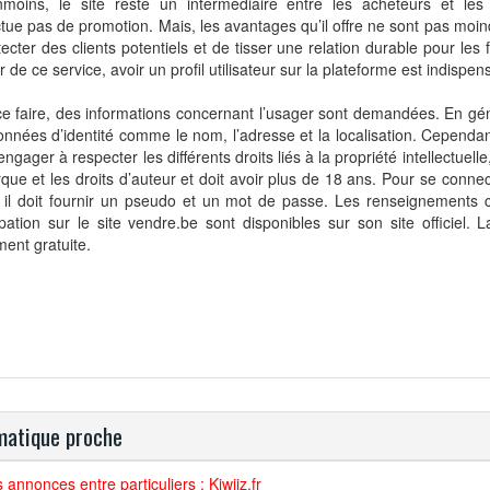
oins, le site reste un intermédiaire entre les acheteurs et les
ctue pas de promotion. Mais, les avantages qu’il offre ne sont pas moin
ecter des clients potentiels et de tisser une relation durable pour les f
er de ce service, avoir un profil utilisateur sur la plateforme est indispen
e faire, des informations concernant l’usager sont demandées. En gén
nnées d’identité comme le nom, l’adresse et la localisation. Cependant,
’engager à respecter les différents droits liés à la propriété intellectuelle
que et les droits d’auteur et doit avoir plus de 18 ans. Pour se conne
, il doit fournir un pseudo et un mot de passe. Les renseignements 
ipation sur le site vendre.be sont disponibles sur son site officiel. L
ent gratuite.
atique proche
s annonces entre particuliers : Kiwiiz.fr