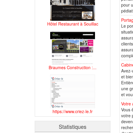
pour u
pédiat
Portag
Hôtel Restaurant à Souillac
Le por
situat
assura
client
assura
complè
Cabine
Braumes Construction :...
Avez-v
et bie
Entièr
une gr
et vou
Votre 
Vous ê
https://www.criez-le.fr
votre 
devena
Statistiques
recher