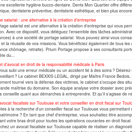
ne excellente hygiène bucco-dentaire. Dents Mon Quartier offre différent
rique, dentisterie préventive, dentisterie esthétique, et bien plus encor
e salarial : une alternative à la création d'entreprise
tage salarial est une alternative à la création d'entreprise qui vous p
ion. Avec ce dispositif, vous déléguez l'ensemble des tâches administrati
nces) à une société de portage salarial. Vous pouvez ainsi vous consa
s et la réussite de vos missions. Vous bénéficiez également de tous les 
nce chômage, retraite). Prium Portage propose à ses consultants portés 
te du...
t d’avocat en droit de la responsabilité médicale à Paris
ous subi une erreur médicale ou un accident lié à des soins ? Désir
nveillant ? Le cabinet BEXXIS LEGAL, dirigé par Maître France Bedois, pe
ement tourné vers la défense des victimes, le cabinet s’occupe des situ
ande maîtrise du domaine. Son équipe analyse votre dossier avec précis
s conseille quant aux démarches à entreprendre. Et qu’il s’agisse de n
avocat fiscaliste sur Toulouse et votre conseiller en droit fiscal sur Tou
tes à la recherche d'un conseiller fiscal sur Toulouse vous permettant 
patrimoine ? En tant que chef d'entreprise, vous souhaitez être accomp
nt votre bras droit pour toutes les opérations courantes en droit fisca
chez un avocat fiscaliste sur Toulouse capable de réaliser un diagnostic