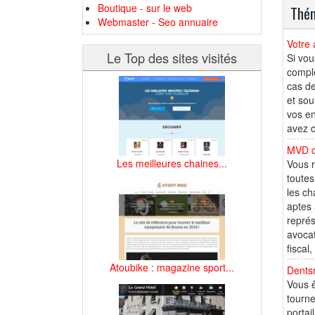
Boutique - sur le web
Thém
Webmaster - Seo annuaire
Votre 
Le Top des sites visités
Si vou
complé
cas de
et sou
vos en
avez c
MVD c
Les meilleures chaines...
Vous r
toutes
les ch
aptes 
repré
avocat
fiscal,
Atoubike : magazine sport...
Dentsm
Vous ê
tourne
portai