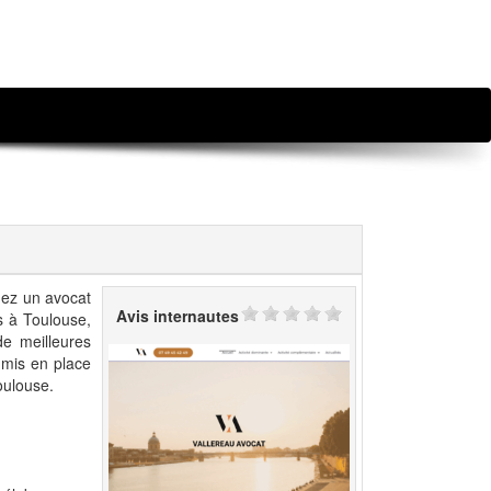
hez un avocat
Avis internautes
s à Toulouse,
de meilleures
a mis en place
oulouse.