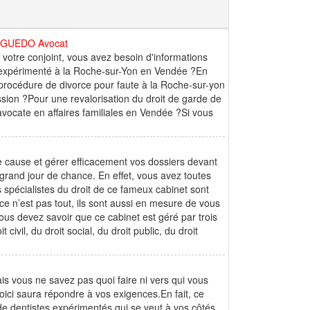
n : GUEDO Avocat
 votre conjoint, vous avez besoin d'informations
t expérimenté à la Roche-sur-Yon en Vendée ?En
 procédure de divorce pour faute à la Roche-sur-yon
ssion ?Pour une revalorisation du droit de garde de
avocate en affaires familiales en Vendée ?Si vous
e cause et gérer efficacement vos dossiers devant
s grand jour de chance. En effet, vous avez toutes
 spécialistes du droit de ce fameux cabinet sont
ce n’est pas tout, ils sont aussi en mesure de vous
 devez savoir que ce cabinet est géré par trois
vil, du droit social, du droit public, du droit
ais vous ne savez pas quoi faire ni vers qui vous
voici saura répondre à vos exigences.En fait, ce
de dentistes expérimentés qui se veut à vos côtés