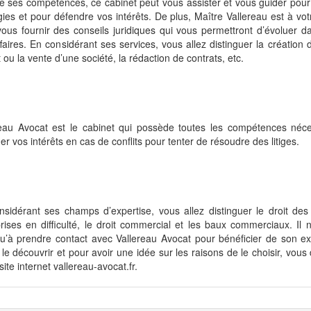
e ses compétences, ce cabinet peut vous assister et vous guider pour
gies et pour défendre vos intérêts. De plus, Maître Vallereau est à vot
ous fournir des conseils juridiques qui vous permettront d’évoluer 
faires. En considérant ses services, vous allez distinguer la création 
t ou la vente d’une société, la rédaction de contrats, etc.
reau Avocat est le cabinet qui possède toutes les compétences néc
er vos intérêts en cas de conflits pour tenter de résoudre des litiges.
sidérant ses champs d’expertise, vous allez distinguer le droit des 
rises en difficulté, le droit commercial et les baux commerciaux. Il 
u’à prendre contact avec Vallereau Avocat pour bénéficier de son ex
le découvrir et pour avoir une idée sur les raisons de le choisir, vous
 site internet vallereau-avocat.fr.