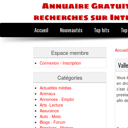
Annuaire Gratuit
recherches sur Int
Accueil
Nouveautés
Top hits
Top
Accueil
Espace membre
Connexion / Inscription
Vall
Catégories
Vous 
en dro
Actualités médias
c’est
Animaux
presta
Annonces - Emploi
afin d
Arts -Lecture
Assurance
Auto - Moto
Blogs - Forum
Bricolage - Maison