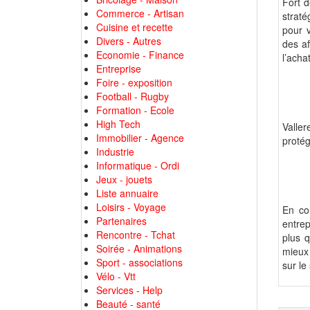
Fort d
Commerce - Artisan
straté
Cuisine et recette
pour v
Divers - Autres
des af
Economie - Finance
l’acha
Entreprise
Foire - exposition
Football - Rugby
Formation - Ecole
High Tech
Valle
Immobilier - Agence
protég
Industrie
Informatique - Ordi
Jeux - jouets
Liste annuaire
Loisirs - Voyage
En con
Partenaires
entrep
Rencontre - Tchat
plus q
Soirée - Animations
mieux 
Sport - associations
sur le
Vélo - Vtt
Services - Help
Beauté - santé