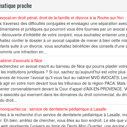
atique proche
avocat en droit pénal, droit de la famille et divorce à la Roche-sur-Yo
s traversez des difficultés conjugales et envisagez une séparation avec
mentaires et juridiques qui pourront vous être fournies par un avoca
 découverte d'infidélité de votre conjoint, vous souhaitez entamer une
haitez confier le dossier à un avocat capable de mener à bien cette mi
fants suite à un divorce, vous souhaitez bénéficier des conseils d'une 
ommis une infraction en...
abinet d'avocats à Nice
echerchez un avocat inscrit au barreau de Nice qui pourra plaider votr
 les institutions juridiques ? Si oui, sachez qu’aujourd’hui est votre plu
ances de trouver l’avocat qu’il vous faut au cabinet MVD AVOCATS. Les
à agir en votre nom devant tous les tribunaux de la région PACA. Mais 
senter convenablement devant la Cour d’appel d’AIX-EN-PROVENCE. Vous
s associés qui exercent dans les domaines du droit commercial, du droit ci
 du droit...
onquartier.ca : service de dentisterie pédiatrique à Lasalle
tes à la recherche d’un service de dentisterie pédiatrique à Lasalle, m
r. Eh bien, arrêtez de chercher, vous êtes au bon endroit. Le site que 
l web représente l’univers en ligne de Dents Mon Quartier, une équipe 