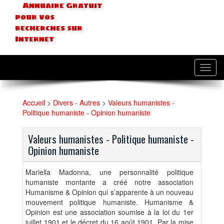
Annuaire Gratuit
pour vos
recherches sur
Internet
Toggl
navig
Accueil
>
Divers - Autres
>
Valeurs humanistes -
Politique humaniste - Opinion humaniste
Valeurs humanistes - Politique humaniste -
Opinion humaniste
Mariella Madonna, une personnalité politique
humaniste montante a créé notre association
Humanisme & Opinion qui s’apparente à un nouveau
mouvement politique humaniste. Humanisme &
Opinion est une association soumise à la loi du 1er
juillet 1901 et le décret du 16 août 1901. Par la mise